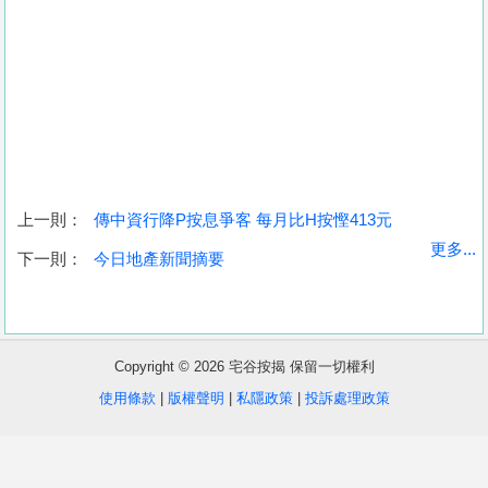
上一則：
傳中資行降P按息爭客 每月比H按慳413元
收
更多...
下一則：
今日地產新聞摘要
藏
樓
盤
Copyright © 2026 宅谷按揭 保留一切權利
繁
简
ENG
使用條款
|
版權聲明
|
私隱政策
|
投訴處理政策
體
体