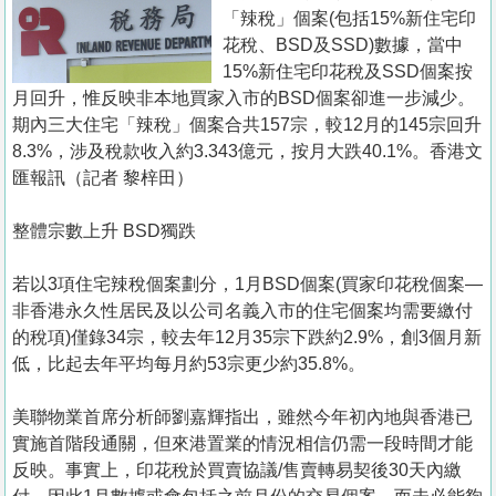
置
「辣稅」個案(包括15%新住宅印
業
花稅、BSD及SSD)數據，當中
15%新住宅印花稅及SSD個案按
手
月回升，惟反映非本地買家入市的BSD個案卻進一步減少。
冊
期內三大住宅「辣稅」個案合共157宗，較12月的145宗回升
8.3%，涉及稅款收入約3.343億元，按月大跌40.1%。香港文
關
匯報訊（記者 黎梓田）
於
我
整體宗數上升 BSD獨跌
們
若以3項住宅辣稅個案劃分，1月BSD個案(買家印花稅個案—
非香港永久性居民及以公司名義入市的住宅個案均需要繳付
的稅項)僅錄34宗，較去年12月35宗下跌約2.9%，創3個月新
低，比起去年平均每月約53宗更少約35.8%。
美聯物業首席分析師劉嘉輝指出，雖然今年初內地與香港已
實施首階段通關，但來港置業的情況相信仍需一段時間才能
反映。事實上，印花稅於買賣協議/售賣轉易契後30天內繳