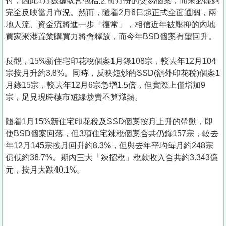
付，因此1月數據或會包括之前月份的交易個案，而未必能夠
完全反映當月市況。然而，隨着2月6日起正式全面通關，兩
地人流、資金流將進一步「復常」，相信近年被壓抑的內地
買家來港置業購買力將會釋放，而今年BSD個案有望回升。
反觀，15%新住宅印花稅個案1月錄108宗，較去年12月104
宗按月升約3.8%。同時，反映短炒的SSD(額外印花稅)個案1
月錄15宗，較去年12月6宗急增1.5倍，但實際上僅增加9
宗，足見現時樓市短線炒賣不算熾熱。
隨着1月15%新住宅印花稅及SSD個案按月上升的帶動，即
使BSD個案回落，但3項住宅辣稅個案合共仍錄157宗，較去
年12月145宗按月回升約8.3%，但與去年平均每月約248宗
仍低約36.7%。期內三大「辣招稅」稅款收入合共約3.343億
元，按月大跌40.1%。