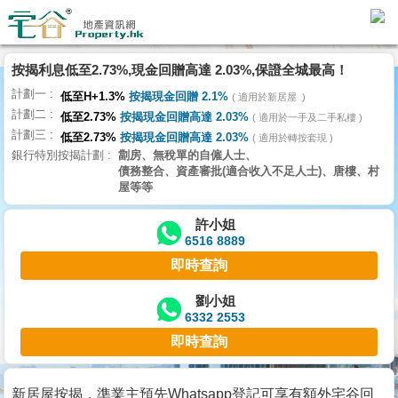
按揭利息低至2.73%,現金回贈高達 2.03%,保證全城最高！
主
計劃一
頁
低至H+1.3%
按揭現金回贈 2.1%
適用於新居屋
代
計劃二
低至2.73%
按揭現金回贈高達 2.03%
理
適用於一手及二手私樓
計劃三
搵
低至2.73%
按揭現金回贈高達 2.03%
適用於轉按套現
銀行特別按揭計劃
劏房、無稅單的自僱人士、
樓/
債務整合、資產審批(適合收入不足人士)、唐樓、村
成
屋等等
交
許小姐
6516 8889
業
即時查詢
主
放
劉小姐
6332 2553
盤
即時查詢
宅
谷
新居屋按揭，準業主預先Whatsapp登記可享有額外宅谷回