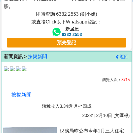
按
贈。
揭
即時查詢 6332 2553 (劉小姐)
或直接Click以下Whatsapp登記：
地
新居屋
產
6332 2553
博
預先登記
客
新聞資訊 >
按揭新聞
返回
地
產
新
瀏覽人次：
3715
聞
按揭新聞
數
辣稅收入3.34億 月挫四成
據
公
2023年2月10日 (文匯報)
佈
稅務局昨公布今年1月三大住宅