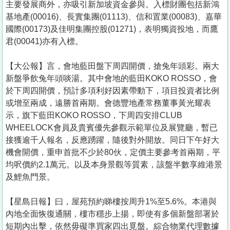
主要發展商外，亦吸引新加坡資金參與。入標財團包括新鴻
基地產(00016)、長實集團(01113)、信和置業(00083)、嘉華
國際(00173)及佳明集團控股(01271)，表明獨資投地，而鷹
君(00041)亦有入標。
【大公報】言， 會地藍田盤下周四開價，搶兔年頭彩。兩大
新盤爭飲兔年頭啖湯。其中會地的藍田KOKO ROSSO，會
於下周四開價，預計多項利好因素帶動下，項目投資者比例
或增至兩成，遠勝首兩期。會德豐地產常務董事黃光耀表
示，旗下藍田KOKO ROSSO，下周四安排CLUB
WHEELOCK會員及貴賓優先參觀示範單位及展覽廳，暫已
接獲逾千人報名，反應踴躍，隨後對外開放。同日下午好大
機會開價，重申首批不少於80伙，定價主要參考首兩期，平
均呎價約2.1萬元。以及本身景觀等質素，該盤半數享維港景
及鯉魚門景。
【星島日報】曰，屋苑預約睇樓按周升1%至5.6%。本港與
內地全面恢復通關，樓市穩步上揚，即使有多個新盤部署於
短期內出擊，依然毋礙準買家四出覓盤。綜合物業代理數據