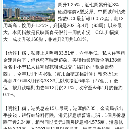
置
周升1.25%，近七周累升近3%、
業
確認樓價V型反彈。中原城市領先
指數CCL最新報160.73點，創12
手
周新高，按周升1.25%，升幅是2021年4月（93周）以來最
冊
大。本周指數是反映新春長假前一周的市況，CCL升幅擴
大，成功升破160點，兼連升2周共1.81%。
關
於
【信報】稱，私樓上月呎租33.51元，六年半低。私人住宅租
我
金連月向下，但跌勢有喘定跡象。美聯物業追蹤全港138個
們
著名中小型私人住宅屋苑租務成交而編訂的「租金走勢
圖」，今年1月平均呎租（實用面積加權計算）報33.51元，
再創2016年8月錄得33.33元以來接近6年半（77個月）低
位；按月跌幅則由去年12月的2.1%，收窄至今年1月的僅約
0.1%。
【明報】稱，港美息差15年最闊，港匯觸7.85，金管局或出
手接錢，銀行結餘料再跌。港元拆息續普遍走弱，1個月拆息
跌至近2.24厘，相對同期美元1個月拆息報4.575厘，港息低