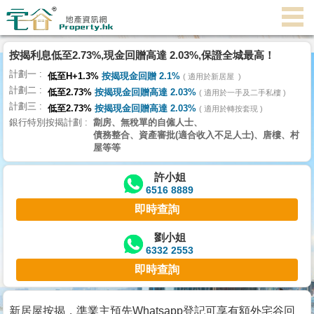
按揭利息低至2.73%,現金回贈高達 2.03%,保證全城最高！
主
計劃一
頁
低至H+1.3%
按揭現金回贈 2.1%
適用於新居屋
代
計劃二
低至2.73%
按揭現金回贈高達 2.03%
理
適用於一手及二手私樓
計劃三
搵
低至2.73%
按揭現金回贈高達 2.03%
適用於轉按套現
銀行特別按揭計劃
劏房、無稅單的自僱人士、
樓/
債務整合、資產審批(適合收入不足人士)、唐樓、村
成
屋等等
交
許小姐
6516 8889
業
即時查詢
主
放
劉小姐
6332 2553
盤
即時查詢
宅
谷
新居屋按揭，準業主預先Whatsapp登記可享有額外宅谷回