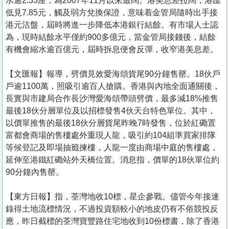
水逾2.33厘，為2007年11月以來最闊。港美息差拉闊，港匯
低見7.85元，觸及弱方兌換保證，意味着金管局隨時出手接
港元沽盤，屆時將進一步降低本港銀行結餘。有市場人士認
為，現時結餘水平僅約900多億元，當金管局接錢後，結餘
有機會縮水逾百億元，屆時拆息便會反彈，收窄港美息差。
【文匯報】報導，劈價見效愛海頌貨尾90分鐘售罄。18伙戶
戶逾1100萬，照吸引逾百人搶購。香港與內地全面通關後，
長實與市建局合作長沙灣愛海頌帶頭劈價，最多減18%推售
最後18伙分層單位及以招標發售4伙天台特色單位。其中，
以價單推售的最後18伙分層貨尾昨晚7時發售，位於紅磡置
富都會商場的售樓處外重現人龍，吸引約104組準買家排隊
等候登記及即場抽籤揀樓，人龍一度由商場中庭的售樓處，
延伸至港鐵紅磡站外天橋位置。消息指，價單的18伙單位約
90分鐘內售罄。
【東方日報】指，荃灣地收10標，星企參戰。儘管今年接連
錄得土地流標情況，不過投資額較小的地皮仍有不俗競投反
應，昨日截標的荃灣寶豐路住宅地收到10份標書，除了香港