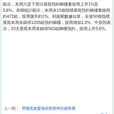
顯示，本周六及下周日屋苑預約睇樓量按周上升1%至
5.6%。美聯統計顯示，本周末15個指標屋苑預約睇樓量錄得
約472組，按周微升約1%。利嘉閣數據估算，全港50個指標
屋苑本周末錄得1205組預約睇樓，按周增加1.3%。中原則表
示，10大屋苑本周末錄得562組睇樓預約，按周上升5.6%。
上一則：
劈價見效愛海頌貨尾90分鐘售罄