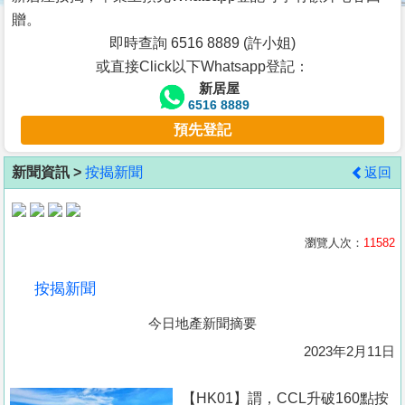
按
贈。
揭
即時查詢 6516 8889 (許小姐)
或直接Click以下Whatsapp登記：
地
新居屋
產
6516 8889
博
預先登記
客
新聞資訊 >
按揭新聞
返回
地
產
新
瀏覽人次：
11582
聞
按揭新聞
數
今日地產新聞摘要
據
公
2023年2月11日
佈
【HK01】謂，CCL升破160點按