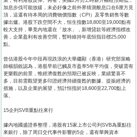
策，有利港股反彈。再者，美國2月勞工時薪升幅較預期低，
加息步伐可能放緩，未必好像之前外界猜測般息口在6厘方見
頂，這還有待本周的消費物價指數（CPI）及零售銷售等數
據出爐。港股下跌空間不大，恒生指數18,800至19,000點有
較大支持，畢竟內地還在「放水」，新增貸款等經濟指標改
善，企業盈利有改善空間，暫時維持年底恒指目標25,000
點。
曾估港股今年中段再現跌浪的大華繼顯（香港）研究部策略
師楊韻銳認為，港股早前已觸及市盈率5年平均值，突破需有
更樂觀的前景，惟經濟復甦的預期已被反映，業績驚喜不
多，目前需觀望更多印證經濟持續復甦的數據、提振經濟的
措施，以及企業的展望，預計恒指於18,600至22,700點上
落。
15企列SVB重點往來行
據內地國盛證券整理，港股有15家上市公司列SVB為重點往
來銀行，除了周日交代事件影響的5企，還有華興資本