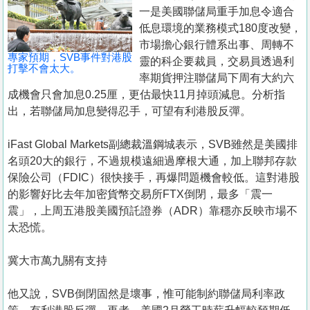
置
一是美國聯儲局重手加息令適合
業
低息環境的業務模式180度改變，
市場擔心銀行體系出事、周轉不
手
專家預期，SVB事件對港股
靈的科企要裁員，交易員透過利
冊
打擊不會太大。
率期貨押注聯儲局下周有大約六
成機會只會加息0.25厘，更估最快11月掉頭減息。分析指
關
出，若聯儲局加息變得忍手，可望有利港股反彈。
於
我
iFast Global Markets副總裁溫鋼城表示，SVB雖然是美國排
們
名頭20大的銀行，不過規模遠細過摩根大通，加上聯邦存款
保險公司（FDIC）很快接手，再爆問題機會較低。這對港股
的影響好比去年加密貨幣交易所FTX倒閉，最多「震一
震」，上周五港股美國預託證券（ADR）靠穩亦反映市場不
太恐慌。
冀大市萬九關有支持
他又說，SVB倒閉固然是壞事，惟可能制約聯儲局利率政