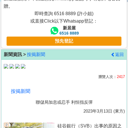
按
贈。
揭
即時查詢 6516 8889 (許小姐)
或直接Click以下Whatsapp登記：
地
新居屋
產
6516 8889
博
預先登記
客
新聞資訊 >
按揭新聞
返回
地
產
新
瀏覽人次：
2417
聞
按揭新聞
數
聯儲局加息或忍手 利恒指反彈
據
公
2023年3月13日 (東方)
佈
硅谷銀行（SVB）出事的原因之