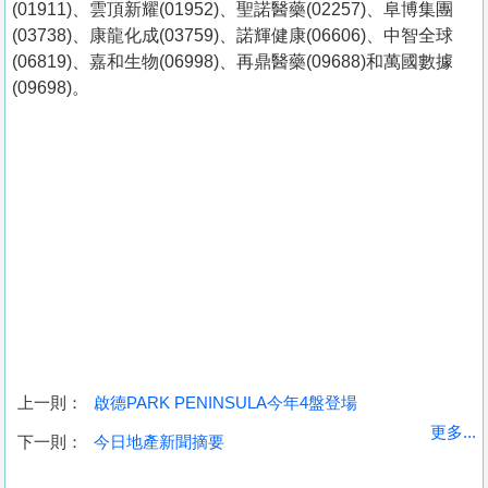
(01911)、雲頂新耀(01952)、聖諾醫藥(02257)、阜博集團
(03738)、康龍化成(03759)、諾輝健康(06606)、中智全球
(06819)、嘉和生物(06998)、再鼎醫藥(09688)和萬國數據
(09698)。
上一則：
啟德PARK PENINSULA今年4盤登場
收
更多...
下一則：
今日地產新聞摘要
藏