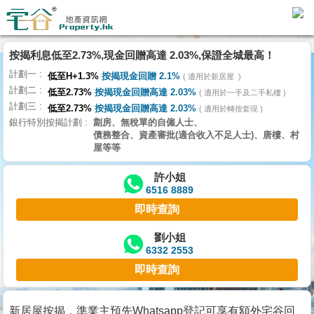
按揭利息低至2.73%,現金回贈高達 2.03%,保證全城最高！
主
計劃一
頁
低至H+1.3%
按揭現金回贈 2.1%
適用於新居屋
代
計劃二
低至2.73%
按揭現金回贈高達 2.03%
理
適用於一手及二手私樓
計劃三
搵
低至2.73%
按揭現金回贈高達 2.03%
適用於轉按套現
銀行特別按揭計劃
劏房、無稅單的自僱人士、
樓/
債務整合、資產審批(適合收入不足人士)、唐樓、村
成
屋等等
交
許小姐
6516 8889
業
即時查詢
主
放
劉小姐
6332 2553
盤
即時查詢
宅
谷
新居屋按揭，準業主預先Whatsapp登記可享有額外宅谷回