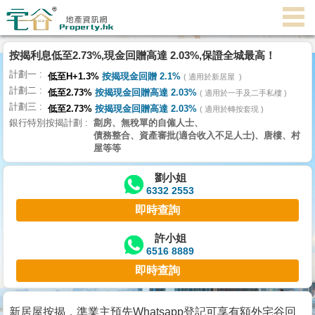
按揭利息低至2.73%,現金回贈高達 2.03%,保證全城最高！
主
計劃一
頁
低至H+1.3%
按揭現金回贈 2.1%
適用於新居屋
代
計劃二
低至2.73%
按揭現金回贈高達 2.03%
理
適用於一手及二手私樓
計劃三
搵
低至2.73%
按揭現金回贈高達 2.03%
適用於轉按套現
銀行特別按揭計劃
劏房、無稅單的自僱人士、
樓/
債務整合、資產審批(適合收入不足人士)、唐樓、村
成
屋等等
交
劉小姐
6332 2553
業
即時查詢
主
放
許小姐
6516 8889
盤
即時查詢
宅
谷
新居屋按揭，準業主預先Whatsapp登記可享有額外宅谷回