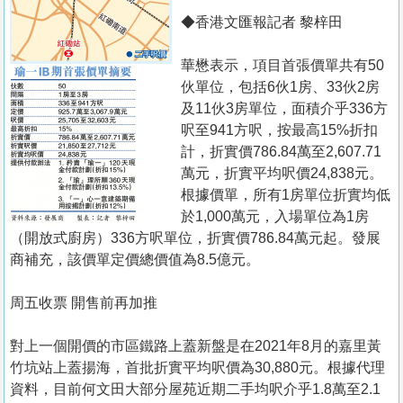
◆香港文匯報記者 黎梓田
華懋表示，項目首張價單共有50
伙單位，包括6伙1房、33伙2房
及11伙3房單位，面積介乎336方
呎至941方呎，按最高15%折扣
計，折實價786.84萬至2,607.71
萬元，折實平均呎價24,838元。
根據價單，所有1房單位折實均低
於1,000萬元，入場單位為1房
（開放式廚房）336方呎單位，折實價786.84萬元起。發展
商補充，該價單定價總價值為8.5億元。
周五收票 開售前再加推
對上一個開價的市區鐵路上蓋新盤是在2021年8月的嘉里黃
竹坑站上蓋揚海，首批折實平均呎價為30,880元。根據代理
資料，目前何文田大部分屋苑近期二手均呎介乎1.8萬至2.1