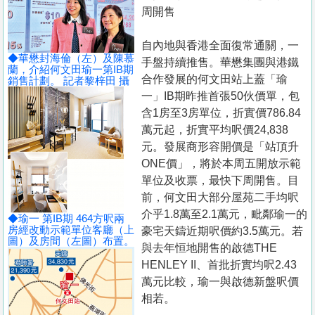
置
周開售
業
自內地與香港全面復常通關，一
手
◆華懋封海倫（左）及陳慕
手盤持續推售。華懋集團與港鐵
冊
蘭，介紹何文田瑜一第IB期
合作發展的何文田站上蓋「瑜
銷售計劃。 記者黎梓田 攝
一」IB期昨推首張50伙價單，包
關
含1房至3房單位，折實價786.84
於
萬元起，折實平均呎價24,838
我
元。發展商形容開價是「站頂升
們
ONE價」，將於本周五開放示範
單位及收票，最快下周開售。目
前，何文田大部分屋苑二手均呎
介乎1.8萬至2.1萬元，毗鄰瑜一的
◆瑜一 第IB期 464方呎兩
房經改動示範單位客廳（上
豪宅天鑄近期呎價約3.5萬元。若
圖）及房間（左圖）布置。
與去年恒地開售的啟德THE
HENLEY II、首批折實均呎2.43
萬元比較，瑜一與啟德新盤呎價
相若。