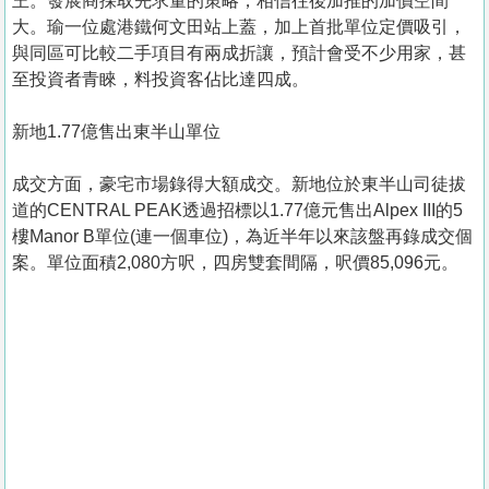
王。發展商採取先求量的策略，相信往後加推的加價空間
大。瑜一位處港鐵何文田站上蓋，加上首批單位定價吸引，
與同區可比較二手項目有兩成折讓，預計會受不少用家，甚
至投資者青睞，料投資客佔比達四成。
新地1.77億售出東半山單位
成交方面，豪宅市場錄得大額成交。新地位於東半山司徒拔
道的CENTRAL PEAK透過招標以1.77億元售出Alpex III的5
樓Manor B單位(連一個車位)，為近半年以來該盤再錄成交個
案。單位面積2,080方呎，四房雙套間隔，呎價85,096元。