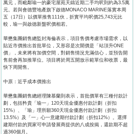
萬元，而毗鄰瑜一的豪宅屋苑天鑄近期二手均呎則約為3.5萬
元。若與會德豐地產旗下啟德MONACO MARINE落實本周
五（17日）以價單推售111伙，折實平均呎價25,743元比
較，瑜一與啟德新盤呎價相若。
華懋集團銷售總監封海倫表示，項目售價考慮市場需求，以
貼近市價推出首批單位，又形容是次開價是「站頂升ONE
價」，未來將有加價空間，對銷售情況充滿信心，並預告開
售前會再加推單位。項目將於周五開放示範單位和收票，最
快下周開售。
中原：近乎成本價推出
華懋集團銷售總經理陳慕蘭則表示，首批價單有三種付款計
劃，包括矜貴「瑜一」120天現金優惠付款計劃（折扣
15%）、「瑜」理所願360天現金優惠付款計劃（折扣
13.5%）及「一」心一意建期付款計劃（折扣12%）。選擇
建期付款的買家可申請發展商提供的八成按揭，還款期不超
過360個月。