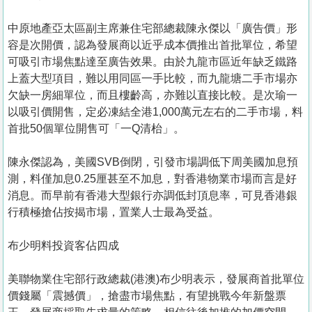
中原地產亞太區副主席兼住宅部總裁陳永傑以「廣告價」形
容是次開價，認為發展商以近乎成本價推出首批單位，希望
可吸引市場焦點達至廣告效果。由於九龍市區近年缺乏鐵路
上蓋大型項目，難以用同區一手比較，而九龍塘二手市場亦
欠缺一房細單位，而且樓齡高，亦難以直接比較。是次瑜一
以吸引價開售，定必凍結全港1,000萬元左右的二手市場，料
首批50個單位開售可「一Q清枱」。
陳永傑認為，美國SVB倒閉，引發市場調低下周美國加息預
測，料僅加息0.25厘甚至不加息，對香港物業市場而言是好
消息。而早前有香港大型銀行亦調低封頂息率，可見香港銀
行積極搶佔按揭市場，置業人士最為受益。
布少明料投資客佔四成
美聯物業住宅部行政總裁(港澳)布少明表示，發展商首批單位
價錢屬「震撼價」，搶盡市場焦點，有望挑戰今年新盤票