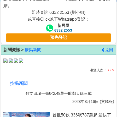
按
贈。
揭
即時查詢 6332 2553 (劉小姐)
或直接Click以下Whatsapp登記：
地
新居屋
產
6332 2553
博
預先登記
客
新聞資訊 >
按揭新聞
返回
地
產
新
瀏覽人次：
3559
聞
按揭新聞
數
何文田瑜一每呎2.48萬平毗鄰天鑄三成
據
公
2023年3月16日 (文匯報)
佈
首批50伙 336呎787萬起 最快下