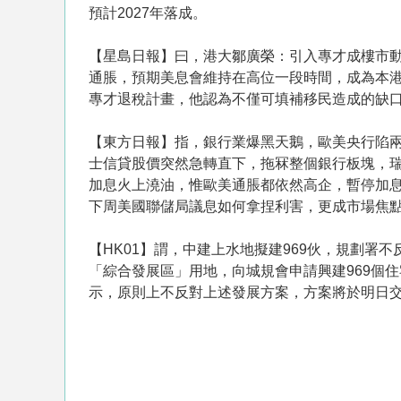
預計2027年落成。
【星島日報】曰，港大鄒廣榮：引入專才成樓市
通脹，預期美息會維持在高位一段時間，成為本
專才退稅計畫，他認為不僅可填補移民造成的缺
【東方日報】指，銀行業爆黑天鵝，歐美央行陷兩
士信貸股價突然急轉直下，拖冧整個銀行板塊，
加息火上澆油，惟歐美通脹都依然高企，暫停加
下周美國聯儲局議息如何拿捏利害，更成市場焦
【HK01】謂，中建上水地擬建969伙，規劃
「綜合發展區」用地，向城規會申請興建969個
示，原則上不反對上述發展方案，方案將於明日