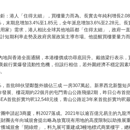
鉅：港人「住得太細」，買樓量力而為。長實去年純利增長2.08%
6%，末期息增加3.4%至1.85元，全年派息增加3.6%至2.28
（用家）需求，港人相比全球其他地區都「住得太細」，政府一
估計短期利率走勢及政府房屋政策主導市場。他提醒買樓要量力
着內地與香港全面通關，本港樓價成功尋底回升。戴德梁行表示，
歐美銀行業爆發流動性危機，但該行相信，若外圍經濟不穩定因素
%。
7%，首批88伙望鄰盤外牆佔三成 一房307萬起。新界西北新盤短
合作發展、樓花期約22個月的屯門青山公路飛揚2期，昨日公布首
THE SEA首批折實均呎12,548元後，青山公路近3年來首批折實均
申請起3商廈，料2027落成。2021年以逾百億元易主的九龍
該財團去年向城規會提出略為放寬現有用地的高度限制以助推展
城規會「開綠燈」，料九展可重建成3幢地標式商業樓宇，總樓面