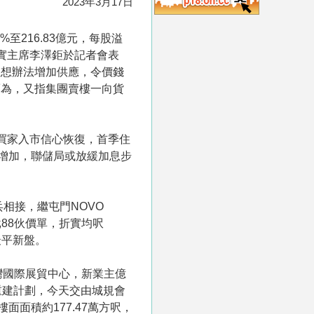
2023年3月17日
至216.83億元，每股溢
元。長實主席李澤鉅於記者會表
直想辦法增加供應，令價錢
而為，又指集團賣樓一向貨
買家入市信心恢復，首季住
增加，聯儲局或放緩加息步
兵相接，繼屯門NOVO
批88伙價單，折實均呎
呎最平新盤。
灣國際展貿中心，新業主億
重建計劃，今天交由城規會
面積約177.47萬方呎，