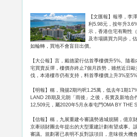
【文匯報】報導，李澤
利5.98元，按年升3.
示，香港住宅有剛性
及市場購買力同步，
如輪轉，買地不會盲目出價。
【大公報】言， 戴德梁行估首季樓價升5%。隨
宅買賣反彈，樓價亦終止7個月跌勢，雖然近日
伐，本港樓市仍有支持，料首季樓價上升3%至5
【明報】稱，飛揚2期均呎1.25萬，低去年1期1
LAND 2B期及元朗「雨後」之後，長實及新地
12,509元，屬2020年5月永泰屯門OMA BY 
【信報】稱，九展重建今審議勢過城規關，億京財團
京牽頭財團去年提出的大型重建計劃有望成事。
審議。規劃署已表明不反對該項目，意味很大機會獲