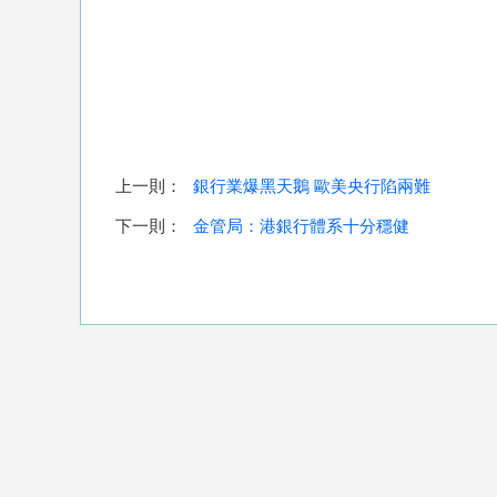
上一則：
銀行業爆黑天鵝 歐美央行陷兩難
下一則：
金管局：港銀行體系十分穩健