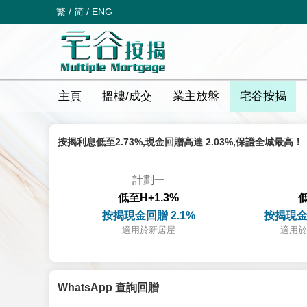
繁
/
简
/
ENG
主頁
搵樓/成交
業主放盤
宅谷按揭
按揭利息低至2.73%,現金回贈高達 2.03%,保證全城最高！
計劃一
低至H+1.3%
低
按揭現金回贈 2.1%
按揭現金
適用於新居屋
適用於
WhatsApp 查詢回贈