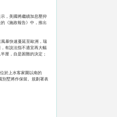
表示，美國將繼續加息壓抑
表的《施政報告》中，推出
業風暴快速蔓延至歐洲，瑞
際，有說法指不適宜再大幅
息半厘，自是困難的決定；
幅位於上水客家圍以南的
愛園別墅將作保留。規劃署表