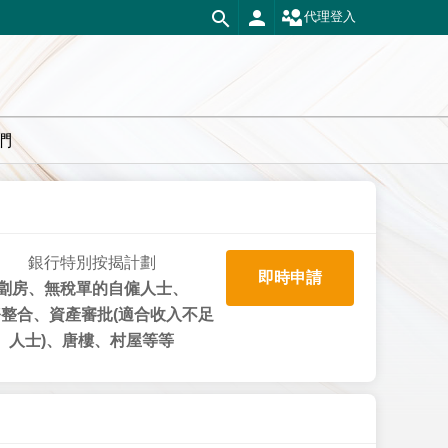
代理登入
們
銀行特別按揭計劃
即時申請
劏房、無稅單的自僱人士、
整合、資產審批(適合收入不足
人士)、唐樓、村屋等等