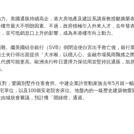
動力。美國通脹持續高企，港大房地產及建設系講座教授鄒廣榮
港樓市最大不明朗因素。不過，政府積極引入外來人才，去年發
口，並可抵銷息口上升的影響，成為本港樓市向上動力。
難。繼美國硅谷銀行（SVB）倒閉迫使白宮出手救亡後，銀行
瑞士央行得出面提供「大水喉」以穩人心。金融市場風雨飄搖之
息代價可能更高。歐洲央行昨日選擇力保信用並堅持抗通脹，加
點。
署不反對，愛園別墅作住客會所。中建企業許世勳家族去年5月就一
住宅單位，以及100個安老院舍床位。地盤內的一級歷史建築物
交由城規會審議，預計獲「開綠燈」通過。