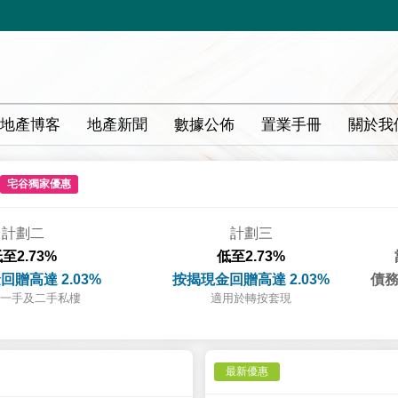
地產博客
地產新聞
數據公佈
置業手冊
關於我
宅谷獨家優惠
計劃二
計劃三
至2.73%
低至2.73%
回贈高達 2.03%
按揭現金回贈高達 2.03%
債務
一手及二手私樓
適用於轉按套現
最新優惠