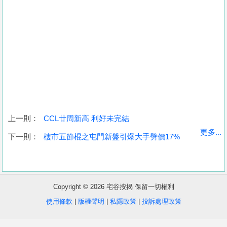
上一則：
CCL廿周新高 利好未完結
收
更多...
下一則：
樓市五節棍之屯門新盤引爆大手劈價17%
藏
樓
盤
Copyright © 2026 宅谷按揭 保留一切權利
繁
简
ENG
使用條款
|
版權聲明
|
私隱政策
|
投訴處理政策
體
体