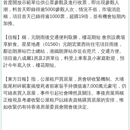
首度開放示範單位供公眾參觀及進行收票，即出現參觀人
潮，料首天即錄得逾5000參觀人次，情況不俗，市場消息
稱，項目首天已錄得逾1000票，超購19倍，並有機會短期內
加推。
【信報】稱，元朗雨後交通便利取勝，樓花期短 會所設農場
享鮮食。星星地產（01560）元朗宏業西街住宅項目雨後，
鄰近朗屏站巴士總站，港鐵朗屏站亦近在咫尺，交通方便。
項目逾八成屬1房及2房單位，料受上車客及小家庭歡迎，預
計今年底入伙，樓花期短。
【東方日報】指，公屋租戶買居屋，房會研收緊機制。大埔
龍尾村碎屍案揭發死者前家翁手持價值逾7,000萬元豪宅，仍
可綠表買入居屋，事件引起社會嘩然及關注。事後房屋局稱
正檢視及考慮收緊公屋租戶以綠表資格購買居屋的安排，惟
如收緊仍有待香港房屋委員會開會後決定。