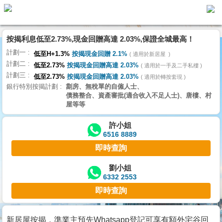
按揭利息低至2.73%,現金回贈高達 2.03%,保證全城最高！
主
計劃一
頁
低至H+1.3%
按揭現金回贈 2.1%
適用於新居屋
代
計劃二
理
低至2.73%
按揭現金回贈高達 2.03%
適用於一手及二手私樓
計劃三
搵
低至2.73%
按揭現金回贈高達 2.03%
適用於轉按套現
銀行特別按揭計劃
劏房、無稅單的自僱人士、
樓/
債務整合、資產審批(適合收入不足人士)、唐樓、村
成
屋等等
交
許小姐
6516 8889
業
即時查詢
主
放
劉小姐
6332 2553
盤
即時查詢
宅
谷
新居屋按揭，準業主預先Whatsapp登記可享有額外宅谷回