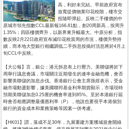
置
高，利好未完結。早前政府宣布
業
放寬從價物業印花稅階，樓市交
投隨即彈起。反映二手樓價的中
手
原城市領先指數CCL最新報166.81點，創20周新高，按周升
冊
1.35%；四區樓價齊升，以新界東升幅最大。中原分析，指
數反映2月22日政府宣布減印花稅當周的市況，樓價升勢持
關
續，而本地大型銀行相繼調低二手拆息按揭封頂息將於4月上
於
旬CCL中反映。
我
們
【大公報】言，銀公：港元拆息有上行壓力。美聯儲將於下
周舉行議息會議，市場關注近期發生的連串金融危機，會否
影響美聯儲的加息步伐。香港銀行公會主席孫煜表示，受金
融市場動盪影響，據美國聯邦基金利率期貨顯示，市場現時
預期美聯儲加息0.25厘的機會率達到85%。至於本港銀行屆
時會否相應調整最優惠利率（P），他說也要視乎本港個別
銀行的資金成本和業務策略等因素一併考慮。
【HK01】謂，落成不足30年，九展重建方案獲城規會開綠