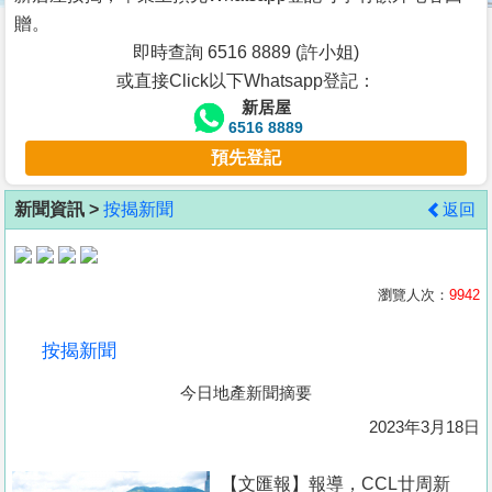
按
贈。
揭
即時查詢 6516 8889 (許小姐)
或直接Click以下Whatsapp登記：
地
新居屋
產
6516 8889
博
預先登記
客
新聞資訊 >
按揭新聞
返回
地
產
新
瀏覽人次：
9942
聞
按揭新聞
數
今日地產新聞摘要
據
公
2023年3月18日
佈
【文匯報】報導，CCL廿周新