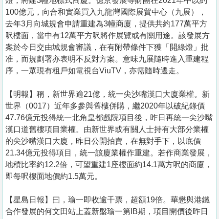
燈，將建3幢地標式商廈。億京發展等財團在2021年中以約
100億元，向合和實業買入九龍灣國際展貿中心（九展），
去年3月向城規會申請重建為3幢商廈，提供共約177萬平方
呎樓面，當中有12萬平方呎將作展覽或有關用途。該發展方
案於今日交由城規會審議，在有附帶條件下獲「開綠燈」批
准，而規劃署亦表明不反對方案。意味九展隨時進入重建程
序，一眾現有租戶如電視台ViuTV，亦需隨時遷走。
【明報】稱，新世界逾21億，統一尖沙嘴漢口大廈業權。新
世界（0017）近年多參與舊樓併購，繼2020年以破紀錄價
47.76億元投得統一北角皇都戲院項目後，昨日再統一尖沙嘴
漢口道舊樓項目業權。由新世界或有關人士持有大部分業權
的尖沙嘴漢口大廈，昨日公開拍賣，在無對手下，以底價
21.34億元投得項目，統一該廈業權作重建。若作商業發展，
地積比率約12.2倍，可望重建1座樓面約14.1萬方呎的商廈，
即每呎樓面地價約1.5萬元。
【星島日報】曰，瑜一即收逾千票，超額19倍。華懋與港鐵
合作發展的何文田站上蓋新盤瑜一第IB期，項目開價後昨日