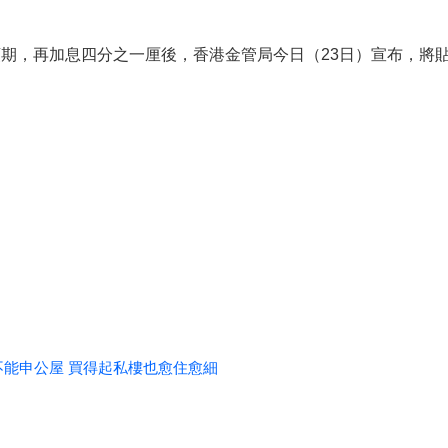
期，再加息四分之一厘後，香港金管局今日（23日）宣布，將貼現
不能申公屋 買得起私樓也愈住愈細