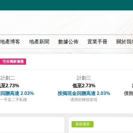
地產博客
地產新聞
數據公佈
置業手冊
關於我
宅谷獨家優惠
計劃二
計劃三
至2.73%
低至2.73%
回贈高達 2.03%
按揭現金回贈高達 2.03%
債務
一手及二手私樓
適用於轉按套現
最新優惠