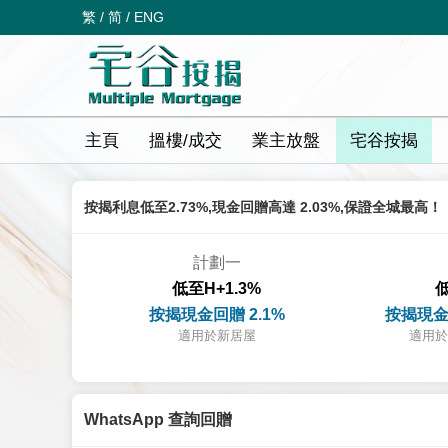
繁
/
简
/
ENG
主頁
搵樓/成交
業主放盤
宅谷按揭
按揭利息低至2.73%,現金回贈高達 2.03%,保證全城最高！
計劃一
低至H+1.3%
低
按揭現金回贈 2.1%
按揭現金
適用於新居屋
適用於
WhatsApp 查詢回贈