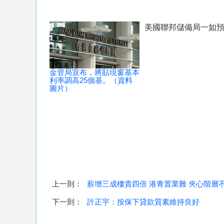
美國聯邦儲備局一如預
金管局宣布，將貼現窗基本
利率調高25個基。（資料
圖片）
上一則：
薪增三成樓貴四倍 港青置業難 夾心階層
下一則：
許正宇：按保下貸款質素維持良好