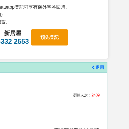
atsapp登記可享有額外宅谷回贈。
)
p登記：
新居屋
預先登記
6332 2553
返回
瀏覽人次：
2409