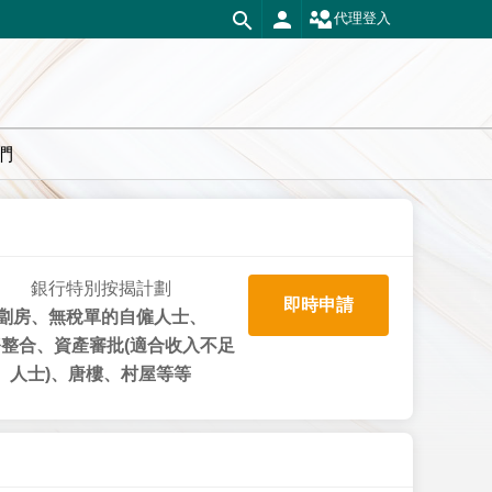
代理登入
們
銀行特別按揭計劃
即時申請
劏房、無稅單的自僱人士、
整合、資產審批(適合收入不足
人士)、唐樓、村屋等等