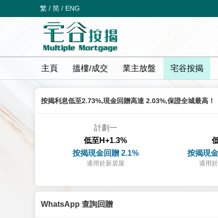
繁
/
简
/
ENG
主頁
搵樓/成交
業主放盤
宅谷按揭
按揭利息低至2.73%,現金回贈高達 2.03%,保證全城最高！
計劃一
低至H+1.3%
低
按揭現金回贈 2.1%
按揭現金
適用於新居屋
適用於
WhatsApp 查詢回贈