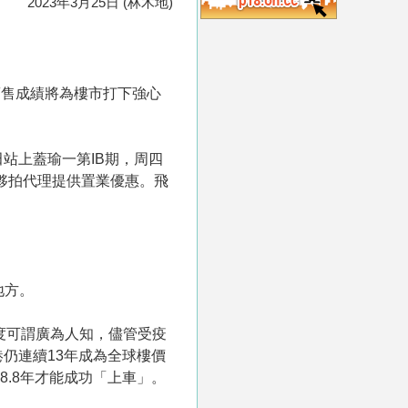
2023年3月25日 (林木地)
銷售成績將為樓市打下強心
田站上蓋瑜一第IB期，周四
商夥拍代理提供置業優惠。飛
地方。
度可謂廣為人知，儘管受疫
港仍連續13年成為全球樓價
8.8年才能成功「上車」。