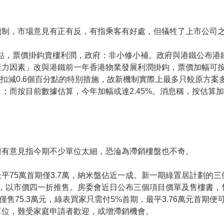
機制，市場意見有正有反，有指乘客有好處，但犠牲了上市公司
2點，票價掛鈎賣樓利潤，政府：非小修小補。政府與港鐵公布港
力因素」改與港鐵前一年香港物業發展利潤掛鈎，票價加幅可按利潤
扣減0.6個百分點的特別措施，故新機制實際上最多只較原方案多壓
；而按目前數據估算，今年加幅或達2.45%。消息稱，按估算
但有意見指今期不少單位太細，恐淪為滯銷樓盤也不奇。
平75萬首期僅3.7萬，納米盤佔近一成。新一期綠置居計劃的
位，以市價四一折推售。房委會近日公布三個項目價單及售樓書，售
僅售75.3萬元，綠表買家只需付5%首期，最平3.76萬元首期
單位，難受家庭申請者歡迎，或增滯銷機會。