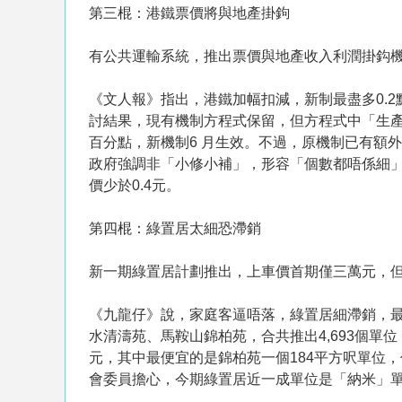
第三棍：港鐵票價將與地產掛鉤
有公共運輸系統，推出票價與地產收入利潤掛鈎
《文人報》指出，港鐵加幅扣減，新制最盡多0.
討結果，現有機制方程式保留，但方程式中「生產
百分點，新機制6 月生效。不過，原機制已有額外
政府強調非「小修小補」，形容「個數都唔係細」
價少於0.4元。
第四棍：綠置居太細恐滯銷
新一期綠置居計劃推出，上車價首期僅三萬元，
《九龍仔》說，家庭客逼唔落，綠置居細滯銷，最
水清濤苑、馬鞍山錦柏苑，合共推出4,693個單
元，其中最便宜的是錦柏苑一個184平方呎單位，
會委員擔心，今期綠置居近一成單位是「納米」