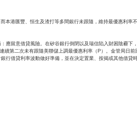
厘，而本港匯豐、恒生及渣打等多間銀行未跟隨，維持最優惠利率
局：應留意借貸風險。在矽谷銀行倒閉以及瑞信陷入財困陰霾下
後，連續第二次未有跟隨美聯儲上調最優惠利率（P）。金管局日
對銀行借貸利率波動做好準備，並在決定置業、按揭或其他借貸