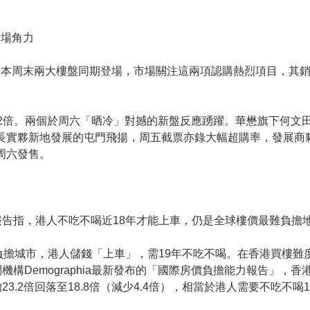
登場角力
逢本周末兩大樓盤同期登場，市場關注這兩項認購熱烈項目，其
逾52倍。兩個於周六「晒冷」對撼的新盤反應踴躍。華懋旗下何文
；另長實夥新地發展的屯門飛揚，周五截票亦錄大幅超購率，發展
於周六發售。
告指，港人不吃不喝近18年才能上車，仍是全球樓價最難負擔
負擔城市，港人儲錢「上車」，需19年不吃不喝。在香港買樓難
構Demographia最新發布的「國際房價負擔能力報告」，香
.2倍回落至18.8倍（減少4.4倍），相當於港人需要不吃不喝1