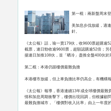
第一棍：兩新盤周末
美加息步伐放緩，適
針。
《太公報》話，瑜一賣179伙，收9600票超購
截票，連日勁收逾9600票，超額認購逾52倍
揚連日加推108伙，並「晒冷」盡推全盤400伙
第二棍：本港仍踞樓價最難負擔
本港樓市放緩，但上車負擔比率仍高企，有機構報
《太公報》報導，香港連續13年成全球樓價最難
情和加息周期衝擊下，樓價出現回調，但根據顧問機
最難負擔城市，「樓價對收入比率」由上一年度的23