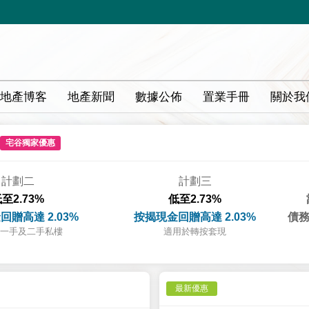
地產博客
地產新聞
數據公佈
置業手冊
關於我
宅谷獨家優惠
計劃二
計劃三
至2.73%
低至2.73%
回贈高達 2.03%
按揭現金回贈高達 2.03%
債務
一手及二手私樓
適用於轉按套現
最新優惠