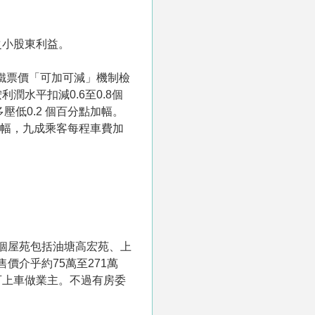
之小股東利益。
鐵票價「可加可減」機制檢
水平扣減0.6至0.8個
低0.2 個百分點加幅。
加幅，九成乘客每程車費加
三個屋苑包括油塘高宏苑、上
價介乎約75萬至271萬
便可上車做業主。不過有房委