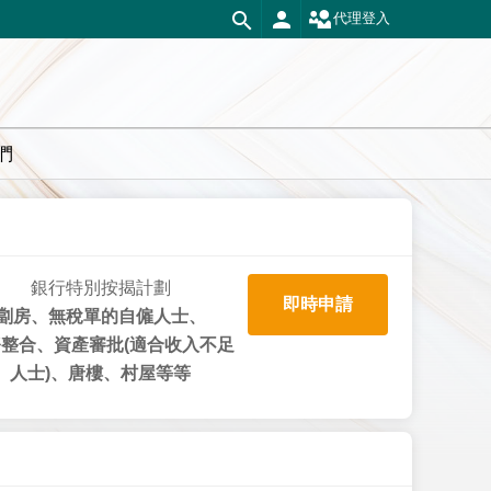
代理登入
們
銀行特別按揭計劃
即時申請
劏房、無稅單的自僱人士、
整合、資產審批(適合收入不足
人士)、唐樓、村屋等等