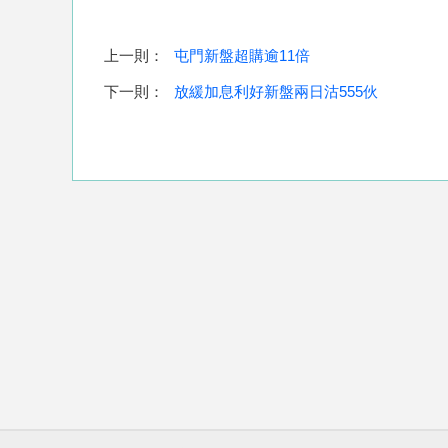
上一則：
屯門新盤超購逾11倍
下一則：
放緩加息利好新盤兩日沽555伙