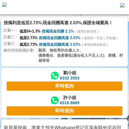
代
理
按揭利息低至2.73%,現金回贈高達 2.03%,保證全城最高！
主
計劃一
頁
低至H+1.3%
按揭現金回贈 2.1%
適用於新居屋
計劃二
低至2.73%
按揭現金回贈高達 2.03%
適用於一手及二手私樓
計劃三
搵
低至2.73%
按揭現金回贈高達 2.03%
適用於轉按套現
銀行特別按揭計劃
劏房、無稅單的自僱人士、
樓/
債務整合、資產審批(適合收入不足人士)、唐樓、村
成
屋等等
交
劉小姐
6332 2553
業
即時查詢
主
放
許小姐
6516 8889
盤
即時查詢
宅
谷
新居屋按揭，準業主預先Whatsapp登記可享有額外宅谷回