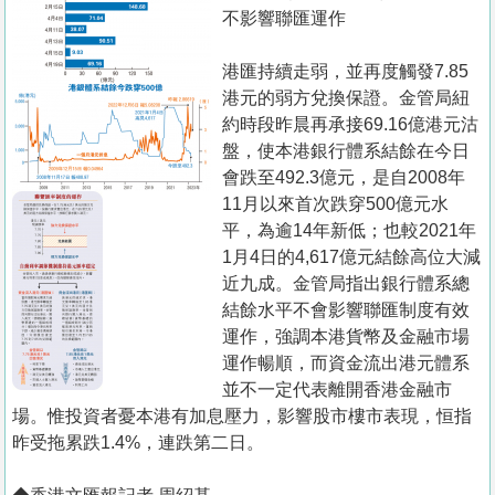
置
不影響聯匯運作
業
港匯持續走弱，並再度觸發7.85
手
港元的弱方兌換保證。金管局紐
冊
約時段昨晨再承接69.16億港元沽
盤，使本港銀行體系結餘在今日
關
會跌至492.3億元，是自2008年
於
11月以來首次跌穿500億元水
我
平，為逾14年新低；也較2021年
們
1月4日的4,617億元結餘高位大減
近九成。金管局指出銀行體系總
結餘水平不會影響聯匯制度有效
運作，強調本港貨幣及金融市場
運作暢順，而資金流出港元體系
並不一定代表離開香港金融市
場。惟投資者憂本港有加息壓力，影響股市樓市表現，恒指
昨受拖累跌1.4%，連跌第二日。