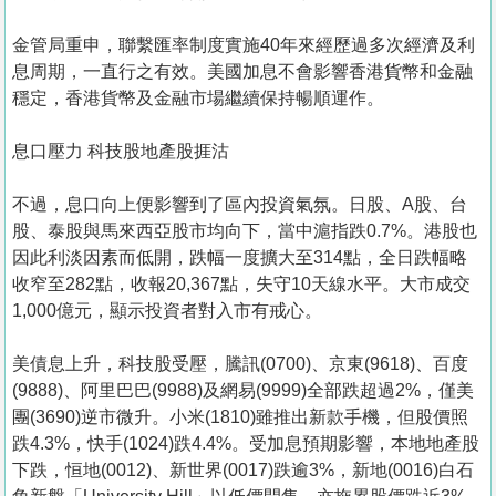
金管局重申，聯繫匯率制度實施40年來經歷過多次經濟及利
息周期，一直行之有效。美國加息不會影響香港貨幣和金融
穩定，香港貨幣及金融市場繼續保持暢順運作。
息口壓力 科技股地產股捱沽
不過，息口向上便影響到了區內投資氣氛。日股、A股、台
股、泰股與馬來西亞股市均向下，當中滬指跌0.7%。港股也
因此利淡因素而低開，跌幅一度擴大至314點，全日跌幅略
收窄至282點，收報20,367點，失守10天線水平。大市成交
1,000億元，顯示投資者對入市有戒心。
美債息上升，科技股受壓，騰訊(0700)、京東(9618)、百度
(9888)、阿里巴巴(9988)及網易(9999)全部跌超過2%，僅美
團(3690)逆市微升。小米(1810)雖推出新款手機，但股價照
跌4.3%，快手(1024)跌4.4%。受加息預期影響，本地地產股
下跌，恒地(0012)、新世界(0017)跌逾3%，新地(0016)白石