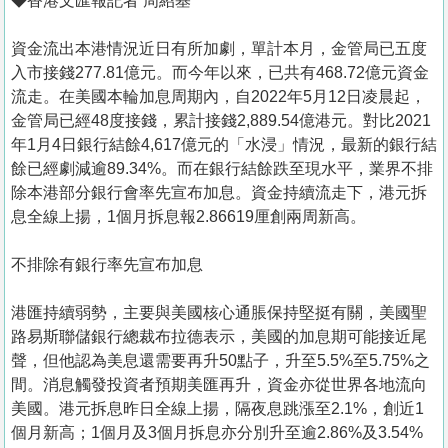
◆香港文匯報記者 周紹基
資金流出本港情況近日有所加劇，單計本月，金管局已五度
入市接錢277.81億元。而今年以來，已共有468.72億元資金
流走。在美國本輪加息周期內，自2022年5月12日凌晨起，
金管局已經48度接錢，累計接錢2,889.54億港元。對比2021
年1月4日銀行結餘4,617億元的「水浸」情況，最新的銀行結
餘已經劇減逾89.34%。而在銀行結餘跌至現水平，業界不排
除本港部分銀行會率先宣布加息。資金持續流走下，港元拆
息全線上揚，1個月拆息報2.86619厘創兩周新高。
不排除有銀行率先宣布加息
港匯持續弱勢，主要與美國核心通脹保持堅挺有關，美國聖
路易斯聯儲銀行總裁布拉德表示，美國的加息期可能接近尾
聲，但他認為美息還需要再升50點子，升至5.5%至5.75%之
間。消息觸發投資者預期美匯再升，資金亦從世界各地流向
美國。港元拆息昨日全線上揚，隔夜息跳漲至2.1%，創近1
個月新高；1個月及3個月拆息亦分別升至逾2.86%及3.54%