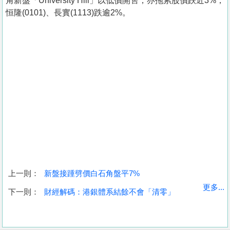
角新盤「University Hill」以低價開售，亦拖累股價跌近3%，
恒隆(0101)、長實(1113)跌逾2%。
上一則：
新盤接踵劈價白石角盤平7%
收
更多...
下一則：
財經解碼：港銀體系結餘不會「清零」
藏
樓
盤