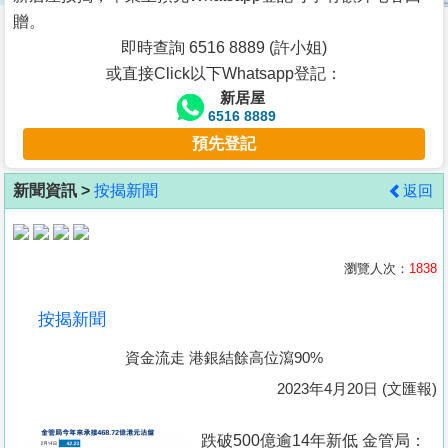
按
贈。
揭
即時查詢 6516 8889 (許小姐)
或直接Click以下Whatsapp登記：
地
新居屋
產
6516 8889
博
預先登記
客
新聞資訊 >
按揭新聞
返回
地
產
新
瀏覽人次：
1838
聞
按揭新聞
數
資金流走 港銀結餘高位瀉90%
據
公
2023年4月20日 (文匯報)
佈
跌破500億逾14年新低 金管局：