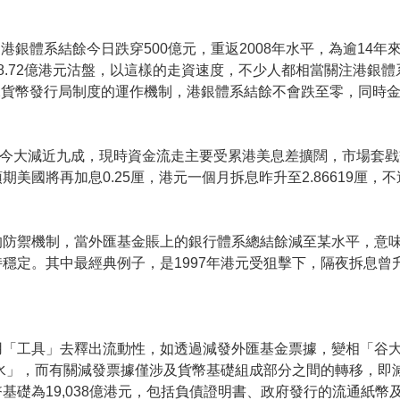
港銀體系結餘今日跌穿500億元，重返2008年水平，為逾14年
68.72億港元沽盤，以這樣的走資速度，不少人都相當關注港銀
據貨幣發行局制度的運作機制，港銀體系結餘不會跌至零，同時
元，至今大減近九成，現時資金流走主要受累港美息差擴闊，市場套
國將再加息0.25厘，港元一個月拆息昨升至2.86619厘，不過
的防禦機制，當外匯基金賬上的銀行體系總結餘減至某水平，意
穩定。其中最經典例子，是1997年港元受狙擊下，隔夜拆息曾升
用「工具」去釋出流動性，如透過減發外匯基金票據，變相「谷
放水」，而有關減發票據僅涉及貨幣基礎組成部分之間的轉移，即
基礎為19,038億港元，包括負債證明書、政府發行的流通紙幣