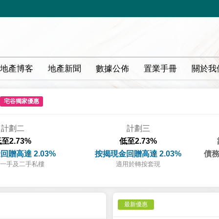
地產博客
地產新聞
數據公佈
置業手冊
關於我
宅谷獨家優惠
計劃二
計劃三
至2.73%
低至2.73%
回贈高達 2.03%
按揭現金回贈高達 2.03%
債務
一手及二手私樓
適用於轉按套現
最新優惠