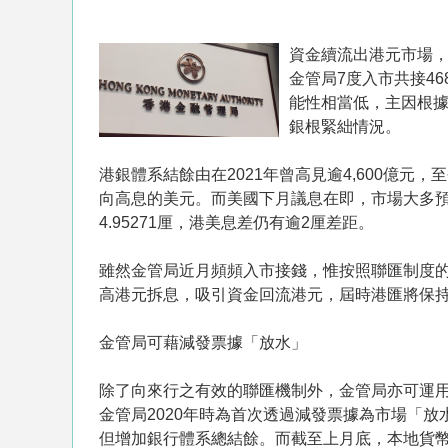
資金續流出港元市場，
金管局7度入市共接4
能性相當低，主因根
銀根緊絀情況。
港銀體系結餘由在2021年曾高見逾4,600億
向高息的美元。而美國下月議息在即，市場大多預期美
4.95271厘，港美息差仍有逾2厘差距。
雖然金管局近月頻頻入市接錢，惟按照聯匯制度
高港元拆息，吸引資金回流港元，屆時港匯將保持
金管局可藉減發票據「放水」
除了向來行之有效的聯匯機制外，金管局亦可運
金管局2020年時為首次透過減發票據為市場「
但增加銀行體系總結餘。而截至上月底，本地貨幣