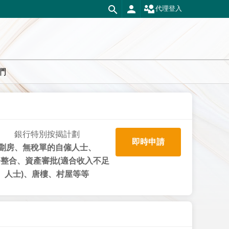
代理登入
們
銀行特別按揭計劃
即時申請
劏房、無稅單的自僱人士、
整合、資產審批(適合收入不足
人士)、唐樓、村屋等等