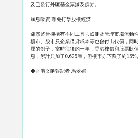
及已發行外匯基金票據及債券。
加息吸資 難免打擊股樓經濟
雖然監管機構有不同工具去監測及管理市場流動
樓市、股市及企業借貸成本等也會付出代價，同時
厘的例子，當時往後的一年，香港樓價和股票貶
息，累計只加了0.625厘，但樓市亦下跌了約15%
◆香港文匯報記者 馬翠媚