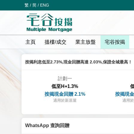
繁
/
简
/
ENG
主頁
搵樓/成交
業主放盤
宅谷按揭
按揭利息低至2.73%,現金回贈高達 2.03%,保證全城最高！
計劃一
低至H+1.3%
低
按揭現金回贈 2.1%
按揭現金
適用於新居屋
適用於
WhatsApp 查詢回贈