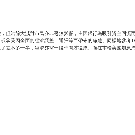
性，但結餘大減對市民亦非毫無影響，主因銀行為吸引資金回流
或承受因全面的經濟調整、通脹等而帶來的痛楚。同樣地參考199
值了差不多一半，經濟亦需一段時間才復原。而在本輪美國加息周
。