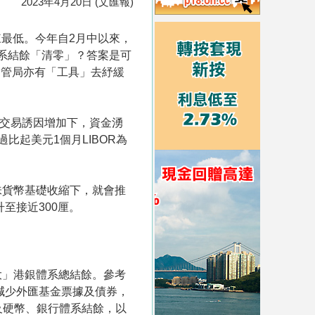
2023年4月20日 (文匯報)
來最低。今年自2月中以來，
體系結餘「清零」？答案是可
金管局亦有「工具」去紓緩
戥交易誘因增加下，資金湧
比起美元1個月LIBOR為
味貨幣基礎收縮下，就會推
至接近300厘。
大」港銀體系總結餘。參考
減少外匯基金票據及債券，
及硬幣、銀行體系結餘，以