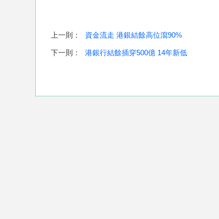
上一則：
資金流走 港銀結餘高位瀉90%
下一則：
港銀行結餘插穿500億 14年新低