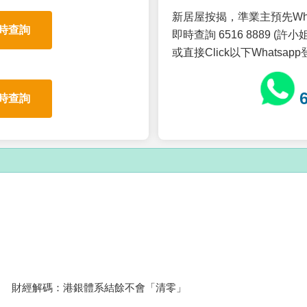
新居屋按揭，準業主預先Wh
時查詢
即時查詢 6516 8889 (許小姐
或直接Click以下Whatsap
時查詢
財經解碼：港銀體系結餘不會「清零」