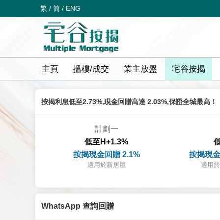
繁
/
简
/
ENG
主頁
搵樓/成交
業主放盤
宅谷按揭
按揭利息低至2.73%,現金回贈高達 2.03%,保證全城最高！
計劃一
低至H+1.3%
低
按揭現金回贈 2.1%
按揭現金
適用於新居屋
適用於
WhatsApp 查詢回贈