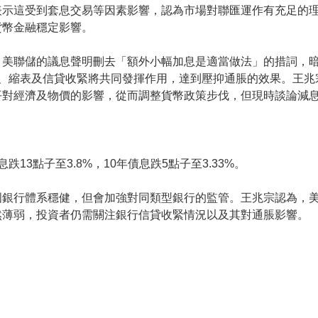
表示這受到套息交易等因素影響，認為市場對聯匯運作有充足的
貨幣金融穩定影響。
，美聯儲的議息聲明刪去「額外小幅加息是適當做法」的措詞，
度、縮表及信貸收緊將共同發揮作用，達到壓抑通脹的效果。王兆
平對經濟及物價的影響，從而調整貨幣政策步伐，但現時談論減
3點子至3.8%，10年債息跌5點子至3.33%。
國銀行體系穩健，但會加強對同類型銀行的監管。王兆宗認為，
然薄弱，投資者仍需關注銀行信貸收緊情況以及其對通脹影響。