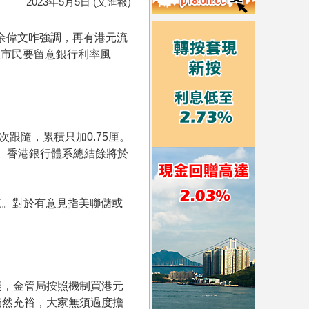
2023年5月5日 (文匯報)
裁余偉文昨強調，再有港元流
醒市民要留意銀行利率風
次跟隨，累積只加0.75厘。
盤。香港銀行體系總結餘將於
來。對於有意見指美聯儲或
弱，金管局按照機制買港元
仍然充裕，大家無須過度擔