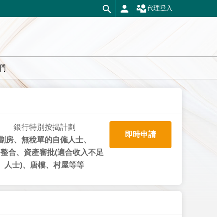
代理登入
們
銀行特別按揭計劃
即時申請
劏房、無稅單的自僱人士、
整合、資產審批(適合收入不足
人士)、唐樓、村屋等等