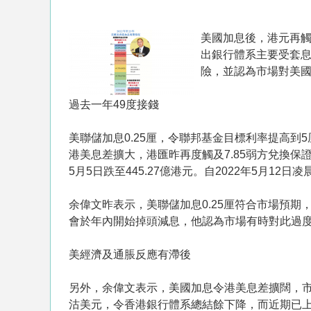
美國加息後，港元再觸
出銀行體系主要受套
險，並認為市場對美國
過去一年49度接錢
美聯儲加息0.25厘，令聯邦基金目標利率提高到5
港美息差擴大，港匯昨再度觸及7.85弱方兌換保
5月5日跌至445.27億港元。自2022年5月12日
余偉文昨表示，美聯儲加息0.25厘符合市場預
會於年內開始掉頭減息，他認為市場有時對此過
美經濟及通脹反應有滯後
另外，余偉文表示，美國加息令港美息差擴闊，
沽美元，令香港銀行體系總結餘下降，而近期已