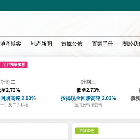
地產博客
地產新聞
數據公佈
置業手冊
關於我
宅谷獨家優惠
計劃二
計劃三
至2.73%
低至2.73%
回贈高達 2.03%
按揭現金回贈高達 2.03%
債務
一手及二手私樓
適用於轉按套現
最新優惠