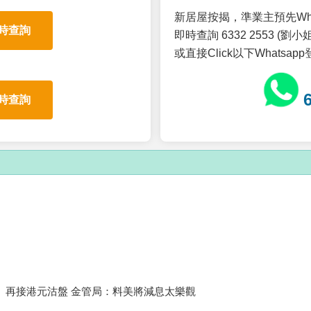
新居屋按揭，準業主預先Wh
時查詢
即時查詢 6332 2553 (劉小姐
或直接Click以下Whatsap
時查詢
再接港元沽盤 金管局：料美將減息太樂觀