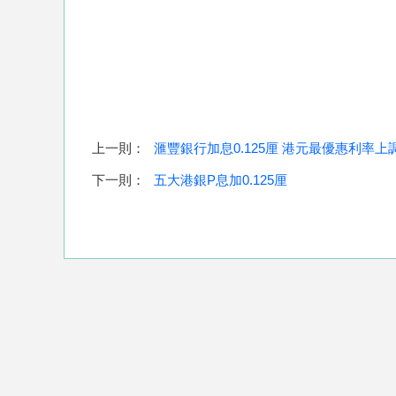
上一則：
滙豐銀行加息0.125厘 港元最優惠利率上調
下一則：
五大港銀P息加0.125厘