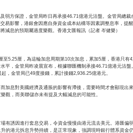
及弱方保證，金管局昨日再承接46.71億港元沽盤。金管局總
息交易影響，港銀會因應自身資金成本結構等因素調整息率，提
將減息的預期屬過度樂觀。香港文匯報訊（記者 岑健樂）
厘至5.25厘，為這輪加息周期第10次加息，累加5厘，香港只有4
證水平，金管局昨凌晨宣布，根據聯匯機制承接46.71億港元沽
凌晨起，金管局已49度接錢，累計接錢2,936.25億港元。
期，而加息對美國經濟及通脹的影響有滯後，需要時間才會顯現出
度樂觀，而美聯儲亦未有提及大幅減息的可能性。
市場有誘因進行套息交易，令資金慢慢由港元流去美元。港匯偏
上升的港元拆息升勢持續，是正常現象，強調現時銀行體系資金