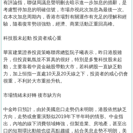
有評論指，聯儲局議息聲明刪去暗示進一步加息的措辭，是
考慮暫停加息的明確信號，市場亦視此次加息為最後一次。
在本次加息周期內，香港市場對有關運作有充足的理解和經
驗，隨着復常勢頭強勁，經濟、商業活動正重回高峰。
科技股未起動 投資者戒心重
華富建業證券投資策略聯席總監阮子曦表示，昨日港股雖
升，但投資氣氛並不算真的很好，特別是多隻科技股未起
動，主要靠着中資金融股帶動大市，若科網股一直缺乏動
力，加上恒指一直處10天及20天線之下，投資者的戒心仍會
很重，不利於大市重拾升軌。
市場情緒未好轉 後市缺方向
中金昨日預計，由於美國息口走勢仍未明朗，港股依然缺乏
方向，走勢或會重演類似2019年下半年時的情形。中金指
出，內地的線下消費領域轉強，但製造業、房地產，甚至出
口的短期環比動能也從高點趨緩，結合美息走勢不明朗，美