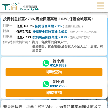
代
理
按揭利息低至2.73%,現金回贈高達 2.03%,保證全城最高！
主
計劃一
頁
低至H+1.3%
按揭現金回贈 2.1%
適用於新居屋
計劃二
低至2.73%
按揭現金回贈高達 2.03%
適用於一手及二手私樓
計劃三
搵
低至2.73%
按揭現金回贈高達 2.03%
適用於轉按套現
銀行特別按揭計劃
劏房、無稅單的自僱人士、
樓/
債務整合、資產審批(適合收入不足人士)、唐樓、村
成
屋等等
交
許小姐
6516 8889
業
即時查詢
主
放
劉小姐
6332 2553
盤
即時查詢
宅
谷
新居屋按揭，準業主預先Whatsapp登記可享有額外宅谷回