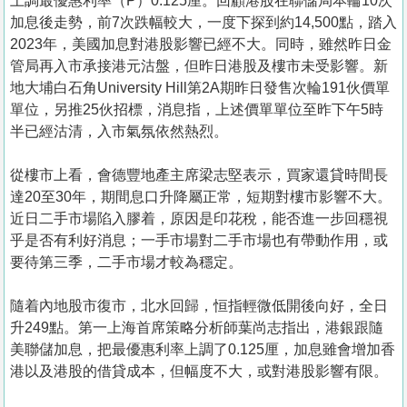
上調最優惠利率（P）0.125厘。回顧港股在聯儲局本輪10次
加息後走勢，前7次跌幅較大，一度下探到約14,500點，踏入
2023年，美國加息對港股影響已經不大。同時，雖然昨日金
管局再入市承接港元沽盤，但昨日港股及樓市未受影響。新
地大埔白石角University Hill第2A期昨日發售次輪191伙價單
單位，另推25伙招標，消息指，上述價單單位至昨下午5時
半已經沽清，入市氣氛依然熱烈。
從樓市上看，會德豐地產主席梁志堅表示，買家還貸時間長
達20至30年，期間息口升降屬正常，短期對樓市影響不大。
近日二手市場陷入膠着，原因是印花稅，能否進一步回穩視
乎是否有利好消息；一手市場對二手市場也有帶動作用，或
要待第三季，二手市場才較為穩定。
隨着內地股市復市，北水回歸，恒指輕微低開後向好，全日
升249點。第一上海首席策略分析師葉尚志指出，港銀跟隨
美聯儲加息，把最優惠利率上調了0.125厘，加息雖會增加香
港以及港股的借貸成本，但幅度不大，或對港股影響有限。