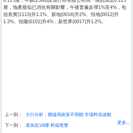
0.125厘，中銀(2388)及渣打亦先後公布周一開始加息0.125
厘，地產股似已消化有關影響，午後普遍反彈1%至4%，包
括長實(1113)升1.1%、新地(0016)升2%、恒地(0012)升
1.3%、恒隆(0101)升4%，新世界(0017)升1.2%。
上一則：
大行分析：聯儲局政策不明朗 市場料添波動
收
更多...
下一則：
港加息1/8厘 料屆尾聲
藏