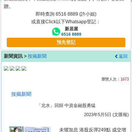
按
贈。
揭
即時查詢 6516 8889 (許小姐)
或直接Click以下Whatsapp登記：
地
新居屋
產
6516 8889
博
預先登記
客
新聞資訊 >
按揭新聞
返回
地
產
新
瀏覽人次：
1673
聞
按揭新聞
數
「北水」回歸 中資金融股勇猛
據
公
2023年5月5日 (文匯報)
佈
未懼加息 港股反彈249點 成交增