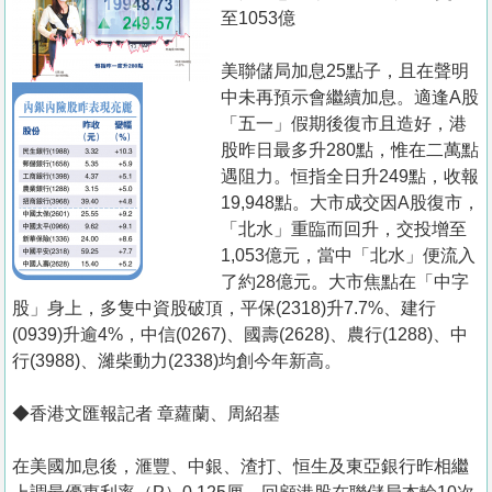
置
至1053億
業
美聯儲局加息25點子，且在聲明
手
中未再預示會繼續加息。適逢A股
冊
「五一」假期後復市且造好，港
股昨日最多升280點，惟在二萬點
關
遇阻力。恒指全日升249點，收報
於
19,948點。大市成交因A股復市，
我
「北水」重臨而回升，交投增至
們
1,053億元，當中「北水」便流入
了約28億元。大市焦點在「中字
股」身上，多隻中資股破頂，平保(2318)升7.7%、建行
(0939)升逾4%，中信(0267)、國壽(2628)、農行(1288)、中
行(3988)、濰柴動力(2338)均創今年新高。
◆香港文匯報記者 章蘿蘭、周紹基
在美國加息後，滙豐、中銀、渣打、恒生及東亞銀行昨相繼