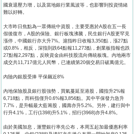
國衰退壓力增，以及當地銀行業風波等，也影響到投資情緒
難以好轉。
大市昨日焦點為一眾傳統中資股，主要受惠於A股在五一長
假後復市，A股的保險、銀行板塊沸騰，民生銀行A股更罕見
漲停，中國銀行亦大升7%。滬指昨日收報3,350點，漲27點
或0.8%，相反，深指則跌64點報11,273點，創業板指報也跌
27點報2,297點，反映資金由科技股流向傳統板塊。內地兩市
成交共11,717億元人民幣，已連續第20個交易日破萬億元。
內險內銀股受捧 平保飆近8%
內地保險股及銀行股強勢，買氣蔓延至港股，國指升2%報
6,718點，而科指僅升0.6%報3,856點。其中平保發力急升
7.7%，是升幅最大藍籌股，國壽亦升5.2%。另外，建行與中
行升4.1%，工行(1398)升5.1%，招行(3968)亦升4.8%。
由於美國加息，滙豐銀行率先公布，本周五起加最優惠利率