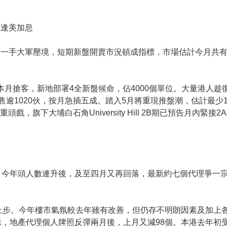
境逢美加息
港一手大軍壓境，短期新盤開賣市況頓成指標，市場估計今月共
伙本月搶客，新地部署4全新盤候命，佔4000個單位。大量港人
逾1020伙，按月急插五成。踏入5月將重現推盤潮，估計最少10
戲，旗下大埔白石角University Hill 2B期已預告月內緊
，今年頭人數連升後，及至四月又再回落，最新約七個代理爭一
止步。今年樓市氣氛較去年雖有改善，但仍存不明朗因素及加上
，地產代理個人牌照反彈兩月後，上月又減98個。本港去年初