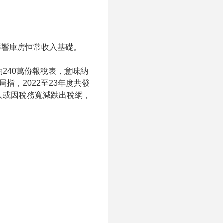
影響庫房恒常收入基礎。
240萬份報稅表，意味納
，2022至23年度共發
稅人或因稅務寬減跌出稅網，