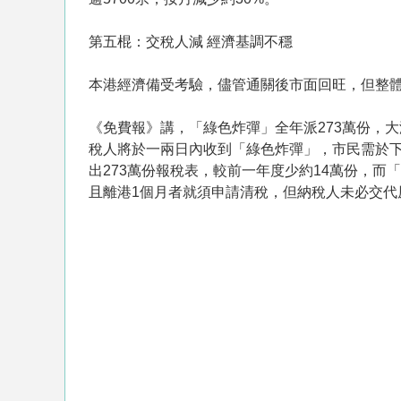
第五棍：交稅人減 經濟基調不穩
本港經濟備受考驗，儘管通關後市面回旺，但整
《免費報》講，「綠色炸彈」全年派273萬份，大
稅人將於一兩日內收到「綠色炸彈」，市民需於下月
出273萬份報稅表，較前一年度少約14萬份，而
且離港1個月者就須申請清稅，但納稅人未必交代