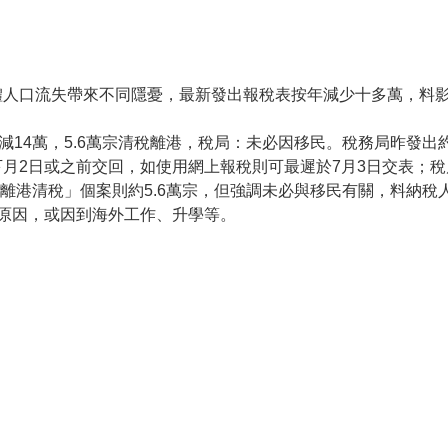
體人口流失帶來不同隱憂，最新發出報稅表按年減少十多萬，料
減14萬，5.6萬宗清稅離港，稅局：未必因移民。稅務局昨發出約
2日或之前交回，如使用網上報稅則可最遲於7月3日交表；稅局指
「離港清稅」個案則約5.6萬宗，但強調未必與移民有關，料納
原因，或因到海外工作、升學等。