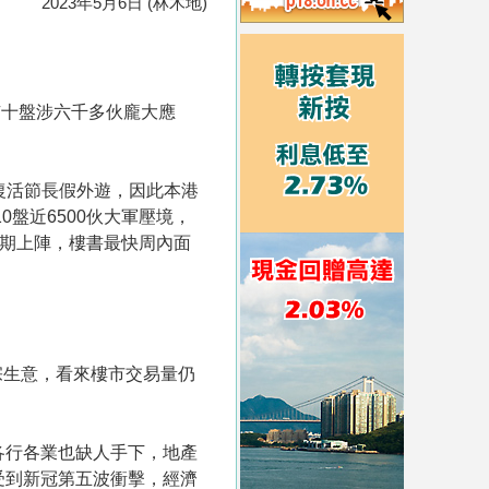
2023年5月6日 (林木地)
有十盤涉六千多伙龐大應
趁復活節長假外遊，因此本港
盤近6500伙大軍壓境，
接2A期上陣，樓書最快周內面
宗生意，看來樓市交易量仍
各行各業也缺人手下，地產
受到新冠第五波衝擊，經濟