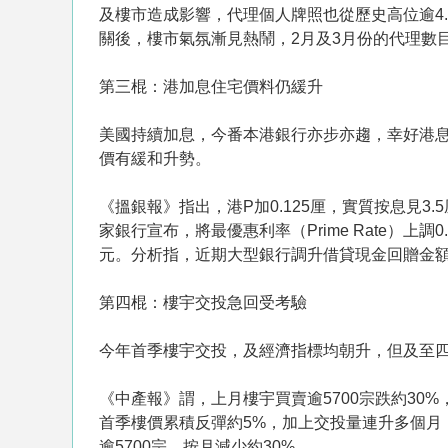
及樓市造成影響，代理個人牌照也從歷史高位逾4.
關後，樓市氣氛漸見熱鬧，2月及3月份的代理數
第三棍：港加息住宅價料仍緩升
美國持續加息，今番本港銀行亦步亦趨，幸好港息
價有緩和升勢。
《搵銀報》指出，港P加0.125厘，實質按息見3
家銀行宣布，將最優惠利率（Prime Rate）上調
元。分析指，近期大型銀行調升借貸現金回贈金
第四棍：樓宇交投急回受考驗
今年首季樓宇交投，及經濟指標均朝升，但及至
《中產報》謂，上月樓宇買賣逾5700宗跌約3
首季樓價累積反彈約5%，加上交投量連升多個月
逾5700宗，按月減少約30%。