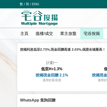
繁
/
简
/
ENG
主頁
搵樓/成交
業主放盤
宅谷按揭
按揭利息低至2.73%,現金回贈高達 2.03%,保證全城最高！
計劃一
低至H+1.3%
低
按揭現金回贈 2.1%
按揭現金
適用於新居屋
適用於
WhatsApp 查詢回贈