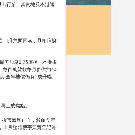
理退出行業。當內地及本港通
銷息口升負面因素，且相信樓
局再加息0.25厘後，本港多
5厘，每百萬貸款每月多供約70
期全年樓價仍有1成升幅。
力再上成焦點。
，樓市氣氛正面，然而今年
，上月整體樓宇買賣登記錄