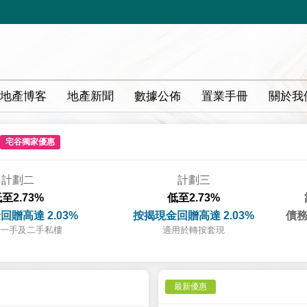
地產博客
地產新聞
數據公佈
置業手冊
關於我
宅谷獨家優惠
計劃二
計劃三
至2.73%
低至2.73%
回贈高達 2.03%
按揭現金回贈高達 2.03%
債務
一手及二手私樓
適用於轉按套現
最新優惠