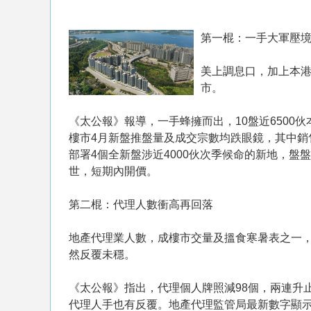
第一棍：一手大軍壓
美上調息口，加上本
市。
《太公報》報導，一手蜂擁而出，10盤近6500
樓市4月新盤推盤量及成交宗數均跌眼鏡，其中銷售
部署4個全新盤涉近4000伙次季候命的新地，盤盤重頭
世，短期內開價。
第二棍：代理人數衝高再回落
地產代理業人數，成樓市交量及搵食寒暑表之一
然反覆未穩。
《太公報》指出，代理個人牌照減98個，兩連升
代理人手也有反覆。地產代理監管局最新數字顯示