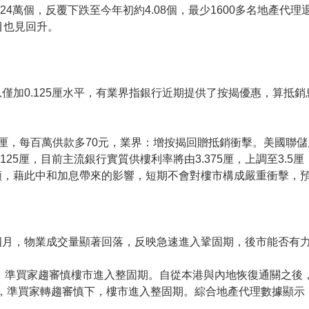
24萬個，反覆下跌至今年初約4.08個，最少1600多名地產代
目也見回升。
僅加0.125厘水平，有業界指銀行近期提供了按揭優惠，算抵
.5厘，每百萬供款多70元，業界：增按揭回贈抵銷衝擊。美國聯儲
0.125厘，目前主流銀行實質供樓利率將由3.375厘，上調至3.
額，藉此中和加息帶來的影響，短期不會對樓市構成嚴重衝擊，預
四月，物業成交量顯著回落，反映急速進入鞏固期，後市能否有
0%，準買家趨審慎樓市進入整固期。自從本港與內地恢復通關之後
，準買家轉趨審慎下，樓市進入整固期。綜合地產代理數據顯示