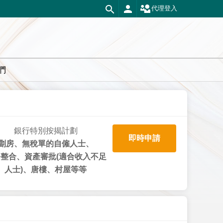
代理登入
們
銀行特別按揭計劃
即時申請
劏房、無稅單的自僱人士、
整合、資產審批(適合收入不足
人士)、唐樓、村屋等等