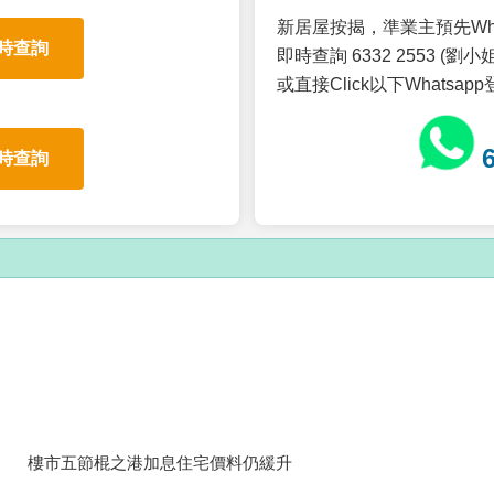
新居屋按揭，準業主預先Wh
時查詢
即時查詢 6332 2553 (劉小姐
或直接Click以下Whatsap
時查詢
樓市五節棍之港加息住宅價料仍緩升