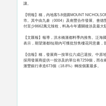
讓。
【明報】稱，內地客5.8億購MOUNT NICH
市。其中由九倉（0004）及南豐合作發展、會德豐
付至少8662萬元辣稅，料為今年通關後涉及最大
【文匯報】報導，洪水橋滙都料季內推售。泛海國
表示，期望滙都I短期內可獲批預售樓花同意書，
【信報】稱，發展商一按單位六成已退按。中原地
採用發展商提供一按涉及的單位有7259個，而在截至
滙豐銀行承造673個（18.8%）轉按個案最多。