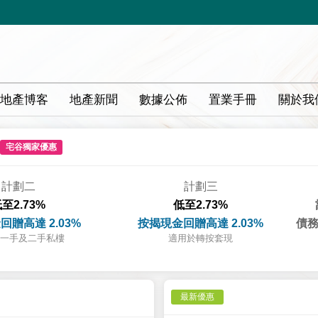
地產博客
地產新聞
數據公佈
置業手冊
關於我
宅谷獨家優惠
計劃二
計劃三
至2.73%
低至2.73%
回贈高達 2.03%
按揭現金回贈高達 2.03%
債務
一手及二手私樓
適用於轉按套現
最新優惠