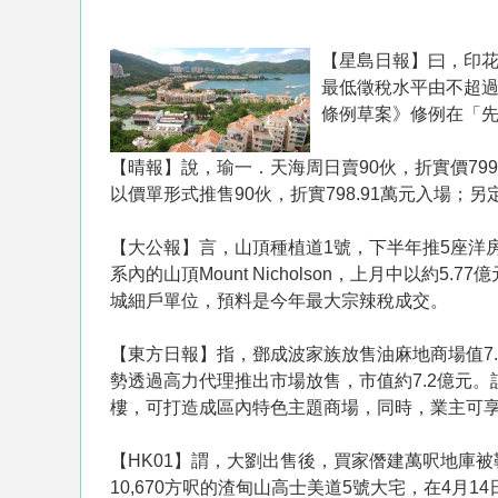
【星島日報】曰，印花
最低徵稅水平由不超過2
條例草案》修例在「
【晴報】說，瑜一．天海周日賣90伙，折實價79
以價單形式推售90伙，折實798.91萬元入場；
【大公報】言， 山頂種植道1號，下半年推5座洋
系內的山頂Mount Nicholson，上月中以約
城細戶單位，預料是今年最大宗辣稅成交。
【東方日報】指，鄧成波家族放售油麻地商場值7.
勢透過高力代理推出市場放售，市值約7.2億元。該
樓，可打造成區內特色主題商場，同時，業主可享
【HK01】謂，大劉出售後，買家僭建萬呎地庫被
10,670方呎的渣甸山高士美道5號大宅，在4