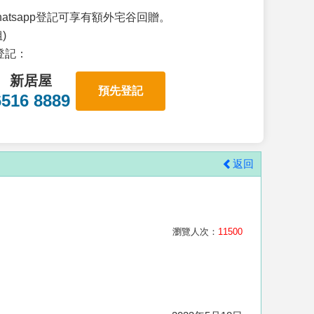
atsapp登記可享有額外宅谷回贈。
)
p登記：
新居屋
預先登記
6516 8889
返回
瀏覽人次：
11500