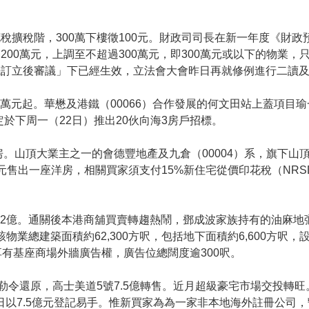
稅擴稅階，300萬下樓徵100元。財政司司長在新一年度《財
00萬元，上調至不超過300萬元，即300萬元或以下的物業，只
先訂立後審議」下已經生效，立法會大會昨日再就修例進行二讀
9萬元起。華懋及港鐵（00066）合作發展的何文田站上蓋項目
另定於下周一（22日）推出20伙向海3房戶招標。
房。山頂大業主之一的會德豐地產及九倉（00004）系，旗下山
5.77億元售出一座洋房，相關買家須支付15%新住宅從價印花稅（NR
2億。通關後本港商舖買賣轉趨熱鬧，鄧成波家族持有的油麻地彌敦
物業總建築面積約62,300方呎，包括地下面積約6,600方呎
有基座商場外牆廣告權，廣告位總闊度逾300呎。
勒令還原，高士美道5號7.5億轉售。近月超級豪宅市場交投轉
月14日以7.5億元登記易手。惟新買家為為一家非本地海外註冊公