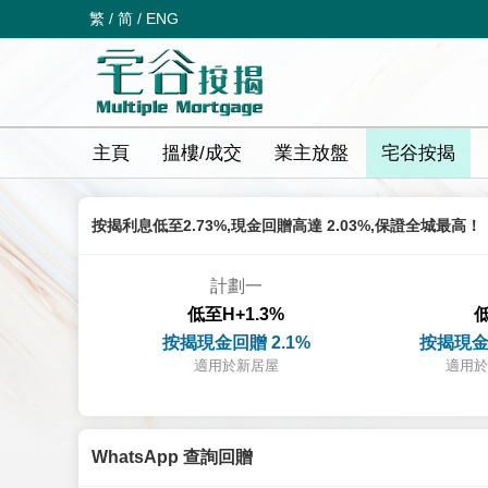
繁
/
简
/
ENG
主頁
搵樓/成交
業主放盤
宅谷按揭
按揭利息低至2.73%,現金回贈高達 2.03%,保證全城最高！
計劃一
低至H+1.3%
低
按揭現金回贈 2.1%
按揭現金
適用於新居屋
適用於
WhatsApp 查詢回贈