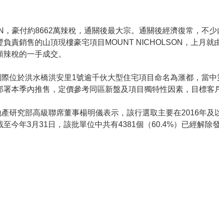
OLSON，豪付約8662萬辣稅，通關後最大宗。通關後經濟復常
負責銷售的山頂現樓豪宅項目MOUNT NICHOLSON，上月就
額辣稅的一手成交。
際位於洪水橋洪安里1號逾千伙大型住宅項目命名為滙都，當中
部署本季內推售，定價參考同區新盤及項目獨特性因素，目標客
產研究部高級聯席董事楊明儀表示，該行選取主要在2016年及
今年3月31日，該批單位中共有4381個（60.4%）已經解除發