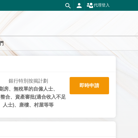
代理登入
們
銀行特別按揭計劃
即時申請
劏房、無稅單的自僱人士、
整合、資產審批(適合收入不足
人士)、唐樓、村屋等等