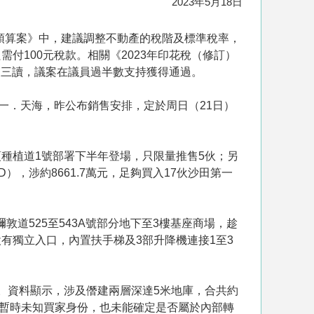
2023年5月18日
政預算案》中，建議調整不動產的稅階及標準稅率，
需付100元稅款。相關《2023年印花稅（修訂）
及三讀，議案在議員過半數支持獲得通過。
瑜一．天海，昨公布銷售安排，定於周日（21日）
頂種植道1號部署下半年登場，只限量推售5伙；另
SD），涉約8661.7萬元，足夠買入17伙沙田第一
道525至543A號部分地下至3樓基座商場，趁
，設有獨立入口，內置扶手梯及3部升降機連接1至3
旺。資料顯示，涉及僭建兩層深達5米地庫，合共約
司，暫時未知買家身份，也未能確定是否屬於內部轉