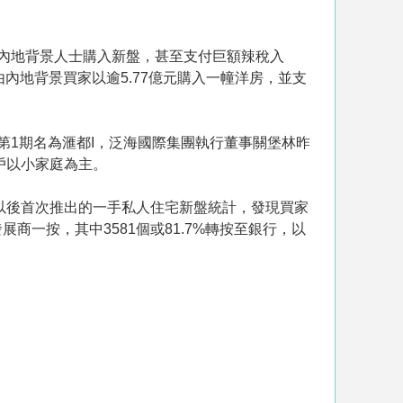
，不少內地背景人士購入新盤，甚至支付巨額辣稅入
由內地背景買家以逾5.77億元購入一幢洋房，並支
第1期名為滙都I，泛海國際集團執行董事關堡林昨
戶以小家庭為主。
以後首次推出的一手私人住宅新盤統計，發現買家
展商一按，其中3581個或81.7%轉按至銀行，以