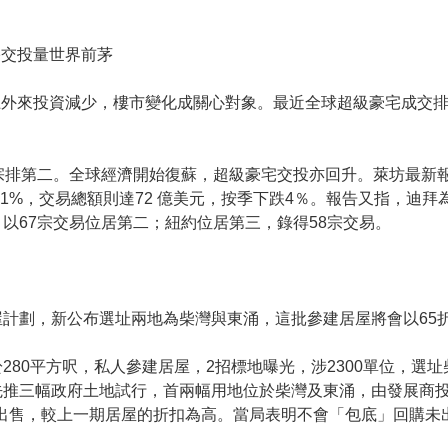
宅交投量世界前茅
上外來投資減少，樓市變化成關心對象。最近全球超級豪宅成交
宗排第二。全球經濟開始復蘇，超級豪宅交投亦回升。萊坊最新報
11%，交易總額則達72 億美元，按季下跌4％。報告又指，迪
以67宗交易位居第二；紐約位居第三，錄得58宗交易。
計劃，新公布選址兩地為柴灣與東涌，這批參建居屋將會以65
280平方呎，私人參建居屋，2招標地曝光，涉2300單位，選
推三幅政府土地試行，首兩幅用地位於柴灣及東涌，由發展商投標合
五折出售，較上一期居屋的折扣為高。當局表明不會「包底」回購