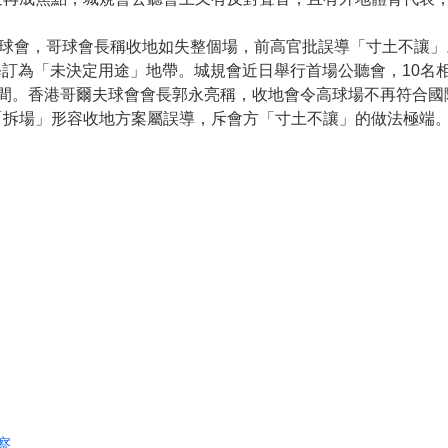
涉球會，哥球會長稱收地如失整個場，前高官批誤導「寸土不讓
暫修訂為「未決定用途」地帶。城規會近日舉行首場公聽會，10
時間。香港哥爾夫球會會長郭永亮稱，收地會令高球場不再符合國
「拆場」形容收地方案屬誤導，斥會方「寸土不讓」的做法極端
察