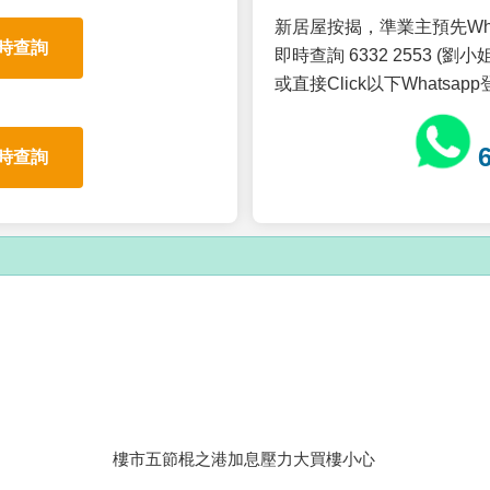
新居屋按揭，準業主預先Wh
時查詢
即時查詢 6332 2553 (劉小姐
或直接Click以下Whatsap
時查詢
樓市五節棍之港加息壓力大買樓小心