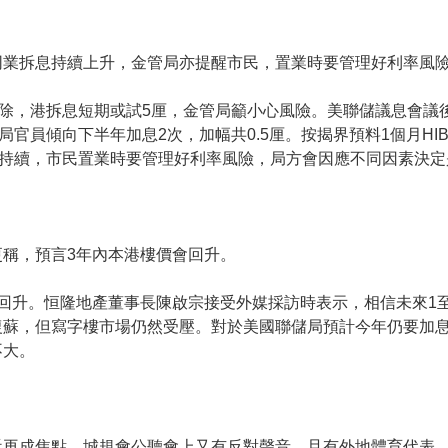
同業拆息持續上升，金管局亦提醒市民，置業時要管理好利率風
除，港拆息短期或試5厘，金管局籲小心風險。美聯儲議息會議
官員傾向下半年加息2次，加幅共0.5厘。按揭界預料1個月HI
將持續，市民置業時要管理好利率風險，局方會因應不同因素決定
稱，預言3年內本港樓價會回升。
回升。恒隆地產董事長陳啟宗接受外媒採訪時表示，相信未來1
復蘇，但寫字樓市場仍然受壓。對於美國聯儲局預計今年仍要加息
不大。
近再成焦點，城規會公聽會上又有反對聲音，且有外地體育代表