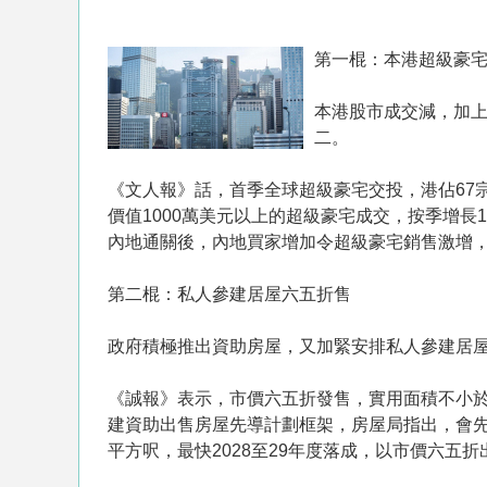
第一棍：本港超級豪
本港股市成交減，加
二。
《文人報》話，首季全球超級豪宅交投，港佔67
價值1000萬美元以上的超級豪宅成交，按季增長
內地通關後，內地買家增加令超級豪宅銷售激增，
第二棍：私人參建居屋六五折售
政府積極推出資助房屋，又加緊安排私人參建居屋
《誠報》表示，市價六五折發售，實用面積不小於
建資助出售房屋先導計劃框架，房屋局指出，會先
平方呎，最快2028至29年度落成，以市價六