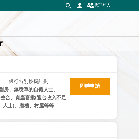
代理登入
們
銀行特別按揭計劃
即時申請
劏房、無稅單的自僱人士、
整合、資產審批(適合收入不足
人士)、唐樓、村屋等等