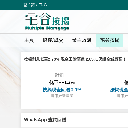
繁
/
简
/
ENG
主頁
搵樓/成交
業主放盤
宅谷按揭
按揭利息低至2.73%,現金回贈高達 2.03%,保證全城最高！
計劃一
低至H+1.3%
低
按揭現金回贈 2.1%
按揭現金
適用於新居屋
適用於
WhatsApp 查詢回贈