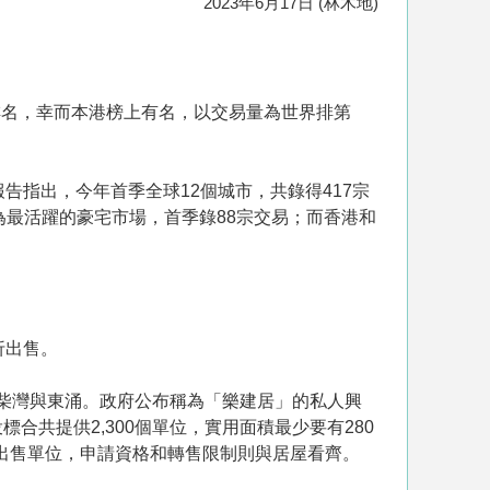
2023年6月17日 (林木地)
排名，幸而本港榜上有名，以交易量為世界排第
告指出，今年首季全球12個城市，共錄得417宗
拜為最活躍的豪宅市場，首季錄88宗交易；而香港和
折出售。
址柴灣與東涌。政府公布稱為「樂建居」的私人興
共提供2,300個單位，實用面積最少要有280
未出售單位，申請資格和轉售限制則與居屋看齊。