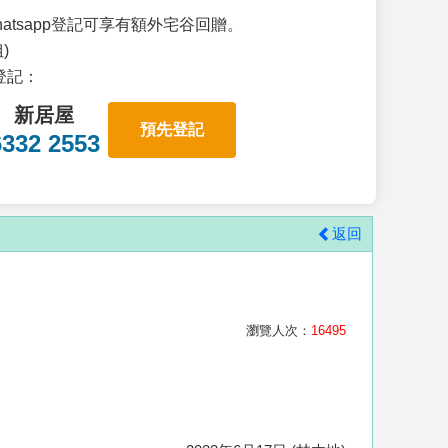
atsapp登記可享有額外宅谷回贈。
)
p登記：
新居屋
預先登記
6332 2553
返回
瀏覽人次：
16495