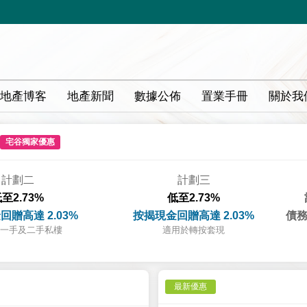
地產博客
地產新聞
數據公佈
置業手冊
關於我
宅谷獨家優惠
計劃二
計劃三
至2.73%
低至2.73%
回贈高達 2.03%
按揭現金回贈高達 2.03%
債務
一手及二手私樓
適用於轉按套現
最新優惠