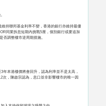
險。
後維持聯邦基金利率不變，香港的銀行亦維持最優
BOR同業拆息短期內挑戰5厘，個別銀行或要追加
是否調整樓市逆周期措施。
至3年本港樓價將會回升，認為利率並不是太高，
2次，陳啟宗認為，息口並非影響樓市的唯一因
，加入支持保留球場之呼聲之中。