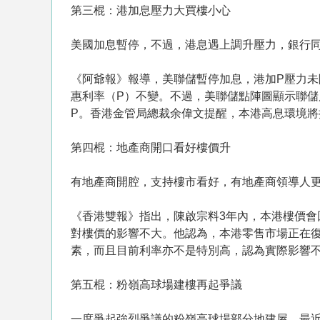
第三棍：港加息壓力大買樓小心
美國加息暫停，不過，港息遇上調升壓力，銀行
《阿爺報》報導，美聯儲暫停加息，港加P壓力未
惠利率（P）不變。不過，美聯儲點陣圖顯示聯儲局
P。香港金管局總裁余偉文提醒，本港高息環境
第四棍：地產商開口看好樓價升
有地產商開腔，支持樓市看好，有地產商領導人更
《香港雙報》指出，陳啟宗料3年內，本港樓價會
對樓價的影響不大。他認為，本港零售市場正在
素，而且目前利率亦不是特別高，認為實際影響
第五棍：粉嶺高球場建樓再起爭議
一度爭起強烈爭議的粉嶺高球場部分地建屋，最