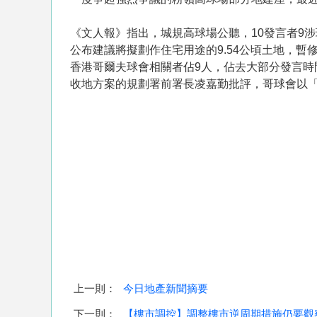
《文人報》指出，城規高球場公聽，10發言者9
公布建議將擬劃作住宅用途的9.54公頃土地，
香港哥爾夫球會相關者佔9人，佔去大部分發言
收地方案的規劃署前署長凌嘉勤批評，哥球會以
上一則：
今日地產新聞摘要
下一則：
【樓市調控】調整樓市逆周期措施仍要觀