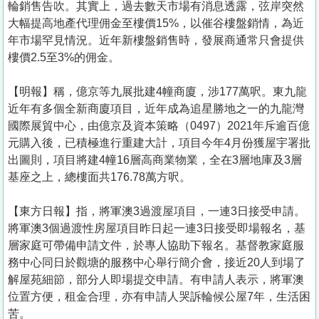
輪銷售告吹。其實上，過去數天市場有消息透露，弦岸突然
大幅提高地產代理佣金至樓價15%，以催谷樓盤銷情，為近
年市場罕見情況。近年新樓盤銷售時，發展商通常只會提供
樓價2.5至3%的佣金。
【明報】稱，億京等九展批建4幢商廈，涉177萬呎。東九龍
近年有多個全新商廈項目，近年成為追星勝地之一的九龍灣
國際展貿中心，由億京及資本策略（0497）2021年斥逾百億
元購入後，已積極進行重建大計，項目今年4月份獲屋宇署批
出圖則，項目將建4幢16層高商業物業，全在3層地庫及3層
基座之上，總樓面共176.78萬方呎。
【東方日報】指，將軍澳3過渡屋項目，一連3日接受申請。
將軍澳3個過渡性房屋項目昨日起一連3日接受即場報名，基
層家庭可帶備申請文件，於專人協助下報名。基督教家庭服
務中心同日於觀塘的服務中心舉行簡介會，接近20人到場了
解屋苑細節，部分人即場提交申請。有申請人表示，將軍澳
位置方便，租金合理，亦有申請人哭訴輪候公屋7年，生活困
苦。