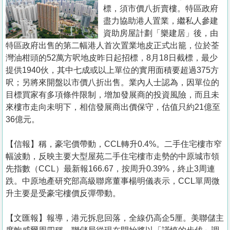
置
標，須市價八折賣樓。特區政府
業
盡力協助港人置業，繼私人參建
資助房屋計劃「樂建居」後，由
手
特區政府出售的第二幅港人首次置業地皮正式出籠，位於荃
冊
灣油柑頭的52萬方呎地皮昨日起招標，8月18日截標，最少
提供1940伙，其中七成或以上單位的實用面積要超過375方
關
呎；另將來開盤以市價八折出售。業內人士認為，因單位的
於
目標買家有多項條件限制，增加發展商的投資風險，而且未
我
來樓市走向未明下，相信發展商出價保守，估值只約21億至
們
36億元。
【信報】稱，豪宅價帶動，CCL轉升0.4%。二手住宅樓市窄
幅波動，反映主要大型屋苑二手住宅樓市走勢的中原城市領
先指數（CCL）最新報166.67，按周升0.39%，終止3周連
跌。中原地產研究部高級聯席董事楊明儀表示，CCL單周微
升主要是受豪宅樓價反彈帶動。
【文匯報】報導，港元拆息回落，全線仍高企5厘。美聯儲主