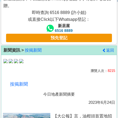
按
贈。
揭
即時查詢 6516 8889 (許小姐)
或直接Click以下Whatsapp登記：
地
新居屋
產
6516 8889
博
預先登記
客
新聞資訊 >
按揭新聞
返回
地
產
新
瀏覽人次：
8215
聞
按揭新聞
數
今日地產新聞摘要
據
公
2023年6月24日
佈
【大公報】言， 油柑頭首置地招