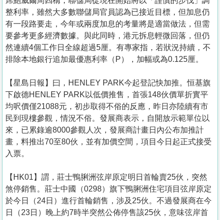
席鮑威爾周四稱，聯儲局從現在開始將以「謹慎的步伐」調
整利率，雖然大多數聯儲局官員認為已接近目標，但加息仍
有一段路要走，今年或兩度加息的考量將是適當做法，但需
要參考更多經濟數據。與此同時，港元拆息輕微回落，但仍
然連續4個工作日全線超過5厘。有專家指，若狀況持續，不
排除本地銀行追加最優惠利率（P），加幅或為0.125厘。
【星島日報】曰，HENLEY PARK今起登記快加推。恒基旗
下啟德HENLEY PARK以低價推售，首張148伙價單折實平
均呎價僅21088元，初步取得不俗的反應，昨日亦陸續有市
民到現樓參觀，情況不俗。發展商表示，自開放示範單位以
來，已累錄逾8000參觀人次，發展商計畫日內公布加推計
畫，料推出70至80伙，並有加價空間，項目今日起正式接受
入票。
【HK01】謂，莊士鴨脷洲弦岸原定明日首輪賣25伙，突然
煞停銷售。莊士中國（0298）旗下鴨脷洲住宅項目弦岸原定
於今日（24日）進行首輪銷售，涉及25伙。不過發展商在今
日（23日）晚上約7時半突然公佈停售該25伙，意味弦岸首