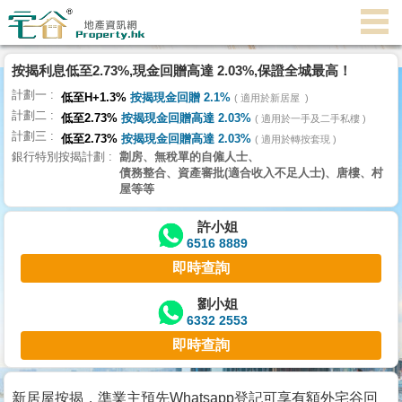
代
理
按揭利息低至2.73%,現金回贈高達 2.03%,保證全城最高！
主
計劃一
頁
低至H+1.3%
按揭現金回贈 2.1%
適用於新居屋
計劃二
低至2.73%
按揭現金回贈高達 2.03%
適用於一手及二手私樓
計劃三
搵
低至2.73%
按揭現金回贈高達 2.03%
適用於轉按套現
銀行特別按揭計劃
劏房、無稅單的自僱人士、
樓/
債務整合、資產審批(適合收入不足人士)、唐樓、村
成
屋等等
交
許小姐
6516 8889
業
即時查詢
主
放
劉小姐
6332 2553
盤
即時查詢
宅
谷
新居屋按揭，準業主預先Whatsapp登記可享有額外宅谷回