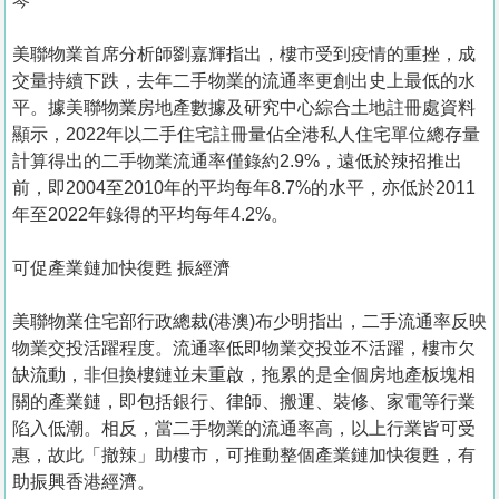
琴
美聯物業首席分析師劉嘉輝指出，樓市受到疫情的重挫，成
交量持續下跌，去年二手物業的流通率更創出史上最低的水
平。據美聯物業房地產數據及研究中心綜合土地註冊處資料
顯示，2022年以二手住宅註冊量佔全港私人住宅單位總存量
計算得出的二手物業流通率僅錄約2.9%，遠低於辣招推出
前，即2004至2010年的平均每年8.7%的水平，亦低於2011
年至2022年錄得的平均每年4.2%。
可促產業鏈加快復甦 振經濟
美聯物業住宅部行政總裁(港澳)布少明指出，二手流通率反映
物業交投活躍程度。流通率低即物業交投並不活躍，樓市欠
缺流動，非但換樓鏈並未重啟，拖累的是全個房地產板塊相
關的產業鏈，即包括銀行、律師、搬運、裝修、家電等行業
陷入低潮。相反，當二手物業的流通率高，以上行業皆可受
惠，故此「撤辣」助樓市，可推動整個產業鏈加快復甦，有
助振興香港經濟。