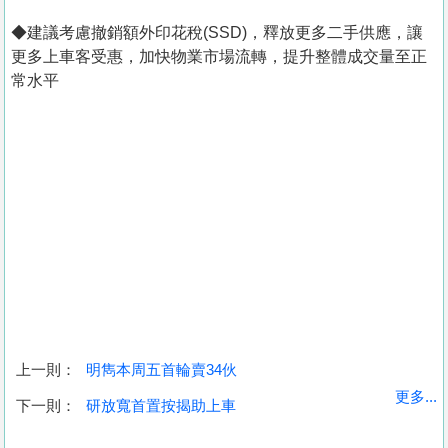
◆建議考慮撤銷額外印花稅(SSD)，釋放更多二手供應，讓
更多上車客受惠，加快物業市場流轉，提升整體成交量至正
常水平
上一則：
明雋本周五首輪賣34伙
收
更多...
下一則：
研放寬首置按揭助上車
藏