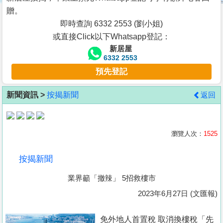
按
贈。
揭
即時查詢 6332 2553 (劉小姐)
或直接Click以下Whatsapp登記：
地
新居屋
產
6332 2553
博
預先登記
客
新聞資訊 >
按揭新聞
返回
地
產
新
瀏覽人次：
1525
聞
按揭新聞
數
業界籲「撤辣」 5招救樓市
據
公
2023年6月27日 (文匯報)
佈
免外地人首置稅 取消換樓稅「先