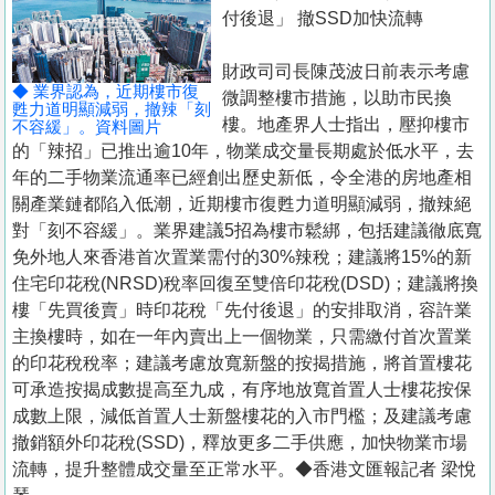
置
付後退」 撤SSD加快流轉
業
財政司司長陳茂波日前表示考慮
手
◆ 業界認為，近期樓市復
微調整樓市措施，以助市民換
冊
甦力道明顯減弱，撤辣「刻
樓。地產界人士指出，壓抑樓市
不容緩」。資料圖片
的「辣招」已推出逾10年，物業成交量長期處於低水平，去
關
年的二手物業流通率已經創出歷史新低，令全港的房地產相
於
關產業鏈都陷入低潮，近期樓市復甦力道明顯減弱，撤辣絕
我
對「刻不容緩」。業界建議5招為樓市鬆綁，包括建議徹底寬
們
免外地人來香港首次置業需付的30%辣稅；建議將15%的新
住宅印花稅(NRSD)稅率回復至雙倍印花稅(DSD)；建議將換
樓「先買後賣」時印花稅「先付後退」的安排取消，容許業
主換樓時，如在一年內賣出上一個物業，只需繳付首次置業
的印花稅稅率；建議考慮放寬新盤的按揭措施，將首置樓花
可承造按揭成數提高至九成，有序地放寬首置人士樓花按保
成數上限，減低首置人士新盤樓花的入市門檻；及建議考慮
撤銷額外印花稅(SSD)，釋放更多二手供應，加快物業市場
流轉，提升整體成交量至正常水平。◆香港文匯報記者 梁悅