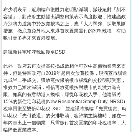
布少明表示，近期樓市復甦力道明顯減弱，撤辣絕對「刻不
容緩」，對政府主動提出調整房策表示高度歡迎，惟建議政
府別將力道集中於放寬按揭之上，應「大刀闊斧」採取果斷
措施，徹底寬免外地人來港首次置業需付的30%辣稅，有助
吸引更多專才來香港發展。
建議新住宅印花稅回復至DSD
此外，政府若再次提高按揭成數相信可對中高價物業帶來支
持，但是特區政府自2019年起兩次放寬按保，現涵蓋市場逾
九成半二手成交。獲放寬按保的樓市板塊的交投明顯受惠，
惟效力已漸次減弱，相信再放寬樓按對樓市的刺激力道有
限。如真的有意助港人換樓，應從印花稅入手，他建議將
15%的新住宅印花稅(New Residential Stamp Duty, NRSD)
稅率回復至雙倍印花稅DSD，並建議將換樓「先買後賣」時
印花稅「先付後退」的安排取消，容許業主換樓時，如在一
年內賣出上一個物業，只需繳付首次置業的印花稅稅率，大
幅降低置業成本。