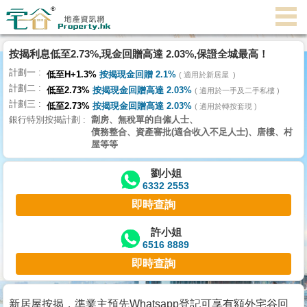
代
理
按揭利息低至2.73%,現金回贈高達 2.03%,保證全城最高！
主
計劃一
頁
低至H+1.3%
按揭現金回贈 2.1%
適用於新居屋
計劃二
低至2.73%
按揭現金回贈高達 2.03%
適用於一手及二手私樓
計劃三
搵
低至2.73%
按揭現金回贈高達 2.03%
適用於轉按套現
銀行特別按揭計劃
劏房、無稅單的自僱人士、
樓/
債務整合、資產審批(適合收入不足人士)、唐樓、村
成
屋等等
交
劉小姐
6332 2553
業
即時查詢
主
放
許小姐
6516 8889
盤
即時查詢
宅
谷
新居屋按揭，準業主預先Whatsapp登記可享有額外宅谷回