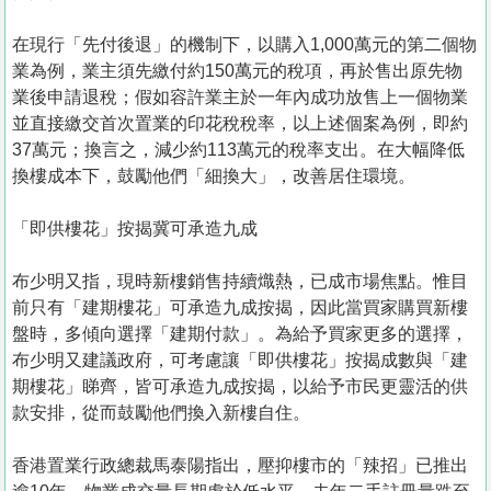
在現行「先付後退」的機制下，以購入1,000萬元的第二個物
業為例，業主須先繳付約150萬元的稅項，再於售出原先物
業後申請退稅；假如容許業主於一年內成功放售上一個物業
並直接繳交首次置業的印花稅稅率，以上述個案為例，即約
37萬元；換言之，減少約113萬元的稅率支出。在大幅降低
換樓成本下，鼓勵他們「細換大」，改善居住環境。
「即供樓花」按揭冀可承造九成
布少明又指，現時新樓銷售持續熾熱，已成市場焦點。惟目
前只有「建期樓花」可承造九成按揭，因此當買家購買新樓
盤時，多傾向選擇「建期付款」。為給予買家更多的選擇，
布少明又建議政府，可考慮讓「即供樓花」按揭成數與「建
期樓花」睇齊，皆可承造九成按揭，以給予市民更靈活的供
款安排，從而鼓勵他們換入新樓自住。
香港置業行政總裁馬泰陽指出，壓抑樓市的「辣招」已推出