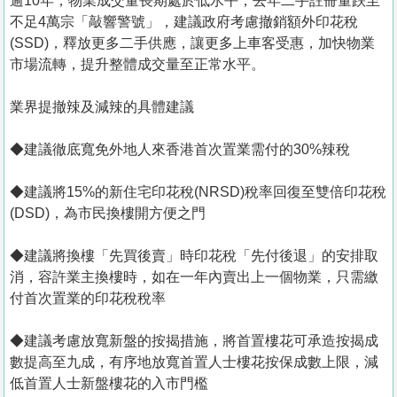
逾10年，物業成交量長期處於低水平，去年二手註冊量跌至
不足4萬宗「敲響警號」，建議政府考慮撤銷額外印花稅
(SSD)，釋放更多二手供應，讓更多上車客受惠，加快物業
市場流轉，提升整體成交量至正常水平。
業界提撤辣及減辣的具體建議
◆建議徹底寬免外地人來香港首次置業需付的30%辣稅
◆建議將15%的新住宅印花稅(NRSD)稅率回復至雙倍印花稅
(DSD)，為市民換樓開方便之門
◆建議將換樓「先買後賣」時印花稅「先付後退」的安排取
消，容許業主換樓時，如在一年內賣出上一個物業，只需繳
付首次置業的印花稅稅率
◆建議考慮放寬新盤的按揭措施，將首置樓花可承造按揭成
數提高至九成，有序地放寬首置人士樓花按保成數上限，減
低首置人士新盤樓花的入市門檻