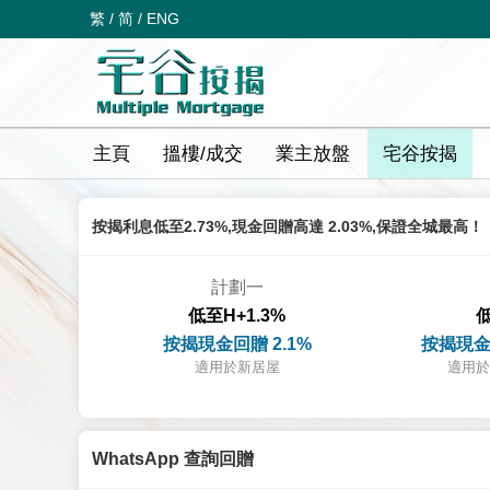
繁
/
简
/
ENG
主頁
搵樓/成交
業主放盤
宅谷按揭
按揭利息低至2.73%,現金回贈高達 2.03%,保證全城最高！
計劃一
低至H+1.3%
低
按揭現金回贈 2.1%
按揭現金
適用於新居屋
適用於
WhatsApp 查詢回贈