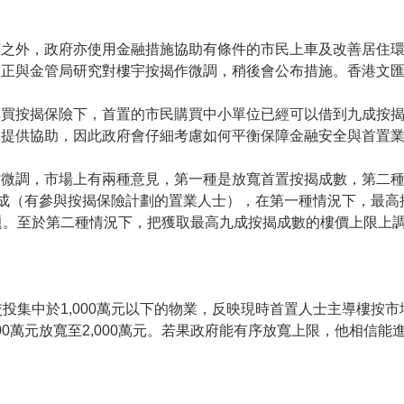
應之外，政府亦使用金融措施協助有條件的市民上車及改善居住
正與金管局研究對樓宇按揭作微調，稍後會公布措施。香港文匯
購買按揭保險下，首置的市民購買中小單位已經可以借到九成按
望提供協助，因此政府會仔細考慮如何平衡保障金融安全與首置
作微調，市場上有兩種意見，第一種是放寬首置按揭成數，第二
為九成（有參與按揭保險計劃的置業人士），在第一種情況下，最
至於第二種情況下，把獲取最高九成按揭成數的樓價上限上調，如由
投集中於1,000萬元以下的物業，反映現時首置人士主導樓按
00萬元放寬至2,000萬元。若果政府能有序放寬上限，他相信
。