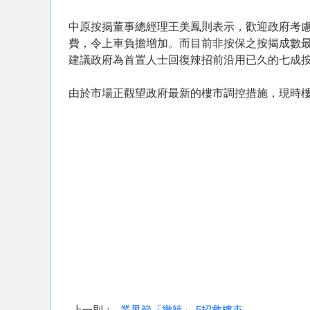
中原按揭董事總經理王美鳳則表示，歡迎政府考慮
費，令上車負擔增加。而目前非按保之按揭成數最
建議政府為首置人士回復辣招前沿用已久的七成
由於市場正觀望政府最新的樓市調控措施，現時
上一則：
業界籲「撤辣」 5招救樓市