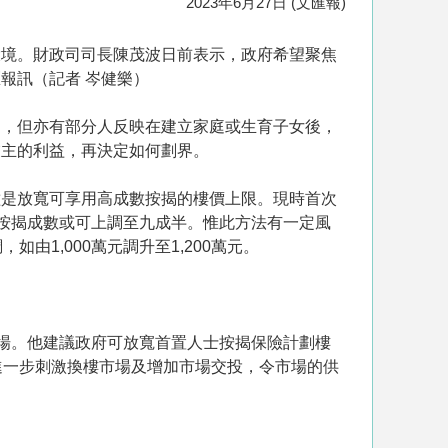
2023年6月27日 (文匯報)
環境。財政司司長陳茂波日前表示，政府希望聚焦
報訊（記者 岑健樂）
揭，但亦有部分人反映在建立家庭或生育子女後，
業主的利益，再決定如何劃界。
種是放寬可享用高成數按揭的樓價上限。現時首次
高按揭成數或可上調至九成半。惟此方法有一定風
1,000萬元調升至1,200萬元。
市場。他建議政府可放寬首置人士按揭保險計劃樓
能進一步刺激換樓市場及增加市場交投，令市場的供