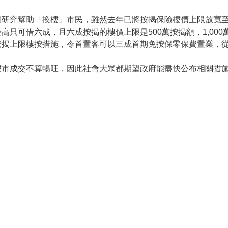
研究幫助「換樓」市民，雖然去年已將按揭保險樓價上限放寬至1
高只可借六成，且六成按揭的樓價上限是500萬按揭額，1,00
按揭上限樓按措施，令首置客可以三成首期免按保零保費置業，
樓市成交不算暢旺，因此社會大眾都期望政府能盡快公布相關措