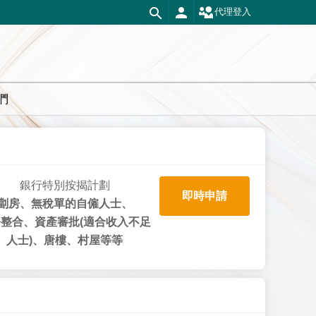
代理登入
們
銀行特別按揭計劃
即時申請
劏房、無稅單的自僱人士、
整合、資產審批(適合收入不足
人士)、唐樓、村屋等等