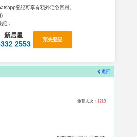
atsapp登記可享有額外宅谷回贈。
)
p登記：
新居屋
預先登記
6332 2553
返回
瀏覽人次：
1213