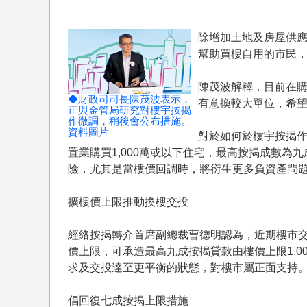
除增加土地及房屋供
幫助買樓自用的市民，
陳茂波解釋，目前在
◆財政司司長陳茂波表示，
有意換較大單位，希
正與金管局研究對樓宇按揭
作微調，稍後會公布措施。
資料圖片
對於如何於樓宇按揭
置業購買1,000萬或以下住宅，最高按揭成數
險，尤其是當樓價回調時，將衍生更多負資產問題。
擴樓價上限推動換樓交投
經絡按揭轉介首席副總裁曹德明認為，近期樓市交
價上限，可承造最高九成按揭貸款由樓價上限1,0
求及交投達至更平衡的狀態，對樓市屬正面支持
倡回復七成按揭上限措施