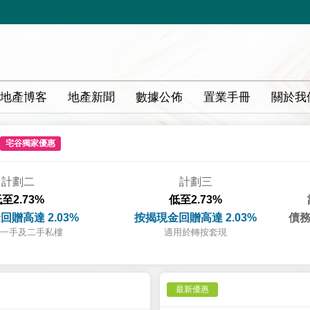
地產博客
地產新聞
數據公佈
置業手冊
關於我
宅谷獨家優惠
計劃二
計劃三
至2.73%
低至2.73%
回贈高達 2.03%
按揭現金回贈高達 2.03%
債務
一手及二手私樓
適用於轉按套現
最新優惠