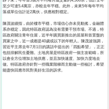
靜下來；今年首5個月平均每月成交量約4,500宗，估計全年
至少可達5.4萬宗，亦較去年平穩。此外，未來5年每年平均
落成單位估計近2萬伙，供應相對穩定。
陳茂波續指，由於樓市平穩，市場信心亦未見動搖，金融體
系亦穩定，因此特區政府認為沒有需要干預市場。不過，特
區政府關注青年住屋，近半年購買新推出的居屋和首置盤的
買家之中，近一成都是40歲或以下的年輕人。陳茂波強調，
習近平主席去年7月1日的講話中提出的「四點希望」，正正
包括排解民生憂難。土地房屋是特區政府一個主攻範疇，所
以會全方位增加土地供應，並且加快速度、加快力度地去
做。特區政府亦針對一些職業階梯而主動做一些檢討，希望
能盡快回應市民對美好生活的訴求。