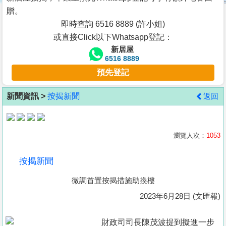
按
贈。
揭
即時查詢 6516 8889 (許小姐)
或直接Click以下Whatsapp登記：
地
新居屋
產
6516 8889
博
預先登記
客
新聞資訊 >
按揭新聞
返回
地
產
新
瀏覽人次：
1053
聞
按揭新聞
數
微調首置按揭措施助換樓
據
公
2023年6月28日 (文匯報)
佈
財政司司長陳茂波提到擬進一步