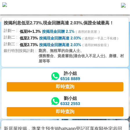
按揭利息低至2.73%,現金回贈高達 2.03%,保證全城最高！
主
計劃一
頁
低至H+1.3%
按揭現金回贈 2.1%
適用於新居屋
代
計劃二
理
低至2.73%
按揭現金回贈高達 2.03%
適用於一手及二手私樓
計劃三
搵
低至2.73%
按揭現金回贈高達 2.03%
適用於轉按套現
銀行特別按揭計劃
劏房、無稅單的自僱人士、
樓/
債務整合、資產審批(適合收入不足人士)、唐樓、村
成
屋等等
交
許小姐
6516 8889
業
即時查詢
主
放
劉小姐
6332 2553
盤
即時查詢
宅
谷
新居屋按揭，準業主預先Whatsapp登記可享有額外宅谷回