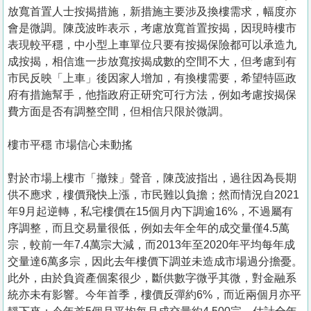
置
放寬首置人士按揭措施，新措施主要涉及換樓需求，幅度亦
業
會是微調。陳茂波昨表示，考慮放寬首置按揭，因現時樓市
表現較平穩，中小型上車單位只要有按揭保險都可以承造九
手
成按揭，相信進一步放寬按揭成數的空間不大，但考慮到有
冊
市民反映「上車」後因家人增加，有換樓需要，希望特區政
府有措施幫手，他指政府正研究可行方法，例如考慮按揭保
關
費方面是否有調整空間，但相信只限於微調。
於
我
樓市平穩 市場信心未動搖
們
對於市場上樓市「撤辣」聲音，陳茂波指出，過往因為長期
供不應求，樓價飛快上漲，市民難以負擔；然而情況自2021
年9月起逆轉，私宅樓價在15個月內下調逾16%，不過屬有
序調整，而且交易量很低，例如去年全年的成交量僅4.5萬
宗，較前一年7.4萬宗大減，而2013年至2020年平均每年成
交量達6萬多宗，因此去年樓價下調並未造成市場過分擔憂。
此外，由於負資產個案很少，斷供數字微乎其微，對金融系
統亦未有影響。今年首季，樓價反彈約6%，而近兩個月亦平