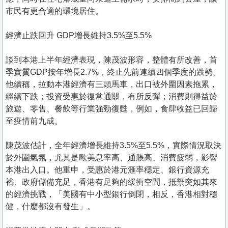
市民有更合適的環境居住。
經濟止跌回升 GDP增長維持3.5%至5.5%
談到本港上半年經濟表現，陳茂波形容，整體有所改善，首
季實質GDP按年增長2.7%，終止先前連續四個季度的跌勢。
他續稱，拉動本港經濟有三頭馬車，出口被外圍因素拖累，
繼續下跌；投資受惠於復常通關，有所反彈；消費則得益於
旅遊、零售、餐飲等行業強勁復甦，例如，食肆收益已回歸
至疫情前九成。
陳茂波估計，全年經濟增長維持3.5%至5.5%，實際情況取決
於外圍氣氛，尤其是歐美息率高、通脹高、消費疲弱，影響
本港出入口。他重申，受惠於港元滙率穩定、銀行資源充
裕、政府儲備充足，香港有足夠的緩衝空間，抵禦突如其來
的經濟挑戰，「美國有中小型銀行倒閉，相反，香港相對穩
健，什麼都沒有發生」。