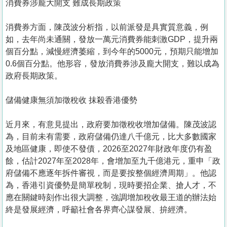
消費券涉龐大開支 難成長期政策
消費券方面，陳茂波分析指，以前派發是具實質意義，例
如，去年尚未通關，發放一萬元消費券能刺激GDP，提升兩
個百分點，減慢經濟萎縮，到今年的5000元，預期只能增加
0.6個百分點。他形容，發放消費券涉及龐大開支，難以成為
政府長期政策。
儲備健康無須加徵稅收 抹殺香港優勢
近月來，有意見提出，政府要加徵稅收增加儲備。陳茂波認
為，目前未有需要，政府儲備仍達八千億元，比大多數國家
及地區健康，即使不發債，2026至2027年財政年度仍有盈
餘，估計2027年至2028年，會增加至九千億港元，重申「政
府儲備不應逐年拆件審視，而是要按整個經濟周期」。他認
為，香港引資優勢是簡單稅制，現時要招企業、搶人才，不
應在關鍵時刻作出很大調整，強調增加稅收最王道的辦法始
終是發展經濟，呼籲社會各界齊心謀發展、拚經濟。