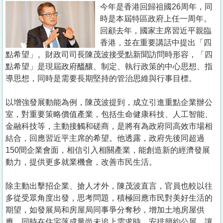
置
今年是香港回歸祖國26周年，同
時是本屆特區政府上任一周年。
業
回顧去年，國家主席習近平親臨
手
香港，並在重要講話中提出「四
冊
點希望」。財政司司長陳茂波接受點新聞訪問時形容，「四
點希望」是現屆政府醞釀、制定、執行政策的中心思想、指
關
導思想，同時是需要長期堅持的管治思維與行事目標。
於
我
以增強發展動能為例，陳茂波提到，成立引進重點企業辦公
們
室，對重要策略價值產業，包括生命健康科技、人工智能、
金融科技等，主動接觸和磋商，是將有為政府同高效市場相
結合，回應習近平主席的希望。他透露，政府先後同超過
150間企業會面，相信引入相關產業，能創造新的經濟發展
動力，提供更多就業機會，改善市民生活。
除主動出擊招企業、搶人才外，陳茂波直言，官員也較以往
多從受眾角度出發，思考問題，積極回應市民對美好生活的
期望，如發展局和房屋局同事爭分奪秒，增加土地房屋供
應，同時在住宅落成量尚未追上需求時，安排簡約公屋，讓