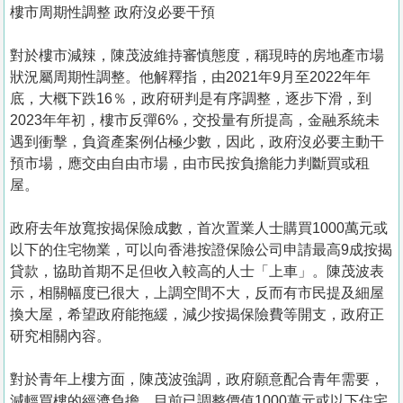
樓市周期性調整 政府沒必要干預
對於樓市減辣，陳茂波維持審慎態度，稱現時的房地產市場
狀況屬周期性調整。他解釋指，由2021年9月至2022年年
底，大概下跌16％，政府研判是有序調整，逐步下滑，到
2023年年初，樓市反彈6%，交投量有所提高，金融系統未
遇到衝擊，負資產案例佔極少數，因此，政府沒必要主動干
預市場，應交由自由市場，由市民按負擔能力判斷買或租
屋。
政府去年放寬按揭保險成數，首次置業人士購買1000萬元或
以下的住宅物業，可以向香港按證保險公司申請最高9成按揭
貸款，協助首期不足但收入較高的人士「上車」。陳茂波表
示，相關幅度已很大，上調空間不大，反而有市民提及細屋
換大屋，希望政府能拖緩，減少按揭保險費等開支，政府正
研究相關內容。
對於青年上樓方面，陳茂波強調，政府願意配合青年需要，
減輕買樓的經濟負擔，目前已調整價值1000萬元或以下住宅