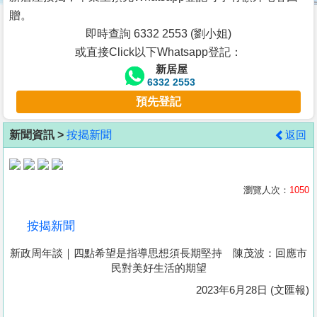
按
贈。
揭
即時查詢 6332 2553 (劉小姐)
或直接Click以下Whatsapp登記：
地
新居屋
產
6332 2553
博
預先登記
客
新聞資訊 >
按揭新聞
返回
地
產
新
瀏覽人次：
1050
聞
按揭新聞
數
新政周年談｜四點希望是指導思想須長期堅持 陳茂波：回應市
據
民對美好生活的期望
公
2023年6月28日 (文匯報)
佈