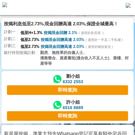
按揭利息低至2.73%,現金回贈高達 2.03%,保證全城最高！
主
計劃一
頁
低至H+1.3%
按揭現金回贈 2.1%
適用於新居屋
代
計劃二
理
低至2.73%
按揭現金回贈高達 2.03%
適用於一手及二手私樓
計劃三
搵
低至2.73%
按揭現金回贈高達 2.03%
適用於轉按套現
銀行特別按揭計劃
劏房、無稅單的自僱人士、
樓/
債務整合、資產審批(適合收入不足人士)、唐樓、村
成
屋等等
交
劉小姐
6332 2553
業
即時查詢
主
放
許小姐
6516 8889
盤
即時查詢
宅
谷
新居屋按揭，準業主預先Whatsapp登記可享有額外宅谷回