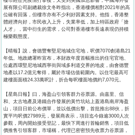
樓市經歷完疫情打擊後，又受到美國加息影響，中國海外發
展有限公司副總裁徐文冬昨指出，香港樓價相對2021年的高
位確有回落，但樓市亦有不少利好因素支持。他指，香港整
體經濟向好，市民收入上升，失業率低，加上特區政府「搶
人才」，當中衍生的需求，公司對香港樓市長遠表現仍持積
極樂觀態度。
【晴報】說，會德豐奪堅尼地城住宅地，呎價7070創港島21
年低。地政總署昨宣布，本財政年度首幅推出的住宅官地、
位處西環堅尼地城西寧街與域多利道交界的地皮，由會德豐
地產以17.2億元奪得，屬於市場估值範圍內。以住宅最高可
建樓面面積24.33萬呎計，折合每呎樓面地價約7,070元。
【星島日報】曰，海盈山引領客群力谷票源。由嘉里、信
和、太古地產及港鐵合作發展的黃竹坑站上蓋港島南岸海盈
山，項目日前公布價單，並以低價出擊，首批推出88伙，折
實平均呎價27989元，發展商表示，項目迄今錄逾3000人次
參觀，周內開始接受登記，最快下周進行首輪銷售，項目低
價推售引領客群，市場稱，代理已密密預先收票力谷票源，