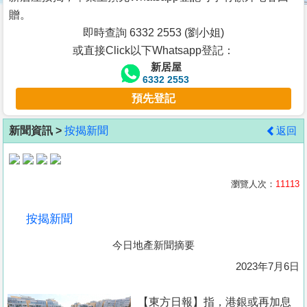
按
贈。
揭
即時查詢 6332 2553 (劉小姐)
或直接Click以下Whatsapp登記：
地
新居屋
產
6332 2553
博
預先登記
客
新聞資訊 >
按揭新聞
返回
地
產
新
瀏覽人次：
11113
聞
按揭新聞
數
今日地產新聞摘要
據
公
2023年7月6日
佈
【東方日報】指，港銀或再加息