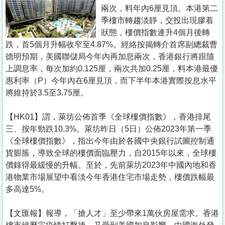
置
兩次，料年內6厘見頂。本港第二
業
季樓市轉趨淡靜，交投出現膠着
狀態，樓價指數連升4個月後轉
手
跌，首5個月升幅收窄至4.87%。經絡按揭轉介首席副總裁曹
冊
德明預期，美國聯儲局今年內再加息兩次，香港銀行將跟隨
上調息率，每次加約0.125厘，兩次共加0.25厘，料本港最優
關
惠利率（P）今年內在6厘見頂，而下半年本港實際按息水平
於
將維持於3.5至3.75厘。
我
們
【HK01】謂，萊坊公佈首季《全球樓價指數》，香港排尾
三、按年勁跌10.3%。萊坊昨日（5日）公佈2023年第一季
《全球樓價指數》，指出今年由於各國中央銀行試圖控制通
貨膨脹，導致全球的樓價面臨壓力，自2015年以來，全球樓
價錄得最緩慢的升幅。至於，先前萊坊2023年中國內地和香
港物業市場展望中看淡今年香港住宅市場走勢，樓價跌幅最
多高達5%。
【文匯報】報導，「搶人才」至少帶來1萬伙房屋需求。香港