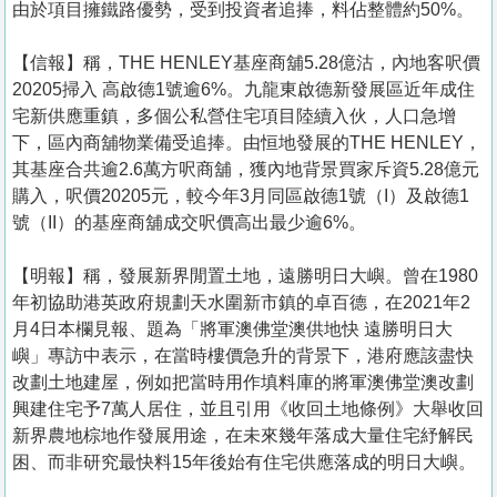
由於項目擁鐵路優勢，受到投資者追捧，料佔整體約50%。
【信報】稱，THE HENLEY基座商舖5.28億沽，內地客呎價
20205掃入 高啟德1號逾6%。九龍東啟德新發展區近年成住
宅新供應重鎮，多個公私營住宅項目陸續入伙，人口急增
下，區內商舖物業備受追捧。由恒地發展的THE HENLEY，
其基座合共逾2.6萬方呎商舖，獲內地背景買家斥資5.28億元
購入，呎價20205元，較今年3月同區啟德1號（I）及啟德1
號（II）的基座商舖成交呎價高出最少逾6%。
【明報】稱，發展新界閒置土地，遠勝明日大嶼。曾在1980
年初協助港英政府規劃天水圍新市鎮的卓百德，在2021年2
月4日本欄見報、題為「將軍澳佛堂澳供地快 遠勝明日大
嶼」專訪中表示，在當時樓價急升的背景下，港府應該盡快
改劃土地建屋，例如把當時用作填料庫的將軍澳佛堂澳改劃
興建住宅予7萬人居住，並且引用《收回土地條例》大舉收回
新界農地棕地作發展用途，在未來幾年落成大量住宅紓解民
困、而非研究最快料15年後始有住宅供應落成的明日大嶼。