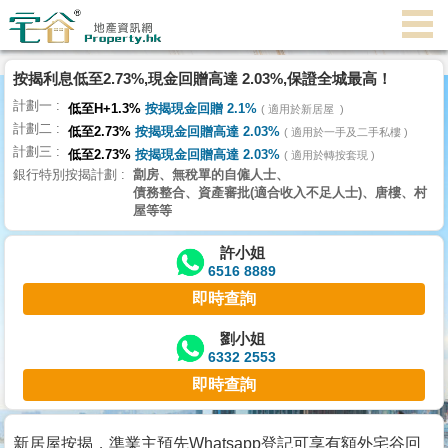
按揭利息低至2.73%,現金回贈高達 2.03%,保證全城最高！
主
計劃一
頁
低至H+1.3%
按揭現金回贈 2.1%
適用於新居屋
代
計劃二
低至2.73%
按揭現金回贈高達 2.03%
理
適用於一手及二手私樓
計劃三
搵
低至2.73%
按揭現金回贈高達 2.03%
適用於轉按套現
銀行特別按揭計劃
劏房、無稅單的自僱人士、
樓/
債務整合、資產審批(適合收入不足人士)、唐樓、村
成
屋等等
交
許小姐
6516 8889
業
即時查詢
主
放
劉小姐
6332 2553
盤
即時查詢
宅
谷
新居屋按揭，準業主預先Whatsapp登記可享有額外宅谷回