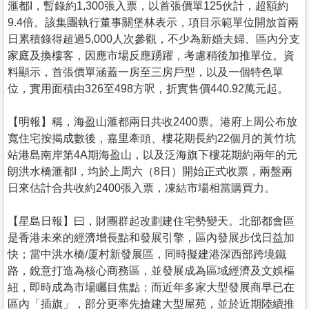
滙都I，暫錄約1,300張入票，以首張價單125伙計，超額約
9.4倍。該集團執行董事關堡林表示，項目示範單位開放首兩
日累積錄得超過5,000人次參觀，不少為新婚夫婦、區內分支
家庭及換樓客，因應市場反應踴躍，考慮稍後加推單位。資
料顯示，首張價單涵蓋一房至三房戶型，以及一個特色單
位，實用面積由326至498方呎，折實售價440.92萬元起。
【明報】稱，海盈山滙都兩日共收2400票。港府上周公布放
寬住宅按揭成數後，嘉里牽頭、樓花期長約22個月的黃竹坑
站港島南岸第4A期海盈山，以及泛海旗下樓花期約兩年的元
朗洪水橋滙都I，均於上周六（8日）開始正式收票，兩盤兩
日來估計合共收約2400張入票，凍結市場相當購買力。
【星島日報】曰，財團群起改劃建住宅勢變天。北部都會區
是香港未來的經濟增長點和發展引擎，區內發展步伐日益加
快；當中洪水橋/厦村新發展區，同時擬建港深西部跨境鐵
路，銳意打造為核心商務區，並發展成為區域經濟及文娛樞
紐，即時成為市場矚目焦點；而近年多家大型發展商早已在
區內「插旗」，部分更率先搶建大型屋苑，並於近期陸續推