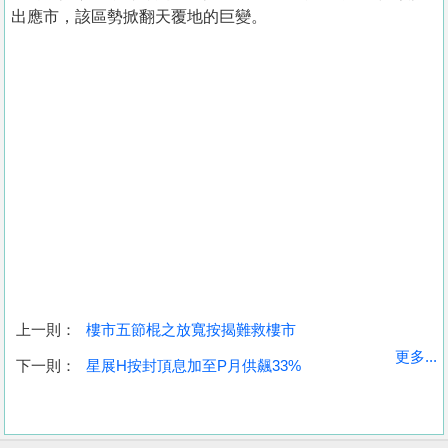
出應市，該區勢掀翻天覆地的巨變。
上一則：
樓市五節棍之放寬按揭難救樓市
收
更多...
下一則：
星展H按封頂息加至P月供飆33%
藏
樓
盤