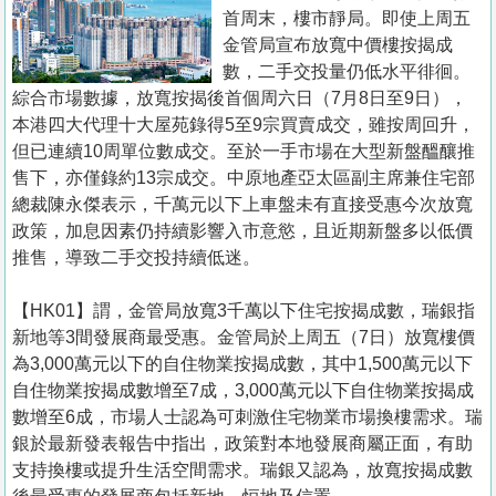
置
首周末，樓市靜局。即使上周五
業
金管局宣布放寬中價樓按揭成
數，二手交投量仍低水平徘徊。
手
綜合市場數據，放寬按揭後首個周六日（7月8日至9日），
冊
本港四大代理十大屋苑錄得5至9宗買賣成交，雖按周回升，
但已連續10周單位數成交。至於一手市場在大型新盤醞釀推
關
售下，亦僅錄約13宗成交。中原地產亞太區副主席兼住宅部
於
總裁陳永傑表示，千萬元以下上車盤未有直接受惠今次放寬
我
政策，加息因素仍持續影響入市意慾，且近期新盤多以低價
們
推售，導致二手交投持續低迷。
【HK01】謂，金管局放寬3千萬以下住宅按揭成數，瑞銀指
新地等3間發展商最受惠。金管局於上周五（7日）放寬樓價
為3,000萬元以下的自住物業按揭成數，其中1,500萬元以下
自住物業按揭成數增至7成，3,000萬元以下自住物業按揭成
數增至6成，市場人士認為可刺激住宅物業市場換樓需求。瑞
銀於最新發表報告中指出，政策對本地發展商屬正面，有助
支持換樓或提升生活空間需求。瑞銀又認為，放寬按揭成數