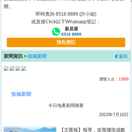
按
贈。
揭
即時查詢 6516 8889 (許小姐)
或直接Click以下Whatsapp登記：
地
新居屋
產
6516 8889
博
預先登記
客
新聞資訊 >
按揭新聞
返回
地
產
新
瀏覽人次：
12806
聞
按揭新聞
數
今日地產新聞摘要
據
公
2023年7月10日
佈
【文匯報】報導，放寬樓按成數