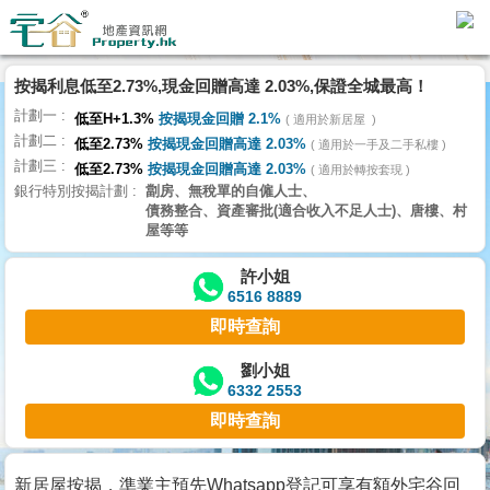
按揭利息低至2.73%,現金回贈高達 2.03%,保證全城最高！
主
計劃一
頁
低至H+1.3%
按揭現金回贈 2.1%
適用於新居屋
代
計劃二
低至2.73%
按揭現金回贈高達 2.03%
理
適用於一手及二手私樓
計劃三
搵
低至2.73%
按揭現金回贈高達 2.03%
適用於轉按套現
銀行特別按揭計劃
劏房、無稅單的自僱人士、
樓/
債務整合、資產審批(適合收入不足人士)、唐樓、村
成
屋等等
交
許小姐
6516 8889
業
即時查詢
主
放
劉小姐
6332 2553
盤
即時查詢
宅
谷
新居屋按揭，準業主預先Whatsapp登記可享有額外宅谷回