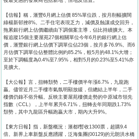
後最受惠的發展商包括新地﹑恒地及信置。
【信報】稱，滙豐6月網上估價 85%單位跌，按月削幅擴闊
綠楊新邨挫8%。二手住宅表現乏力，減價及蝕讓成交回升，
拖累銀行網上估價繼續由下調個案主導，佔比持續擴大。本
報追蹤15個主要屋苑27個相關單位今年6月的銀行網上估
價，滙豐銀行網上估價下調單位佔23個，按月多76.9%。而6
月估價下調單位佔整體比例約85.2%，較5月的48.1%大增；
至於下調幅度為0.4%至7.95%，相對5月的0.23%至5.41%亦
見擴大。
【大公報】言， 扭轉頹勢，二手樓價半年漲6.7%，九龍跑
贏。儘管近月二手樓市氣氛明顯放緩，但總結上半年，二手
樓價仍錄不俗升幅。反映主要屋苑樓價走勢的中原城市領先
指數（CCL），上半年累升6.71%，扭轉去年同期跌1.73%
頹勢，其中九龍區升幅跑贏大市，期內大升9%。
【東方日報】指，新盤概況：滙都I暫收1300票，超購9.4
倍。新界上車新盤反應踴躍，泛海集團(00129)的元朗洪水橋