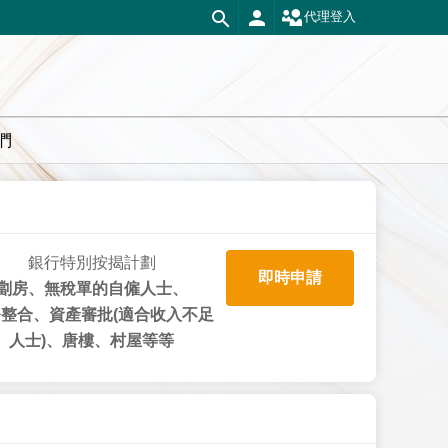
代理登入
們
銀行特別按揭計劃
即時申請
劏房、無稅單的自僱人士、
整合、資產審批(適合收入不足
人士)、唐樓、村屋等等