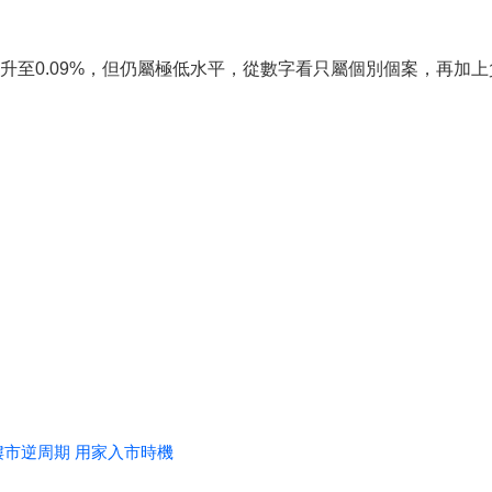
，升至0.09%，但仍屬極低水平，從數字看只屬個別個案，再加
樓市逆周期 用家入市時機