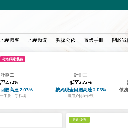
地產博客
地產新聞
數據公佈
置業手冊
關於我
宅谷獨家優惠
計劃二
計劃三
至2.73%
低至2.73%
回贈高達 2.03%
按揭現金回贈高達 2.03%
債務
一手及二手私樓
適用於轉按套現
最新優惠