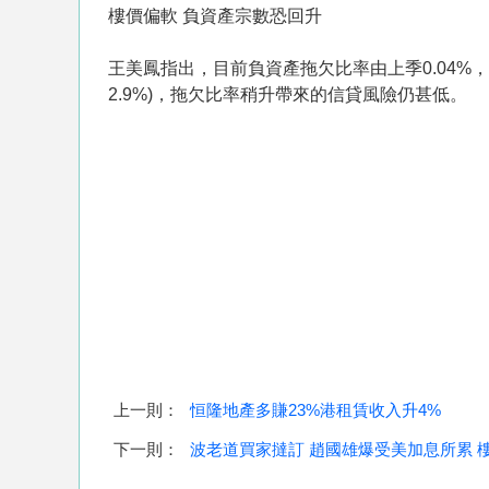
樓價偏軟 負資產宗數恐回升
王美鳳指出，目前負資產拖欠比率由上季0.04%
2.9%)，拖欠比率稍升帶來的信貸風險仍甚低。
上一則：
恒隆地產多賺23%港租賃收入升4%
下一則：
波老道買家撻訂 趙國雄爆受美加息所累 