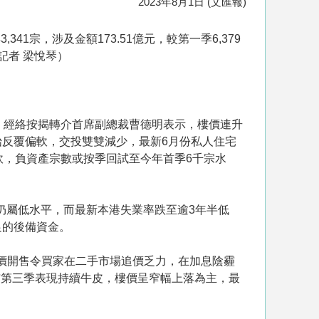
2023年8月1日 (文匯報)
宗，涉及金額173.51億元，較第一季6,379
（記者 梁悅琴）
兩季。經絡按揭轉介首席副總裁曹德明表示，樓價連升
反覆偏軟，交投雙雙減少，最新6月份私人住宅
軟，負資產宗數或按季回試至今年首季6千宗水
但仍屬低水平，而最新本港失業率跌至逾3年半低
足的後備資金。
價開售令買家在二手市場追價乏力，在加息陰霾
巿第三季表現持續牛皮，樓價呈窄幅上落為主，最