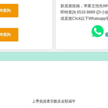
新居屋按揭，準業主預先Wh
時查詢
即時查詢 6516 8889 (許小姐
或直接Click以下Whatsap
時查詢
上季負資產宗數及金額減半