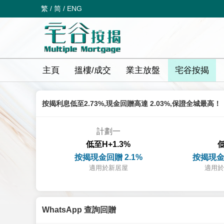
繁
/
简
/
ENG
主頁
搵樓/成交
業主放盤
宅谷按揭
按揭利息低至2.73%,現金回贈高達 2.03%,保證全城最高！
計劃一
低至H+1.3%
低
按揭現金回贈 2.1%
按揭現金
適用於新居屋
適用於
WhatsApp 查詢回贈