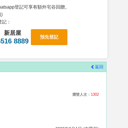
atsapp登記可享有額外宅谷回贈。
)
p登記：
新居屋
預先登記
6516 8889
返回
瀏覽人次：
1302