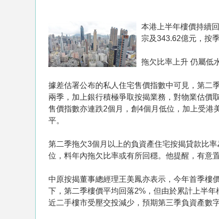
本港上半年樓價持續回升
宗及343.62億元，
拖欠比率上升 仍屬低
據差估署公布的私人住宅售價指數中可見，第二季私
兩季，加上銀行積極爭取按揭業務，對物業估價
售價指數亦連跌2個月，創4個月低位，加上受港
平。
第二季拖欠3個月以上的負資產住宅按揭貸款比率
位，料年內拖欠比率或有所回穩。他提醒，有意
中原按揭董事總經理王美鳳亦表示，今年首季樓
下，第二季樓價平均回落2%，但由於累計上半年
近二手樓市受壓交投減少，預期第三季負資產數