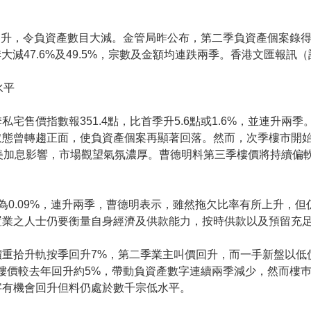
，令負資產數目大減。金管局昨公布，第二季負資產個案錄得3,341
按季大減47.6%及49.5%，宗數及金額均連跌兩季。香港文匯報訊
水平
宅售價指數報351.4點，比首季升5.6點或1.6%，並連升
取態曾轉趨正面，使負資產個案再顯著回落。然而，次季樓市開始
美加息影響，市場觀望氣氛濃厚。曹德明料第三季樓價將持續偏
為0.09%，連升兩季，曹德明表示，雖然拖欠比率有所上升，
置業之人士仍要衡量自身經濟及供款能力，按時供款以及預留充
價重拾升軌按季回升7%，第二季業主叫價回升，而一手新盤以低
樓價較去年回升約5%，帶動負資產數字連續兩季減少，然而樓
字有機會回升但料仍處於數千宗低水平。