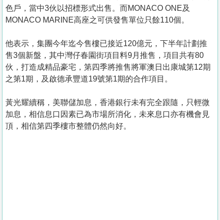
色戶，當中3伙以招標形式出售。而MONACO ONE及
MONACO MARINE高座之可供發售單位只餘110個。
他表示，集團今年迄今售樓已接近120億元，下半年計劃推
售3個新盤，其中灣仔春園街項目料9月推售，項目共有80
伙，打造成精品豪宅，第四季將推售將軍澳日出康城第12期
之第1期，及啟德承豐道19號第1期的合作項目。
黃光耀續稱，美聯儲加息，香港銀行未有完全跟隨，只輕微
加息，相信息口因素已為市場所消化，未來息口亦有機會見
頂，相信第四季樓市整體仍然向好。