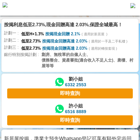
按揭利息低至2.73%,現金回贈高達 2.03%,保證全城最高！
主
計劃一
頁
低至H+1.3%
按揭現金回贈 2.1%
適用於新居屋
代
計劃二
理
低至2.73%
按揭現金回贈高達 2.03%
適用於一手及二手私樓
計劃三
搵
低至2.73%
按揭現金回贈高達 2.03%
適用於轉按套現
銀行特別按揭計劃
劏房、無稅單的自僱人士、
樓/
債務整合、資產審批(適合收入不足人士)、唐樓、村
成
屋等等
交
劉小姐
6332 2553
業
即時查詢
主
放
許小姐
6516 8889
盤
即時查詢
宅
谷
新居屋按揭，準業主預先Whatsapp登記可享有額外宅谷回