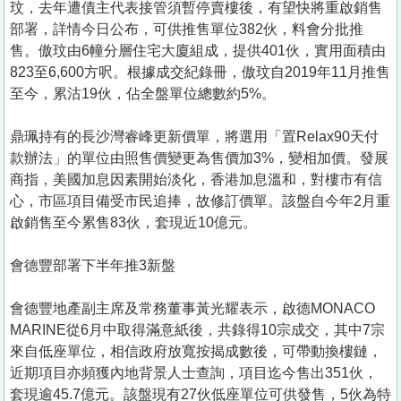
玟，去年遭債主代表接管須暫停賣樓後，有望快將重啟銷售
部署，詳情今日公布，可供推售單位382伙，料會分批推
售。傲玟由6幢分層住宅大廈組成，提供401伙，實用面積由
823至6,600方呎。根據成交紀錄冊，傲玟自2019年11月推售
至今，累沽19伙，佔全盤單位總數約5%。
鼎珮持有的長沙灣睿峰更新價單，將選用「置Relax90天付
款辦法」的單位由照售價變更為售價加3%，變相加價。發展
商指，美國加息因素開始淡化，香港加息溫和，對樓市有信
心，市區項目備受市民追捧，故修訂價單。該盤自今年2月重
啟銷售至今累售83伙，套現近10億元。
會德豐部署下半年推3新盤
會德豐地產副主席及常務董事黃光耀表示，啟德MONACO
MARINE從6月中取得滿意紙後，共錄得10宗成交，其中7宗
來自低座單位，相信政府放寬按揭成數後，可帶動換樓鏈，
近期項目亦頻獲內地背景人士查詢，項目迄今售出351伙，
套現逾45.7億元。該盤現有27伙低座單位可供發售，5伙為特