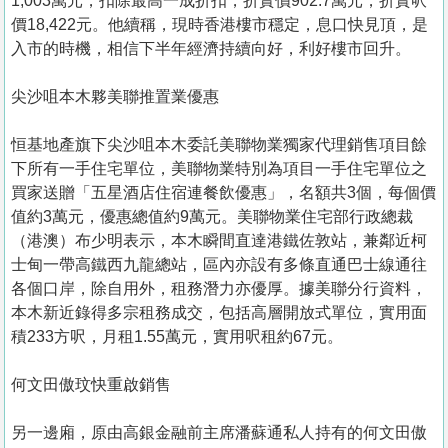
1,003萬元，扣除最高一成折扣，折實價902.7萬元，折實呎
價18,422元。他續稱，現時香港樓市穩定，息口快見頂，是
入市的時機，相信下半年經濟持續向好，利好樓市回升。
尖沙咀本木夥美聯推置業優惠
恒基地產旗下尖沙咀本木委託美聯物業獨家代理銷售項目餘
下所有一手住宅單位，美聯物業特別為項目一手住宅單位之
買家送贈「五星酒店住宿連餐飲優惠」，名額共3個，每個價
值約3萬元，優惠總值約9萬元。美聯物業住宅部行政總裁
（港澳）布少明表示，本木瞬間直達港鐵佐敦站，兼鄰近柯
士甸一帶高鐵西九龍總站，區內亦設有多條直通巴士線通往
各個口岸，除自用外，租務潛力亦優厚。據美聯分行資料，
本木新近錄得多宗租務成交，包括高層開放式單位，實用面
積233方呎，月租1.55萬元，實用呎租約67元。
何文田傲玟快重啟銷售
另一邊廂，原由高銀金融前主席潘蘇通私人持有的何文田傲