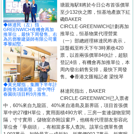
置
塘親海駅Ⅱ將於今日公布首張價單
業
至少132伙之際，恒基地產旗下紅
磡BAKER
手
◆林達民（左）指，
CIRCLE·GREENWICH計劃再加
冊
GREENWICH有機會再加
推單位，恒基物業代理營業
推單位，最快下周發售。右
為呂鄧黎建築師有限公司董
（一）部總經理林達民昨表示，
關
事黎紹堅。
該盤截至昨天下午3時累收420
於
票，以首兩張價單84伙計，超額
我
登記4倍，有機會再加推單位，本
們
周內發出銷售安排，最快下周發
售。◆香港文匯報記者 梁悅琴
◆黃光耀指，集團下半年計
劃推售3個新盤，當中灣仔
林達民指出，BAKER
春園街項目料9月推售。
CIRCLE·GREENWICH已入票者
中，60%來自九龍區、40%來自港島及新界區，項目首張價
單中的27樓H單位，實用面積490方呎，三房一套連儲物室間
隔，寸寸實用，儲物室亦附設窗戶，他稱有代理朋友形容此
單位會「爭崩頭」，有相當多客人查詢。該單位價單售價