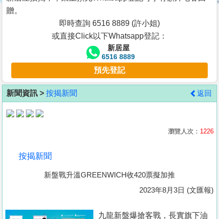
按
贈。
揭
即時查詢 6516 8889 (許小姐)
或直接Click以下Whatsapp登記：
地
新居屋
產
6516 8889
博
預先登記
客
新聞資訊 >
按揭新聞
返回
地
產
新
瀏覽人次：
1226
聞
按揭新聞
數
新盤戰升溫GREENWICH收420票擬加推
據
公
2023年8月3日 (文匯報)
佈
九龍新盤爆搶客戰，長實旗下油