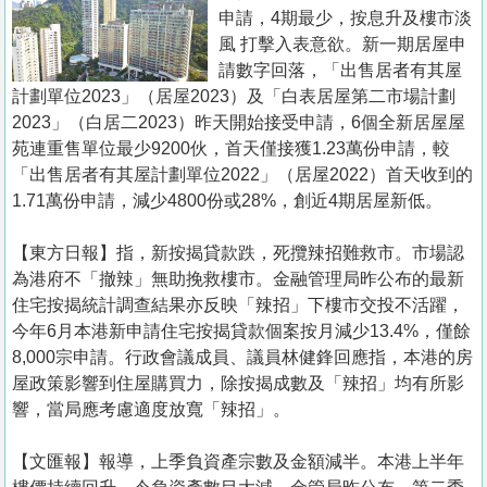
置
申請，4期最少，按息升及樓市淡
業
風 打擊入表意欲。新一期居屋申
請數字回落，「出售居者有其屋
手
計劃單位2023」（居屋2023）及「白表居屋第二市場計劃
冊
2023」（白居二2023）昨天開始接受申請，6個全新居屋屋
苑連重售單位最少9200伙，首天僅接獲1.23萬份申請，較
關
「出售居者有其屋計劃單位2022」（居屋2022）首天收到的
於
1.71萬份申請，減少4800份或28%，創近4期居屋新低。
我
們
【東方日報】指，新按揭貸款跌，死攬辣招難救市。市場認
為港府不「撤辣」無助挽救樓市。金融管理局昨公布的最新
住宅按揭統計調查結果亦反映「辣招」下樓市交投不活躍，
今年6月本港新申請住宅按揭貸款個案按月減少13.4%，僅餘
8,000宗申請。行政會議成員、議員林健鋒回應指，本港的房
屋政策影響到住屋購買力，除按揭成數及「辣招」均有所影
響，當局應考慮適度放寬「辣招」。
【文匯報】報導，上季負資產宗數及金額減半。本港上半年