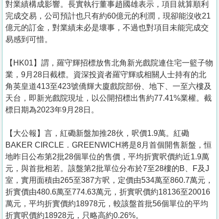
對業績構成影響。長實執行董事趙國雄表示，項目就算順利
完成交易，公司預計也只有約60億元的利潤，現卻能沒收21
億元的訂金，對業績未必是壞事，不過也對項目未能完成交
易感到可惜。
【HK01】謂，羅守輝招標放售北角新光戲院連住宅一籃子物
業，9月28日截標。資深投資者羅守輝或相關人士持有的北
角英皇道413至423號僑輝大廈戲院部份、地下、一至六樓及
天台，即新光戲院現址，以公開招標出售約77.41%業權。截
標日期為2023年9月28日。
【大公報】言， 紅磡新盤加推28伙，呎價1.9萬。紅磡
BAKER CIRCLE．GREENWICH將是8月首個開售新盤，恒
地昨日公布第2批28個單位的售價，平均折實呎價約近1.9萬
元，與首批相若。該盤第2批單位分布於7至28樓的B、F及J
室，實用面積由265至387方呎，定價由534萬至860.7萬元，
折實價由480.6萬至774.63萬元，折實呎價約18136至20016
萬元，平均折實價約18978元，較該盤首批56個單位的平均
折實呎價約18928元，只略高約0.26%。