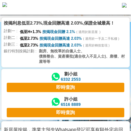
按揭利息低至2.73%,現金回贈高達 2.03%,保證全城最高！
主
計劃一
頁
低至H+1.3%
按揭現金回贈 2.1%
適用於新居屋
代
計劃二
理
低至2.73%
按揭現金回贈高達 2.03%
適用於一手及二手私樓
計劃三
搵
低至2.73%
按揭現金回贈高達 2.03%
適用於轉按套現
銀行特別按揭計劃
劏房、無稅單的自僱人士、
樓/
債務整合、資產審批(適合收入不足人士)、唐樓、村
成
屋等等
交
劉小姐
6332 2553
業
即時查詢
主
放
許小姐
6516 8889
盤
即時查詢
宅
谷
新居屋按揭，準業主預先Whatsapp登記可享有額外宅谷回