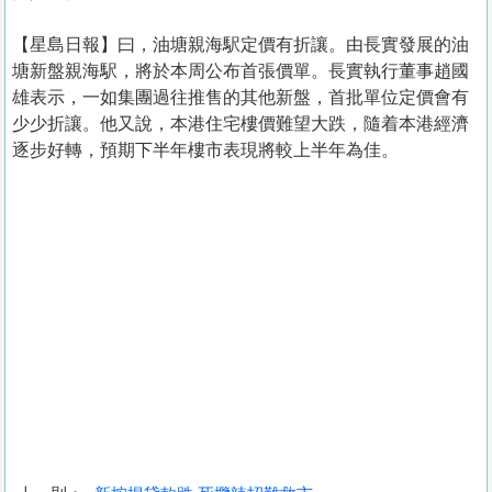
【星島日報】曰，油塘親海駅定價有折讓。由長實發展的油
塘新盤親海駅，將於本周公布首張價單。長實執行董事趙國
雄表示，一如集團過往推售的其他新盤，首批單位定價會有
少少折讓。他又說，本港住宅樓價難望大跌，隨着本港經濟
逐步好轉，預期下半年樓市表現將較上半年為佳。