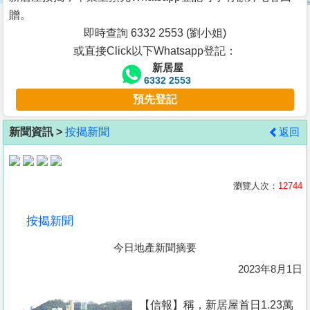
按
贈。
揭
即時查詢 6332 2553 (劉小姐)
或直接Click以下Whatsapp登記：
地
新居屋
產
6332 2553
博
預先登記
客
新聞資訊 >
按揭新聞
返回
地
產
新
瀏覽人次：
12744
聞
按揭新聞
數
今日地產新聞摘要
據
公
2023年8月1日
佈
【信報】稱，新居屋首日1.23萬