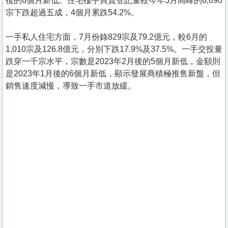
後的6個月新低。住宅樓宇買賣登記量較今年3月高峰的6,690
宗下跌超過五成，4個月累跌54.2%。
一手私人住宅方面，7月份錄829宗及79.2億元，較6月的
1,010宗及126.8億元，分別下跌17.9%及37.5%。一手交投量
跌穿一千宗水平，宗數是2023年2月後的5個月新低，金額則
是2023年1月後的6個月新低，顯示發展商積極推售新盤，但
銷售速度減慢，導致一手市道放緩。