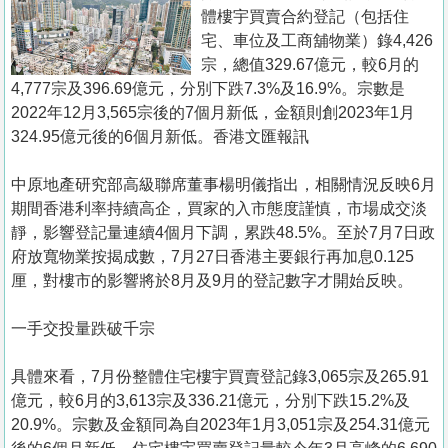
置
體樓宇買賣合約登記（包括住
業
宅、車位及工商舖物業）錄4,426
宗，總值329.67億元，較6月的
手
4,777宗及396.69億元，分別下跌7.3%及16.9%。宗數是
冊
2022年12月3,565宗後的7個月新低，金額則創2023年1月
324.95億元後的6個月新低。香港文匯報訊
關
於
中原地產研究部高級聯席董事楊明儀指出，相關情況反映6月
我
期間香港利率持續高企，買家的入市態度謹慎，市場成交淡
們
靜，影響登記量連續4個月下調，累跌48.5%。至於7月7日政
府放寬物業按揭成數，7月27日香港主要銀行再加息0.125
厘，對樓市的影響將於8月及9月的登記數字才開始反映。
一手交投量跌破千宗
具體來看，7月份整體住宅樓宇買賣登記錄3,065宗及265.91
億元，較6月的3,613宗及336.21億元，分別下跌15.2%及
20.9%。宗數及金額同為自2023年1月3,051宗及254.31億元