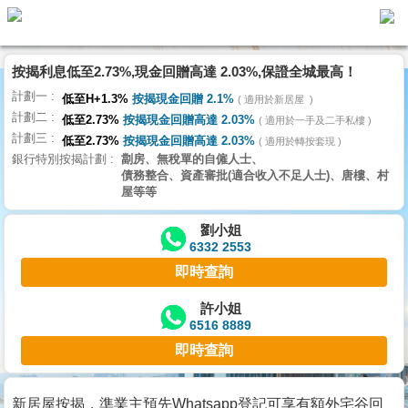
按揭利息低至2.73%,現金回贈高達 2.03%,保證全城最高！
主
計劃一
頁
低至H+1.3%
按揭現金回贈 2.1%
適用於新居屋
代
計劃二
理
低至2.73%
按揭現金回贈高達 2.03%
適用於一手及二手私樓
計劃三
搵
低至2.73%
按揭現金回贈高達 2.03%
適用於轉按套現
銀行特別按揭計劃
劏房、無稅單的自僱人士、
樓/
債務整合、資產審批(適合收入不足人士)、唐樓、村
成
屋等等
交
劉小姐
6332 2553
業
即時查詢
主
放
許小姐
6516 8889
盤
即時查詢
宅
谷
新居屋按揭，準業主預先Whatsapp登記可享有額外宅谷回