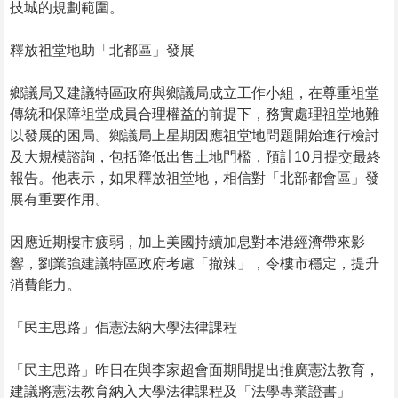
技城的規劃範圍。
釋放祖堂地助「北都區」發展
鄉議局又建議特區政府與鄉議局成立工作小組，在尊重祖堂
傳統和保障祖堂成員合理權益的前提下，務實處理祖堂地難
以發展的困局。鄉議局上星期因應祖堂地問題開始進行檢討
及大規模諮詢，包括降低出售土地門檻，預計10月提交最終
報告。他表示，如果釋放祖堂地，相信對「北部都會區」發
展有重要作用。
因應近期樓市疲弱，加上美國持續加息對本港經濟帶來影
響，劉業強建議特區政府考慮「撤辣」，令樓市穩定，提升
消費能力。
「民主思路」倡憲法納大學法律課程
「民主思路」昨日在與李家超會面期間提出推廣憲法教育，
建議將憲法教育納入大學法律課程及「法學專業證書」