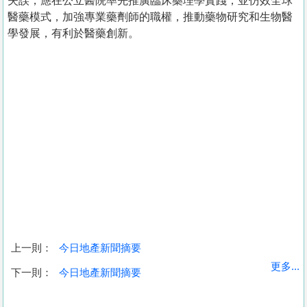
失誤，應在公立醫院率先推廣臨床藥理學實踐，並仿效全球
醫藥模式，加強專業藥劑師的職權，推動藥物研究和生物醫
學發展，有利於醫藥創新。
上一則：
今日地產新聞摘要
收
更多...
下一則：
今日地產新聞摘要
藏
樓