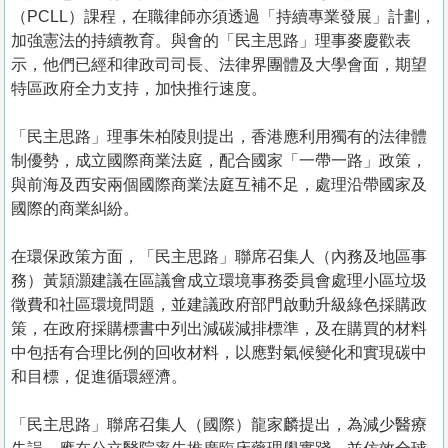
（PCLL）課程，在職律師亦須透過「持續專業發展」計劃，
加強憲法的持續教育。與會的「民主思路」理事麥慶歡表
示，他們已經和律政司司長、法律界團體及大學會面，期望
特區政府全力支持，加快推行速度。
「民主思路」理事朱柏陵則提出，香港應利用獨有的法律體
制優勢，成立國際商業法庭，配合國家「一帶一路」政策，
與前海及西安兩個國際商業法庭互補不足，處理沿帶國家及
國際的商業糾紛。
在環保政策方面，「民主思路」聯席召集人（內務及地區事
務）黃頴灝建議在區議會成立環境事務委員會處理小區垃圾
徵費和社區環境問題，並建議政府部門啟動升級綠色採購政
策，在政府採購標書中列出減碳減排標準，及在購買的材料
中包括有合理比例的回收材料，以應對氣候變化和實現碳中
和目標，促進循環經濟。
「民主思路」聯席召集人（國際）龍家麟提出，為減少醫療