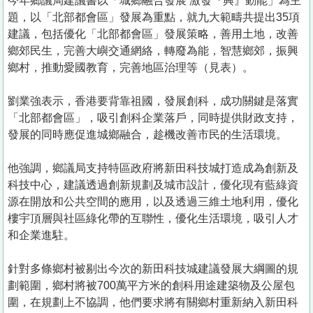
今年鄉議局建議書以「城鄉融合發展 激發『興』動能」為主
題，以「北部都會區」發展為重點，就九大範疇共提出35項
建議，包括優化「北部都會區」發展策略，善用土地，改善
鄉郊民生，完善大嶼交通網絡，轉廢為能，智慧鄉郊，振興
鄉村，推動愛國教育，完善地區治理等（見表）。
劉業強表示，香港要背靠祖國，發展創科，成功關鍵是落實
「北部都會區」，吸引創科企業落戶，同時提供財政支持，
發展的同時應促進城鄉融合，趁機改善市民的生活環境。
他強調，鄉議局支持特區政府將新田科技城打造成為創新及
科技中心，建議透過創新規劃及城市設計，優化現有藍綠資
源在開放和公共空間的應用，以及透過三維土地利用，優化
樓宇頂層與社區綠化帶的互聯性，優化生活環境，吸引人才
和企業進駐。
針對多條鄉村被剔出今次的新田科技城建議發展大綱圖的規
劃範圍，鄉村將被700萬平方米的創科用途建築物及公屋包
圍，在規劃上不協調，他們要求將有關鄉村重新納入新田科