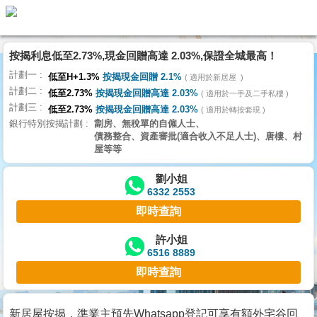
按揭利息低至2.73%,現金回贈高達 2.03%,保證全城最高！
主
計劃一
頁
低至H+1.3%
按揭現金回贈 2.1%
適用於新居屋
代
計劃二
理
低至2.73%
按揭現金回贈高達 2.03%
適用於一手及二手私樓
計劃三
搵
低至2.73%
按揭現金回贈高達 2.03%
適用於轉按套現
銀行特別按揭計劃
劏房、無稅單的自僱人士、
樓/
債務整合、資產審批(適合收入不足人士)、唐樓、村
成
屋等等
交
劉小姐
6332 2553
業
即時查詢
主
放
許小姐
6516 8889
盤
即時查詢
宅
谷
新居屋按揭，準業主預先Whatsapp登記可享有額外宅谷回