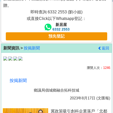
按
贈。
揭
即時查詢 6332 2553 (劉小姐)
或直接Click以下Whatsapp登記：
地
新居屋
產
6332 2553
博
預先登記
客
新聞資訊 >
按揭新聞
返回
地
產
新
瀏覽人次：
1246
聞
按揭新聞
數
鄉議局倡城鄉融合拓科技城
據
公
2023年8月17日 (文匯報)
佈
冀政策吸引創科企業落戶「北都