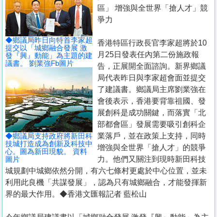
置
區」 增強與全世界「搶人才」競
業
爭力
手
◆鄉議局昨日向特首李家超
香港特區行政長官李家超將於10
冊
提交以「城鄉融合發展 激
月25日發表任內第二份施政報
發『興』動能」為主題的建
議書。 劉業強Fb圖片
告，正展開全面諮詢。新界鄉議
關
局代表昨日與李家超會面並提交
於
了建議書。鄉議局主席劉業強在
我
會後表示，香港要背靠祖國、發
們
展創科是成功關鍵，而落實「北
部都會區」發展需要吸引創科企
◆鄉議局支持政府將新田科
業落戶，並在政策上支持，同時
技城打造成為創新及科技中
增強與全世界「搶人才」的競爭
心。圖為新田現貌。 資料
圖片
力。他們又關注到現時新田科技
城規劃中城鄉依然分開，有六七條村更處於中心位置，並未
利用此良機「共謀發展」，認為只有城鄉融合，才能發揮新
界的最大作用。◆香港文匯報記者 藍松山