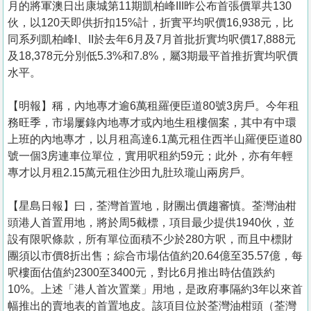
月的將軍澳日出康城第11期凱柏峰III昨公布首張價單共130
伙，以120天即供折扣15%計，折實平均呎價16,938元，比
同系列凱柏峰I、II於去年6月及7月首批折實均呎價17,888元
及18,378元分別低5.3%和7.8%，屬3期最平首推折實均呎價
水平。
【明報】稱，內地專才逾6萬租羅便臣道80號3房戶。今年租
務旺季，市場屢錄內地專才或內地生租樓個案，其中有中環
上班的內地專才，以月租高達6.1萬元租住西半山羅便臣道80
號一個3房連車位單位，實用呎租約59元；此外，亦有年輕
專才以月租2.15萬元租住沙田九肚玖瓏山兩房戶。
【星島日報】曰，荃灣首置地，財團出價趨審慎。荃灣油柑
頭港人首置用地，將於周5截標，項目最少提供1940伙，並
設有限呎條款，所有單位面積不少於280方呎，而且中標財
團須以市價8折出售；綜合市場估值約20.64億至35.57億，每
呎樓面估值約2300至3400元，對比6月推出時估值跌約
10%。上述「港人首次置業」用地，是政府事隔約3年以來首
幅推出的賣地表的首置地皮。該項目位於荃灣油柑頭（荃灣