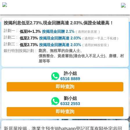
按揭利息低至2.73%,現金回贈高達 2.03%,保證全城最高！
主
計劃一
頁
低至H+1.3%
按揭現金回贈 2.1%
適用於新居屋
代
計劃二
理
低至2.73%
按揭現金回贈高達 2.03%
適用於一手及二手私樓
計劃三
搵
低至2.73%
按揭現金回贈高達 2.03%
適用於轉按套現
銀行特別按揭計劃
劏房、無稅單的自僱人士、
樓/
債務整合、資產審批(適合收入不足人士)、唐樓、村
成
屋等等
交
許小姐
6516 8889
業
即時查詢
主
放
劉小姐
6332 2553
盤
即時查詢
宅
谷
新居屋按揭，準業主預先Whatsapp登記可享有額外宅谷回