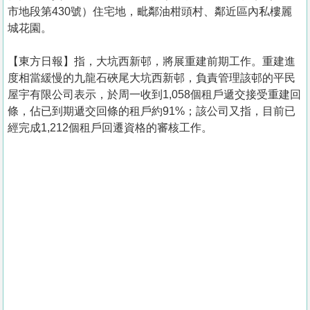
市地段第430號）住宅地，毗鄰油柑頭村、鄰近區內私樓麗
城花園。
【東方日報】指，大坑西新邨，將展重建前期工作。重建進
度相當緩慢的九龍石硤尾大坑西新邨，負責管理該邨的平民
屋宇有限公司表示，於周一收到1,058個租戶遞交接受重建回
條，佔已到期遞交回條的租戶約91%；該公司又指，目前已
經完成1,212個租戶回遷資格的審核工作。