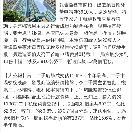
置
報告撤樓市辣招，建造業首輪外
業
勞申請涉3910人，遠遜配額。特
首李家超正就施政報告舉行諮
手
詢，身兼鄉議局主席及行會成員的劉業強指，現時樓市疲
冊
弱，要考慮「辣招」是否已失去意義，相信是「撤辣」好時
機。另一行會成員林健鋒則稱，本港仍須輸入約20萬人才，
關
建議豁免專才買家印花稅及提供按揭優惠，吸引他們落地生
於
根。另建造業輸入勞工首輪申請凌晨0時截止，局方最少接到
我
11份申請，涉及3,910名勞工，暫遠低於1.2萬個配額。
們
【大公報】言， 二手虧蝕成交佔15.6%，半年最高。二手市
場交投淡靜，發展商陸續劈價推盤，令二手業主更被動，拖
累二手私樓轉手獲利比率持續向下，平均賺幅處於低位徘
徊。利嘉閣綜合土地註冊處資料，上月已知上手購入價的
1196宗二手私樓買賣登記中，賬面獲利個案共992宗，佔比
82.9%，較前月的83.6%，跌0.7個百分點，連跌兩個月，為
近6個月低位。賬面錄得虧損的有187宗，佔比15.6%，為近
半年新高。