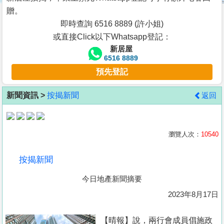
按
贈。
揭
即時查詢 6516 8889 (許小姐)
或直接Click以下Whatsapp登記：
地
新居屋
產
6516 8889
博
預先登記
客
新聞資訊 >
按揭新聞
返回
地
產
新
瀏覽人次：
10540
聞
按揭新聞
數
今日地產新聞摘要
據
公
2023年8月17日
佈
【晴報】說，兩行會成員倡施政