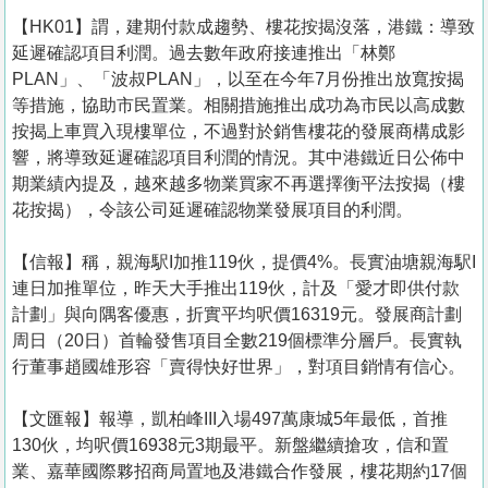
【HK01】謂，建期付款成趨勢、樓花按揭沒落，港鐵：導致
延遲確認項目利潤。過去數年政府接連推出「林鄭
PLAN」、「波叔PLAN」，以至在今年7月份推出放寬按揭
等措施，協助市民置業。相關措施推出成功為市民以高成數
按揭上車買入現樓單位，不過對於銷售樓花的發展商構成影
響，將導致延遲確認項目利潤的情況。其中港鐵近日公佈中
期業績內提及，越來越多物業買家不再選擇衡平法按揭（樓
花按揭），令該公司延遲確認物業發展項目的利潤。
【信報】稱，親海駅I加推119伙，提價4%。長實油塘親海駅I
連日加推單位，昨天大手推出119伙，計及「愛才即供付款
計劃」與向隅客優惠，折實平均呎價16319元。發展商計劃
周日（20日）首輪發售項目全數219個標準分層戶。長實執
行董事趙國雄形容「賣得快好世界」，對項目銷情有信心。
【文匯報】報導，凱柏峰III入場497萬康城5年最低，首推
130伙，均呎價16938元3期最平。新盤繼續搶攻，信和置
業、嘉華國際夥招商局置地及港鐵合作發展，樓花期約17個