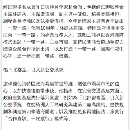
經民聯多名成員昨日與特首李家超會面，包括經民聯監事會
主席林建岳、主席盧偉國、副主席林健鋒、秘書長陳祖恒、
副秘書長陸瀚民及執委龍漢標。今年是國家主席習近平提出
「一帶一路」倡議10周年，林建岳建議，特區政府培養更多
面向「一帶一路」的專業服務人才、鼓勵工商界以香港團隊
模式出訪「一帶一路」主要市場、支持民間商會協助華資與
國際企業合作揚帆出海，以及打造「一帶一路」國際仲裁中
心等，進一步把握「帶路」機遇。
倡「北都區」引入新公交系統
盧偉國促請特區政府具備前瞻思維，增強市場與市民的信
心，以加快疫後復常步伐。他指出，在完善交通基建方面，
政府應將基建先行落到實處，例如為「北部都會區」引入新
公交系統、在交椅洲人工島研究興建第二座高鐵站、盡快規
劃和興建第四條過海隧道，以及推動更多兩地陸路口岸實行
「合作查驗、一次放行」模式等。