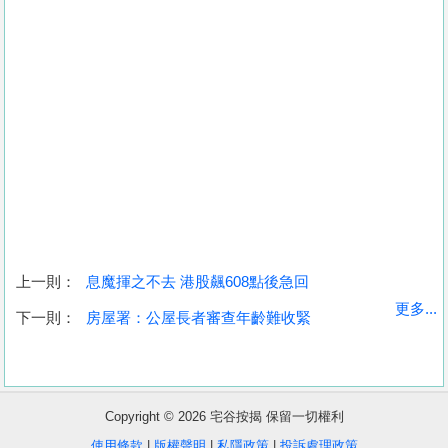
上一則：
息魔揮之不去 港股飆608點後急回
收
更多...
下一則：
房屋署：公屋長者審查年齡難收緊
藏
樓
盤
Copyright © 2026 宅谷按揭 保留一切權利
繁
简
ENG
使用條款
|
版權聲明
|
私隱政策
|
投訴處理政策