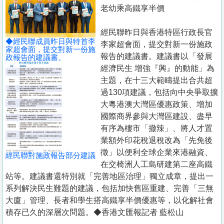
置
老幼乘高鐵享半價
業
經民聯昨日與香港特區行政長官
手
◆經民聯成員昨日與特首李
李家超會面，提交對新一份施政
冊
家超會面，提交對新一份施
報告的建議書。建議書以「發展
政報告的建議書。
經濟民生 增強『興』的動能」為
關
主題，在十三大範疇提出合共超
於
過130項建議，包括向中央爭取擴
我
大粵港澳大灣區優惠政策、增加
們
國際商界參與大灣區建設、盡早
有序為樓市「撤辣」、將人才置
業額外印花稅退稅改為「先免後
徵」以便利全球企業來港融資、
經民聯對施政報告部分建議
在交椅洲人工島研建第二座高鐵
站等。建議書還特別就「完善地區治理」獨立成章，提出一
系列解決民生難題的建議，包括加快舊區重建、完善「三無
大廈」管理、長者和學生搭高鐵享半價優惠等，以化解社會
積存已久的深層次問題。◆香港文匯報記者 藍松山