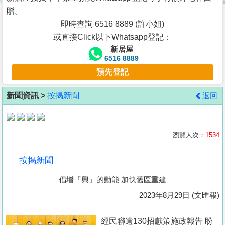
按
贈。
揭
即時查詢 6516 8889 (許小姐)
或直接Click以下Whatsapp登記：
地
新居屋
產
6516 8889
博
預先登記
客
新聞資訊 >
按揭新聞
返回
地
產
新
瀏覽人次：
1534
聞
按揭新聞
數
倡增「興」的動能 加快舊區重建
據
公
2023年8月29日 (文匯報)
佈
經民聯逾130招獻策施政報告 盼