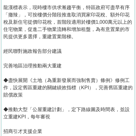
龍漢標表示，現時樓市供求漸趨平衡，特區政府可盡早有序
「撤辣」，可按樓價分階段推進取消買家印花稅、額外印花
稅及新住宅從價印花稅，首階段適用於樓價1,000萬元以上的
住宅物業，促進二手物業流轉和增加租盤，為有意置業的市
民提供更多選擇，重建置業階梯。
經民聯對施政報告部分建議
完善地區治理推動兩大重建
◆盡快展開《土地（為重新發展而強制售賣）條例》修例工
作，設定舊區重建的關鍵績效指標（KPI），完善舊區重建的
賠償政策
◆推動大型「公屋重建計劃」，定下路線圖及時間表，並設
立重建KPI，每年審視
招商引才支援企業