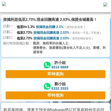
按揭利息低至2.73%,現金回贈高達 2.03%,保證全城最高！
主
計劃一
頁
低至H+1.3%
按揭現金回贈 2.1%
適用於新居屋
代
計劃二
理
低至2.73%
按揭現金回贈高達 2.03%
適用於一手及二手私樓
計劃三
搵
低至2.73%
按揭現金回贈高達 2.03%
適用於轉按套現
銀行特別按揭計劃
劏房、無稅單的自僱人士、
樓/
債務整合、資產審批(適合收入不足人士)、唐樓、村
成
屋等等
交
許小姐
6516 8889
業
即時查詢
主
放
劉小姐
6332 2553
盤
即時查詢
宅
谷
新居屋按揭，準業主預先Whatsapp登記可享有額外宅谷回