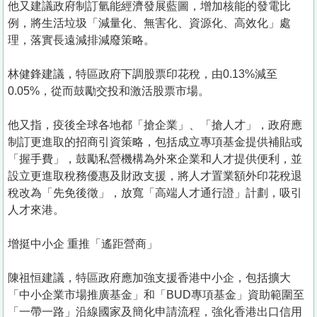
他又建議政府制訂氫能經濟發展藍圖，增加核能的發電比
例，將生活垃圾「減量化、無害化、資源化、高效化」處
理，落實長遠減排減廢策略。
林健鋒建議，特區政府下調股票印花稅，由0.13%減至
0.05%，從而鼓勵交投和激活股票市場。
他又指，疫後全球各地都「搶企業」、「搶人才」，政府應
制訂更進取的招商引資策略，包括成立專項基金提供補貼或
「握手費」，鼓勵私營機構為外來企業和人才提供便利，並
設立更進取稅務優惠及財政支援，將人才置業額外印花稅退
稅改為「先免後徵」，放寬「高端人才通行證」計劃，吸引
人才來港。
增挺中小企 重推「遙距營商」
陳祖恒建議，特區政府應加強支援香港中小企，包括擴大
「中小企業市場推廣基金」和「BUD專項基金」資助範圍至
「一帶一路」沿線國家及簡化申請流程，強化香港出口信用