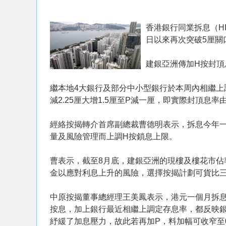
香港銀行同業拆息（HI
日以來再次突破5厘關口
建銀亞洲傳加H按封頂
繼本地4大銀行及部分中小型銀行於本周內相繼上
減2.25厘大增1.5厘至P減一厘，即實際封頂息率
經絡按揭轉介首席副總裁曹德明表示，拆息今年一
量及風險管理而上調H按鎖息上限。
曹表示，截至8月底，建銀亞洲的現樓及樓花市佔
金以應對利息上升的風險，選擇按揭計劃可貨比
中原按揭董事總經理王美鳳表示，港元一個月拆息
按息，加上銀行最近相繼上調定存息率，都反映銀
紓緩了加息壓力，故此若再加P，料加幅可收窄至0.