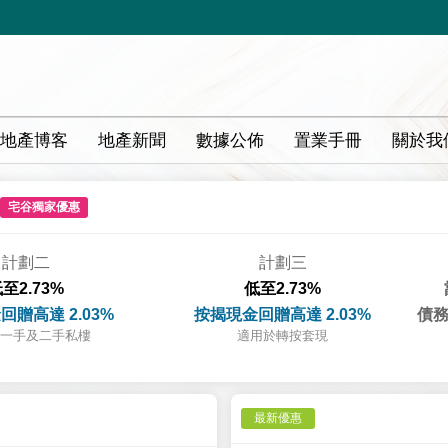
地產博客
地產新聞
數據公佈
置業手冊
關於我
宅谷獨家優惠
計劃二
計劃三
至2.73%
低至2.73%
回贈高達 2.03%
按揭現金回贈高達 2.03%
債務
一手及二手私樓
適用於轉按套現
最新優惠