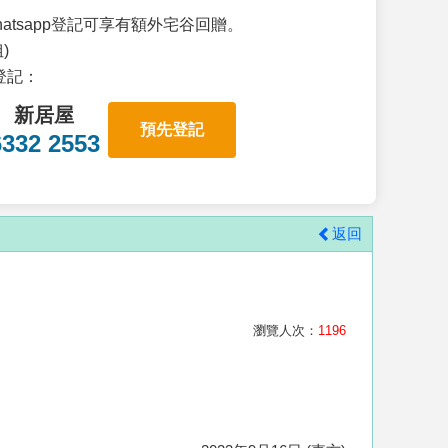
atsapp登記可享有額外宅谷回贈。
)
p登記：
新居屋
預先登記
6332 2553
返回
瀏覽人次：
1196