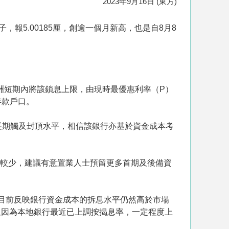
2023年9月16日 (東方)
報5.00185厘，創逾一個月新高，也是自8月8
洲短期內將該鎖息上限，由現時最優惠利率（P）
存款戶口。
息長期觸及封頂水平，相信該銀行亦基於資金成本考
戶較少，建議有意置業人士預留更多首期及後備資
惟目前反映銀行資金成本的拆息水平仍然高於市場
但因為本地銀行最近已上調按揭息率，一定程度上