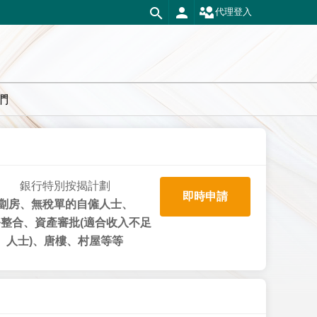
代理登入
們
銀行特別按揭計劃
即時申請
劏房、無稅單的自僱人士、
整合、資產審批(適合收入不足
人士)、唐樓、村屋等等