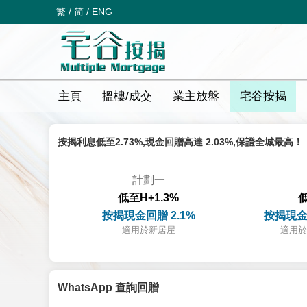
繁
/
简
/
ENG
主頁
搵樓/成交
業主放盤
宅谷按揭
按揭利息低至2.73%,現金回贈高達 2.03%,保證全城最高！
計劃一
低至H+1.3%
低
按揭現金回贈 2.1%
按揭現金
適用於新居屋
適用於
WhatsApp 查詢回贈