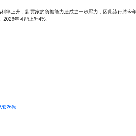
揭利率上升，對買家的負擔能力造成進一步壓力，因此該行將今年
，2026年可能上升4%。
伙套26億