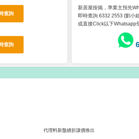
新居屋按揭，準業主預先Wh
時查詢
即時查詢 6332 2553 (劉小姐
或直接Click以下Whatsap
時查詢
代理料新盤續折讓價推出