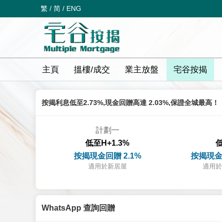
繁
/
简
/
ENG
主頁
搵樓/成交
業主放盤
宅谷按揭
按揭利息低至2.73%,現金回贈高達 2.03%,保證全城最高！
計劃一
低至H+1.3%
低
按揭現金回贈 2.1%
按揭現金
適用於新居屋
適用於
WhatsApp 查詢回贈