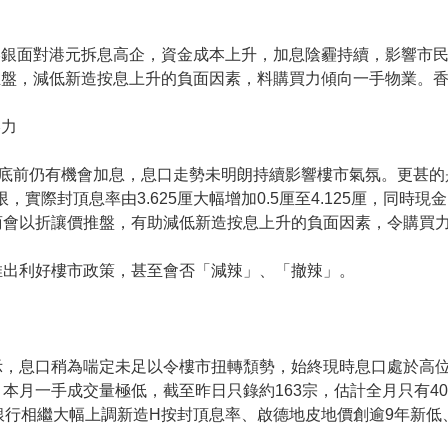
港銀面對港元拆息高企，資金成本上升，加息陰霾持續，影響市
盤，減低新造按息上升的負面因素，料購買力傾向一手物業。香
壓力
年底前仍有機會加息，息口走勢未明朗持續影響樓市氣氛。更甚
，實際封頂息率由3.625厘大幅增加0.5厘至4.125厘，同
商會以折讓價推盤，有助減低新造按息上升的負面因素，令購買
推出利好樓市政策，甚至會否「減辣」、「撤辣」。
示，息口稍為喘定未足以令樓市扭轉頹勢，始終現時息口處於高
月一手成交量極低，截至昨日只錄約163宗，估計全月只有400
銀行相繼大幅上調新造H按封頂息率、啟德地皮地價創逾9年新