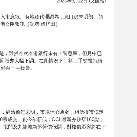
2023年9月22日 (文匯報)
民入市意欲。有地產代理認為，息口仍未明朗，預
港文匯報訊（記者 黎梓田）
的是，雖然今次本港銀行未有上調息率，但月中已
時現金回贈亦大幅下調。在此情況下，料二手交投持續
力傾向一手物業。
位，經濟前景未明，市場信心薄弱，相信樓市低迷
宗成交，創今年新低；CCL最新亦跌穿160點，
低、屯門及九龍城新盤劈價低開，對樓價影響將在下