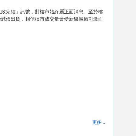
大致完結」訊號，對樓市始終屬正面消息。至於樓
始減價出貨，相信樓市成交量會受新盤減價刺激而
更多...