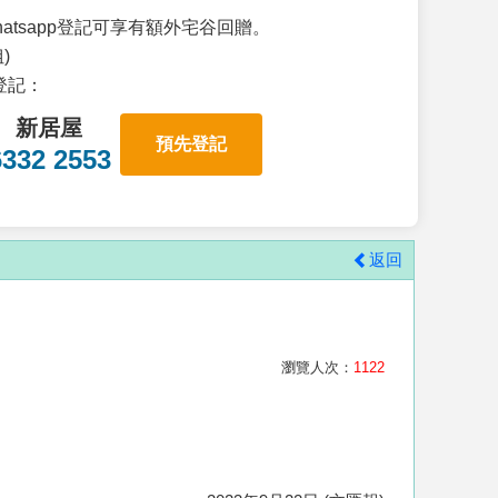
atsapp登記可享有額外宅谷回贈。
)
p登記：
新居屋
預先登記
6332 2553
返回
瀏覽人次：
1122