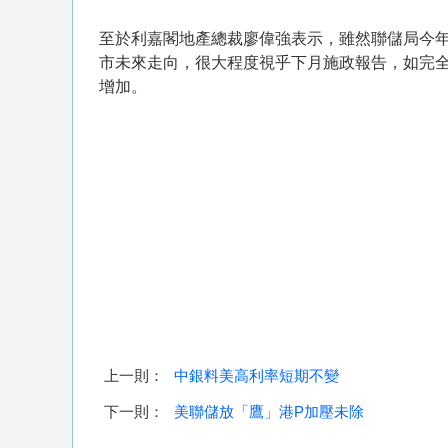
至於利嘉閣地產總裁廖偉強表示，雖然聯儲局今
市未來走向，很大程度視乎下月施政報告，如完
增加。
上一則：
中銀料美高利率短期不變
下一則：
美聯儲放「鷹」港P加壓未除