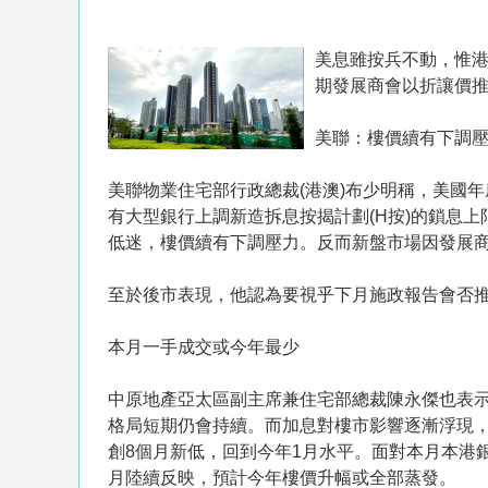
美息雖按兵不動，惟
期發展商會以折讓價推
美聯：樓價續有下調
美聯物業住宅部行政總裁(港澳)布少明稱，美國
有大型銀行上調新造拆息按揭計劃(H按)的鎖息上限
低迷，樓價續有下調壓力。反而新盤市場因發展
至於後市表現，他認為要視乎下月施政報告會否
本月一手成交或今年最少
中原地產亞太區副主席兼住宅部總裁陳永傑也表
格局短期仍會持續。而加息對樓市影響逐漸浮現，本
創8個月新低，回到今年1月水平。面對本月本港
月陸續反映，預計今年樓價升幅或全部蒸發。