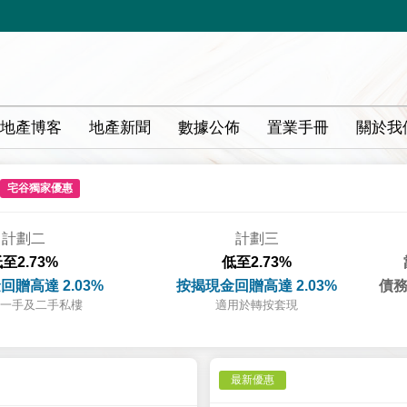
地產博客
地產新聞
數據公佈
置業手冊
關於我
宅谷獨家優惠
計劃二
計劃三
至2.73%
低至2.73%
回贈高達 2.03%
按揭現金回贈高達 2.03%
債務
一手及二手私樓
適用於轉按套現
最新優惠