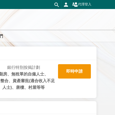
代理登入
們
銀行特別按揭計劃
即時申請
劏房、無稅單的自僱人士、
整合、資產審批(適合收入不足
人士)、唐樓、村屋等等