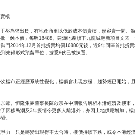
本賣樓
一手盤為求出貨，有地產商更以低於成本價賣樓，形容賣一間、
批「蝕本價」每呎18488。建灝地產旗下九龍城翻新項目文曜
．御門2014年12月首批折實均價16880元後，近9年同區首批
到先得形式預留單位，據悉8伙已被揀選。
今次樓市正經歷系統性變化，樓價會出現放緩，趨勢經已開始，
上加霜。恒隆集團董事長陳啟宗在中期報告解析本港經濟及樓市
除了因移民潮及3年疫情令更多人離港外，亦因土地供應增加，樓
轉變。
競爭力，只是轉變出現得不太合時，樓價持續下跌，或令本港經