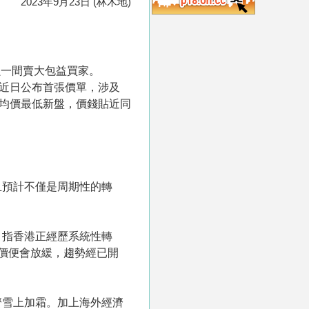
2023年9月23日 (林木地)
蝕一間賣大包益買家。
，近日公布首張價單，涉及
折實均價最低新盤，價錢貼近同
且預計不僅是周期性的轉
，指香港正經歷系統性轉
價便會放緩，趨勢經已開
濟雪上加霜。加上海外經濟