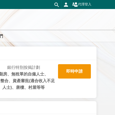
代理登入
們
銀行特別按揭計劃
即時申請
劏房、無稅單的自僱人士、
整合、資產審批(適合收入不足
人士)、唐樓、村屋等等