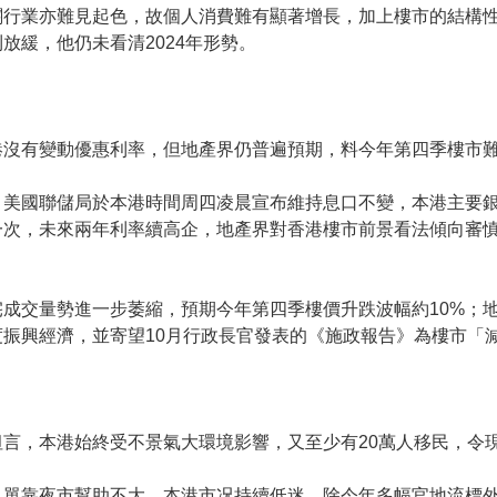
關行業亦難見起色，故個人消費難有顯著增長，加上樓市的結構
放緩，他仍未看清2024年形勢。
港沒有變動優惠利率，但地產界仍普遍預期，料今年第四季樓市
。美國聯儲局於本港時間周四凌晨宣布維持息口不變，本港主要
一次，未來兩年利率續高企，地產界對香港樓市前景看法傾向審
成交量勢進一步萎縮，預期今年第四季樓價升跌波幅約10%；
振興經濟，並寄望10月行政長官發表的《施政報告》為樓市「
言，本港始終受不景氣大環境影響，又至少有20萬人移民，令
，單靠夜市幫助不大。本港市况持續低迷，除今年多幅官地流標