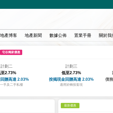
地產博客
地產新聞
數據公佈
置業手冊
關於我
宅谷獨家優惠
計劃二
計劃三
至2.73%
低至2.73%
回贈高達 2.03%
按揭現金回贈高達 2.03%
債務
一手及二手私樓
適用於轉按套現
最新優惠