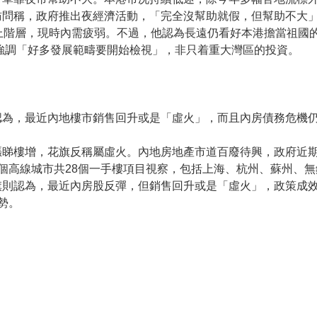
訪問稱，政府推出夜經濟活動，「完全沒幫助就假，但幫助不大
上階層，現時內需疲弱。不過，他認為長遠仍看好本港擔當祖國
，強調「好多發展範疇要開始檢視」，非只着重大灣區的投資。
認為，最近內地樓市銷售回升或是「虛火」，而且內房債務危機
漲睇樓增，花旗反稱屬虛火。內地房地產市道百廢待興，政府近
個高線城市共28個一手樓項目視察，包括上海、杭州、蘇州、
則認為，最近內房股反彈，但銷售回升或是「虛火」，政策成效
勢。