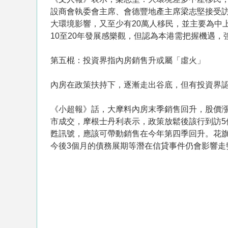
設商會執委會主席、會德豐地產主席梁志堅接受
大環境影響，又至少有20萬人移民，並主要為中
10至20年發展感樂觀，但認為本港需把握機遇
第五棍：投資界指內房銷售升或屬「虛火」
內房在政策扶持下，逐漸走出谷底，但有投資界
《小超報》話，大摩料內房末季銷售回升，股價
市成交，摩根士丹利表示，政策放鬆後該行到訪5
甦訊號，應該可帶動銷售在今年第四季回升。花旗
今後3個月的債務展期等潛在信貸事件仍會影響走