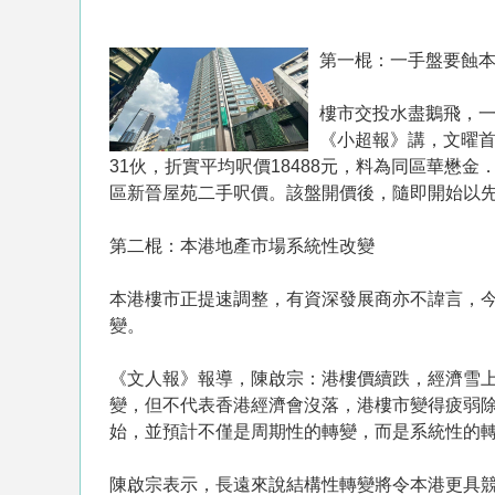
第一棍：一手盤要蝕
樓市交投水盡鵝飛，
《小超報》講，文曜首
31伙，折實平均呎價18488元，料為同區華懋金
區新晉屋苑二手呎價。該盤開價後，隨即開始以先
第二棍：本港地產市場系統性改變
本港樓市正提速調整，有資深發展商亦不諱言，
變。
《文人報》報導，陳啟宗：港樓價續跌，經濟雪
變，但不代表香港經濟會沒落，港樓市變得疲弱
始，並預計不僅是周期性的轉變，而是系統性的
陳啟宗表示，長遠來說結構性轉變將令本港更具