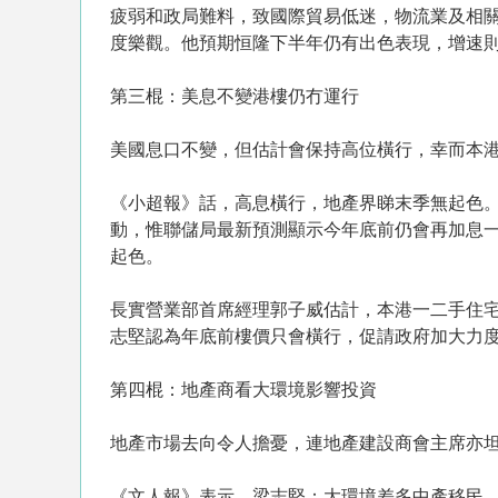
疲弱和政局難料，致國際貿易低迷，物流業及相
度樂觀。他預期恒隆下半年仍有出色表現，增速則
第三棍：美息不變港樓仍冇運行
美國息口不變，但估計會保持高位橫行，幸而本
《小超報》話，高息橫行，地產界睇末季無起色
動，惟聯儲局最新預測顯示今年底前仍會再加息
起色。
長實營業部首席經理郭子威估計，本港一二手住宅
志堅認為年底前樓價只會橫行，促請政府加大力度
第四棍：地產商看大環境影響投資
地產市場去向令人擔憂，連地產建設商會主席亦坦
《文人報》表示，梁志堅：大環境差多中產移民