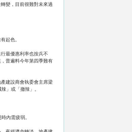
性轉變，目前很難對未來過
難有起色。
銀行最優惠利率也按兵不
慎，普遍料今年第四季難有
地產建設商會執委會主席梁
減辣」或「撤辣」。
現時內需疲弱。
外，夜經濟亦轉淡。地產建