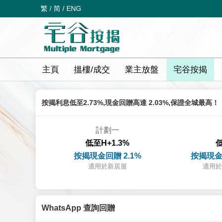
繁
/
简
/
ENG
主頁
搵樓/成交
業主放盤
宅谷按揭
按揭利息低至2.73%,現金回贈高達 2.03%,保證全城最高！
計劃一
低至H+1.3%
低
按揭現金回贈 2.1%
按揭現金
適用於新居屋
適用於
WhatsApp 查詢回贈