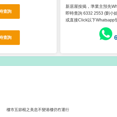
新居屋按揭，準業主預先Wh
時查詢
即時查詢 6332 2553 (劉小姐
或直接Click以下Whatsap
時查詢
樓市五節棍之美息不變港樓仍冇運行