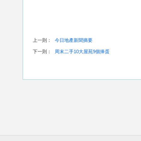
上一則：
今日地產新聞摘要
下一則：
周末二手10大屋苑9個捧蛋