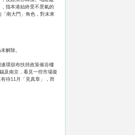
」，指本港始終受不景氣的
的「南大門」角色，對未來
仍未解除。
期連環頒布扶持政策催谷樓
無錫及南京，看見一些市場復
有待11月「見真章」，而