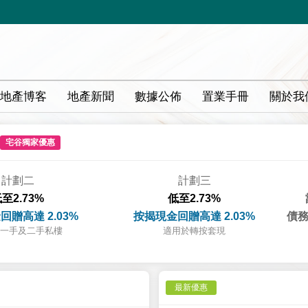
地產博客
地產新聞
數據公佈
置業手冊
關於我
宅谷獨家優惠
計劃二
計劃三
至2.73%
低至2.73%
回贈高達 2.03%
按揭現金回贈高達 2.03%
債務
一手及二手私樓
適用於轉按套現
最新優惠