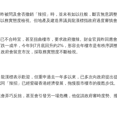
員昨被問及會否撤銷「辣招」時，並未有如以往般，斷言無意調
，以務實態度檢視。但地產及建造界議員龍漢標指政府過度審慎
招已不合時宜，甚至扭曲樓市，要求政府撤辣。財金官員昨回應
跌一成半，今年到7月底回升約2%，形容去年樓市是有秩序調整，
，政府會留意市況，採取務實態度不斷檢視。
，龍漢標表示歡迎，但重申過去一年多以來，已多次向政府提出
認同「辣招」已經窒礙香港經濟發展，拖慢股市樓市的復甦步伐
慎會弄巧反拙，甚至會引發另一場危機，他促請政府審時度勢、