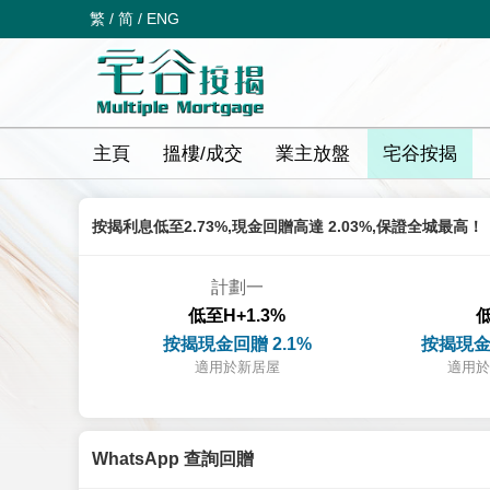
繁
/
简
/
ENG
主頁
搵樓/成交
業主放盤
宅谷按揭
按揭利息低至2.73%,現金回贈高達 2.03%,保證全城最高！
計劃一
低至H+1.3%
低
按揭現金回贈 2.1%
按揭現金
適用於新居屋
適用於
WhatsApp 查詢回贈