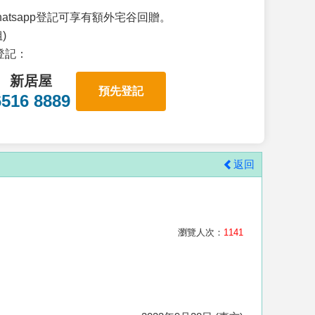
atsapp登記可享有額外宅谷回贈。
)
p登記：
新居屋
預先登記
6516 8889
返回
瀏覽人次：
1141