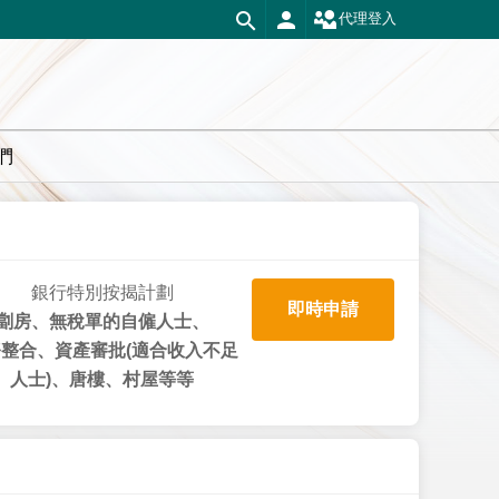
代理登入
們
銀行特別按揭計劃
即時申請
劏房、無稅單的自僱人士、
整合、資產審批(適合收入不足
人士)、唐樓、村屋等等