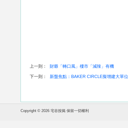
上一則：
財爺「轉口風」樓市「減辣」有機
下一則：
新盤焦點：BAKER CIRCLE擬增建大單
Copyright © 2026 宅谷按揭 保留一切權利