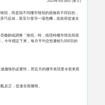
2023年9月28日 (東方)
整辣招，而是指不同樓市辣招的措施有不同目的，
會弄巧反拙，甚至引發另一場危機，促政府從速全
會否撤銷或調整「辣招」時，指現時樓市情況與當
今年穩定下來，每月平均交投量較5,000宗的
從速撤辣的必要性，而近月的樓市表現更令愈來愈
。
撥亂反正，從速全面撤辣。