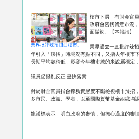
樓市下滑，有財金官
政府會密切留意市況
面撤辣。【本報訊】
業界批評辣招扭曲樓市。
業界過去一直批評辣
年引入「辣招」時境況有點不同，又指去年樓市下
長期平均數稍低，形容今年樓市總的來說屬穩定
議員促撥亂反正 盡快落實
對於財金官員指會採務實態度不斷檢視樓市辣招
多市民、政黨、學者，以至國際貨幣基金組織均
龍漢標表示，明白政府的審慎，但擔心過度的審