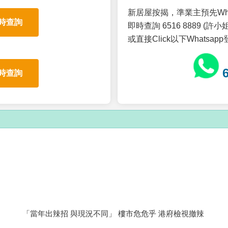
新居屋按揭，準業主預先Wh
時查詢
即時查詢 6516 8889 (許小姐
或直接Click以下Whatsap
時查詢
「當年出辣招 與現況不同」 樓市危危乎 港府檢視撤辣