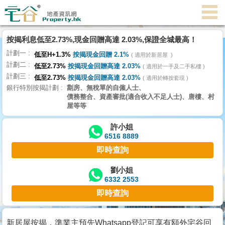
按揭利息低至2.73%,現金回贈高達 2.03%,保證全城最高！
主
計劃一
頁
低至H+1.3%
按揭現金回贈 2.1%
適用於新居屋
代
計劃二
低至2.73%
按揭現金回贈高達 2.03%
理
適用於一手及二手私樓
計劃三
搵
低至2.73%
按揭現金回贈高達 2.03%
適用於轉按套現
銀行特別按揭計劃
劏房、無稅單的自僱人士、
樓/
債務整合、資產審批(適合收入不足人士)、唐樓、村
成
屋等等
交
許小姐
6516 8889
業
即時查詢
主
放
劉小姐
6332 2553
盤
即時查詢
宅
谷
新居屋按揭，準業主預先Whatsapp登記可享有額外宅谷回