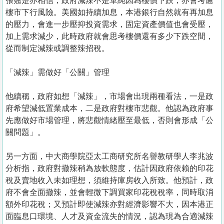
張翹楚亦相信，政府減辣不是單純因為樓價下跌，亦會考慮
樓市下行風險。美國如持續加息，本港銀行自然就有再加息
的壓力，會進一步壓抑投資需求，固定資產價值也會受壓，
加上需求減少，此時政府就會思考樓價還有多少下跌空間，
從而制定減辣或調整辣招稅。
「減辣」需做好「公關」管理
他續稱，政府如想「減辣」，市場會出現兩種看法，一是政
府希望減低置業成本，二是政府對樓市悲觀。他認為政府事
先應做好市場管理，將悲觀情緒壓至最低，否則會形成「公
關問題」。
另一方面，中大商學院亞太工商研究所名譽教研學人李兆波
分析指，政府對撤辣稍為放軟態度，估計因政府依賴的印花
稅及賣地收入未如理想，須維持庫房收入所致。他預計，政
府不會全面撤辣，並會輕微下調買家印花稅稅率，同時取消
額外印花稅；又預計即使減辣亦對經濟影響不大，因本港正
面臨息口環境、人才及資金流失的情況，認為現為合適減辣