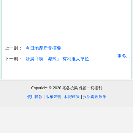
上一則：
今日地產新聞摘要
收
更多...
下一則：
發展商盼「減辣」 有利推大單位
藏
樓
盤
Copyright © 2026 宅谷按揭 保留一切權利
繁
简
ENG
使用條款
|
版權聲明
|
私隱政策
|
投訴處理政策
體
体