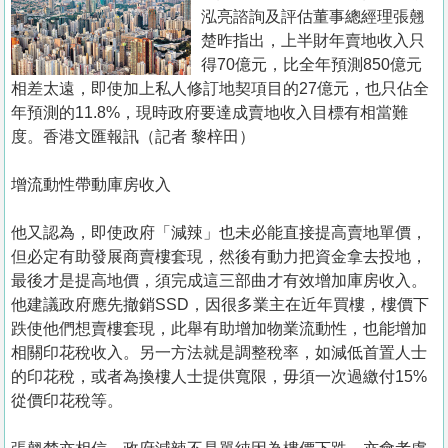
置
泓亮諮詢及評估董事總經理張翹
業
楚昨指出，上半財年賣地收入只
得70億元，比全年預測850億元
手
相差太遠，即使加上私人修訂地契項目的27億元，也只佔全
冊
年預測的11.8%，現時政府要達成賣地收入目標有相當難
度。香港文匯報訊（記者 黎梓田）
關
於
增流動性帶動庫房收入
我
們
他又認為，即使政府「減辣」也未必能直接提高賣地單價，
但必定有助發展商賣樓套現，然後有動力把資金拿去投地，
最後才是提高地價，須完成這三部曲才有效增加庫房收入。
他建議政府應先撤銷SSD，因很多業主在近年買樓，樓價下
跌使他們想賣樓套現，此舉有助增加物業流動性，也能增加
相關印花稅收入。另一方法就是調整稅率，如減低首置人士
的印花稅，或者為換樓人士提供寬限，毋須一次過繳付15%
從價印花稅等。