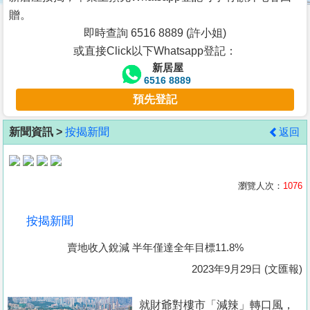
按
贈。
揭
即時查詢 6516 8889 (許小姐)
或直接Click以下Whatsapp登記：
地
新居屋
產
6516 8889
博
預先登記
客
新聞資訊 >
按揭新聞
返回
地
產
新
瀏覽人次：
1076
聞
按揭新聞
數
賣地收入銳減 半年僅達全年目標11.8%
據
公
2023年9月29日 (文匯報)
佈
就財爺對樓市「減辣」轉口風，