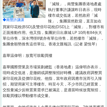
置
「減辣」，南豐集團香港地產處
業
執行董事許謙讓昨日表示，現時
樓市成交低迷，若然政府「減
手
◆南豐許謙讓
辣」，集團當然歡迎，直言如在
冊
買家印花稅(BSD)及雙倍印花稅(DSD)上「減辣」，對樓市有
正面推動作用。他又指，集團於日出康城 LP 10尚有84伙大
關
單位待售，深水灣徑8號亦有單位待售，若然樓市「減辣」，
於
集團會順勢推售這些單位。香港文匯報訊（記者 梁悅琴）
我
們
嘉華温偉明：放寬可鼓勵買樓
嘉華國際營業及市場策劃總監（香港地產）温偉明亦表示，
現時成交低迷，是撤銷或調整辣招好時機，建議政府調整買
家印花稅及從價印花稅。他指，當年政府因應市況而引入辣
招，期望用家可主導樓市。時至今天，不少市民已經置業，
交投量減少反映置業需求已被滿足，是適當時候放寬辣招，
鼓勵買樓以帶動樓市成交量。