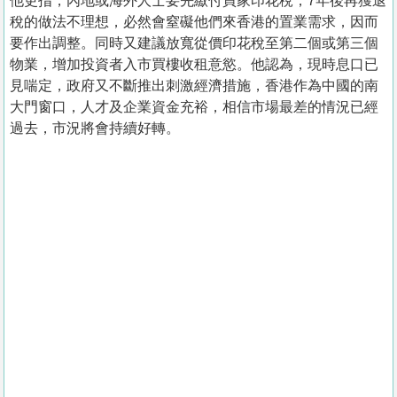
他更指，內地或海外人士要先繳付買家印花稅，7年後再獲退
稅的做法不理想，必然會窒礙他們來香港的置業需求，因而
要作出調整。同時又建議放寬從價印花稅至第二個或第三個
物業，增加投資者入市買樓收租意慾。他認為，現時息口已
見喘定，政府又不斷推出刺激經濟措施，香港作為中國的南
大門窗口，人才及企業資金充裕，相信市場最差的情況已經
過去，市況將會持續好轉。