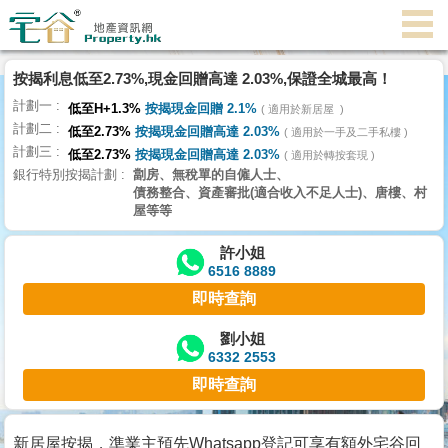
按揭利息低至2.73%,現金回贈高達 2.03%,保證全城最高！
主
計劃一
頁
低至H+1.3%
按揭現金回贈 2.1%
適用於新居屋
代
計劃二
低至2.73%
按揭現金回贈高達 2.03%
理
適用於一手及二手私樓
計劃三
搵
低至2.73%
按揭現金回贈高達 2.03%
適用於轉按套現
銀行特別按揭計劃
劏房、無稅單的自僱人士、
樓/
債務整合、資產審批(適合收入不足人士)、唐樓、村
成
屋等等
交
許小姐
6516 8889
業
即時查詢
主
放
劉小姐
6332 2553
盤
即時查詢
宅
谷
新居屋按揭，準業主預先Whatsapp登記可享有額外宅谷回