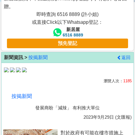
按
贈。
揭
即時查詢 6516 8889 (許小姐)
或直接Click以下Whatsapp登記：
地
新居屋
產
6516 8889
博
預先登記
客
新聞資訊 >
按揭新聞
返回
地
產
新
瀏覽人次：
1185
聞
按揭新聞
數
發展商盼「減辣」 有利推大單位
據
公
2023年9月29日 (文匯報)
佈
對於政府有可能在樓市措施上