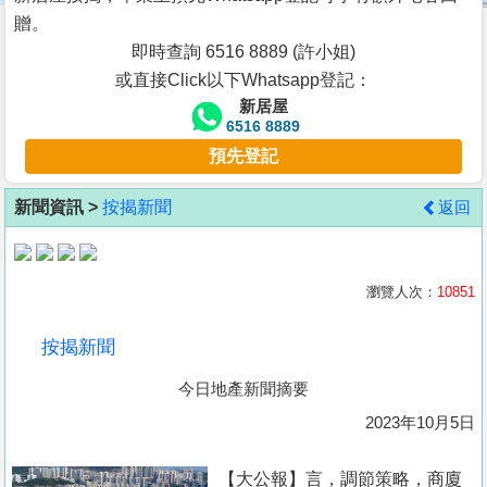
按
贈。
揭
即時查詢 6516 8889 (許小姐)
或直接Click以下Whatsapp登記：
地
新居屋
產
6516 8889
博
預先登記
客
新聞資訊 >
按揭新聞
返回
地
產
新
瀏覽人次：
10851
聞
按揭新聞
數
今日地產新聞摘要
據
公
2023年10月5日
佈
【大公報】言， 調節策略，商廈