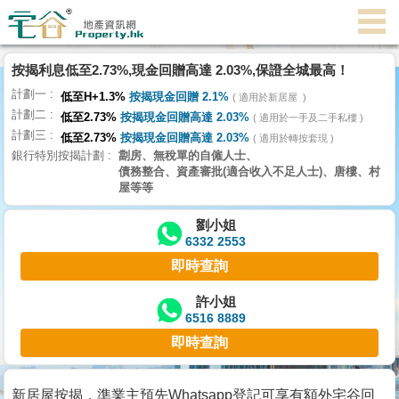
代
理
按揭利息低至2.73%,現金回贈高達 2.03%,保證全城最高！
主
計劃一
頁
低至H+1.3%
按揭現金回贈 2.1%
適用於新居屋
計劃二
低至2.73%
按揭現金回贈高達 2.03%
適用於一手及二手私樓
計劃三
搵
低至2.73%
按揭現金回贈高達 2.03%
適用於轉按套現
銀行特別按揭計劃
劏房、無稅單的自僱人士、
樓/
債務整合、資產審批(適合收入不足人士)、唐樓、村
成
屋等等
交
劉小姐
6332 2553
業
即時查詢
主
放
許小姐
6516 8889
盤
即時查詢
宅
谷
新居屋按揭，準業主預先Whatsapp登記可享有額外宅谷回