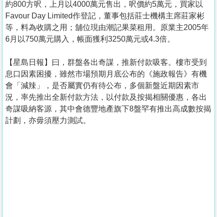
約800方呎，上月以4000萬元售出，呎價約5萬元，買家以
Favour Day Limited作登記，董事包括莊士機構主席莊家彬
等，料為收購之用；舖位現由潮記果菜租用。原業主2005年
6月以750萬元購入，帳面獲利3250萬元或4.3倍。
【星島日報】曰，群盤各出奇謀，推新付款吸客。樓市受到
息口因素困擾，雖然市場預期月底公布的《施政報告》有機
會「減辣」，是否屬實仍有待公布，多個新盤近期因素市
況，率先推出全新付款方法，以付款及按揭相關優惠，各出
奇謀吸納客源，其中會德豐地產旗下8盤罕有推出高成數按揭
計劃，亦毋須壓力測試。