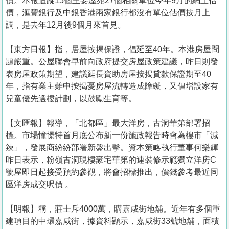
價。本報追蹤15個主要屋苑27個相關單位今年9月的網上估
價，滙豐銀行及中銀香港兩家銀行都沒有單位估價按月上
調，是去年12月後9個月來首見。
【東方日報】指，居屋按揭保證，倡延至40年。本港房屋問
題嚴重。公屋聯會早前向政府提交房屋政策建議，昨日則發
表房屋政策期望，建議延長資助房屋按揭貸款保證期至40
年，指有業主難申按揭憂房屋流轉造成障礙，又倡增設家有
兒童優先選樓計劃，以鼓勵生育等。
【文匯報】報導，「北都區」最大洋房，古洞華第部署招
標。市場憧憬特首月底公布新一份施政報告時會為樓市「減
辣」，發展商紛紛部署新盤出擊。資本策略執行董事何樂輝
昨日表示，粉嶺古洞現樓豪宅華第的連裝修示範獨立洋房C
號屋即日起接受預約參觀，將會招標推出，價錢參考最近同
區洋房成交呎價 。
【明報】稱，莊士斥4000萬，購嘉咸街地舖。近年有多個重
建項目的中環嘉咸街，據資料顯示，嘉咸街33號地舖，面積