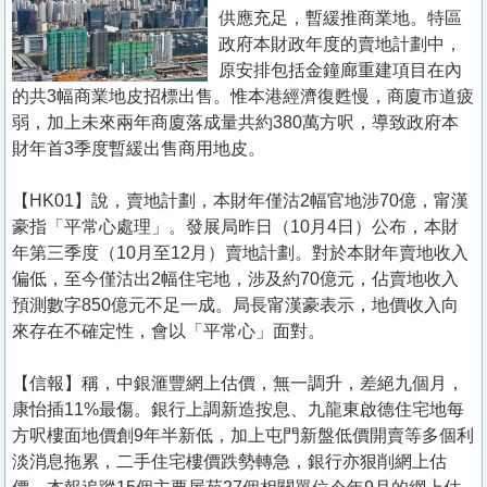
置
供應充足，暫緩推商業地。特區
業
政府本財政年度的賣地計劃中，
原安排包括金鐘廊重建項目在內
手
的共3幅商業地皮招標出售。惟本港經濟復甦慢，商廈市道疲
冊
弱，加上未來兩年商廈落成量共約380萬方呎，導致政府本
財年首3季度暫緩出售商用地皮。
關
於
【HK01】說，賣地計劃，本財年僅沽2幅官地涉70億，甯漢
我
豪指「平常心處理」。發展局昨日（10月4日）公布，本財
們
年第三季度（10月至12月）賣地計劃。對於本財年賣地收入
偏低，至今僅沽出2幅住宅地，涉及約70億元，佔賣地收入
預測數字850億元不足一成。局長甯漢豪表示，地價收入向
來存在不確定性，會以「平常心」面對。
【信報】稱，中銀滙豐網上估價，無一調升，差絕九個月，
康怡插11%最傷。銀行上調新造按息、九龍東啟德住宅地每
方呎樓面地價創9年半新低，加上屯門新盤低價開賣等多個利
淡消息拖累，二手住宅樓價跌勢轉急，銀行亦狠削網上估