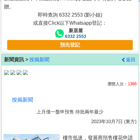
按
贈。
揭
即時查詢 6332 2553 (劉小姐)
或直接Click以下Whatsapp登記：
地
新居屋
產
6332 2553
博
預先登記
客
新聞資訊 >
按揭新聞
返回
地
產
新
瀏覽人次：
1388
聞
按揭新聞
數
上月僅一盤申預售 待批兩年最少
據
公
2023年10月7日 (東方)
佈
樓市低迷，發展商預售樓花申請