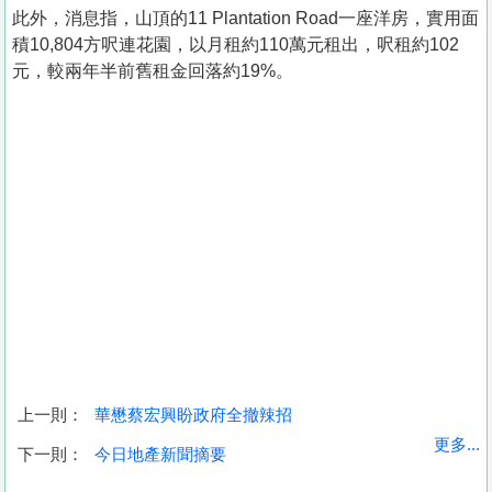
此外，消息指，山頂的11 Plantation Road一座洋房，實用面
積10,804方呎連花園，以月租約110萬元租出，呎租約102
元，較兩年半前舊租金回落約19%。
上一則：
華懋蔡宏興盼政府全撤辣招
收
更多...
下一則：
今日地產新聞摘要
藏