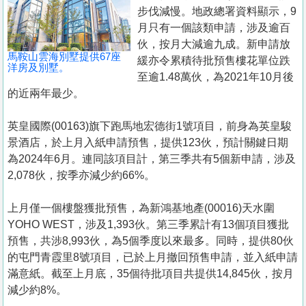
置
步伐減慢。地政總署資料顯示，9
業
月只有一個該類申請，涉及逾百
伙，按月大減逾九成。新申請放
手
馬鞍山雲海別墅提供67座
緩亦令累積待批預售樓花單位跌
冊
洋房及別墅。
至逾1.48萬伙，為2021年10月後
的近兩年最少。
關
於
英皇國際(00163)旗下跑馬地宏德街1號項目，前身為英皇駿
我
景酒店，於上月入紙申請預售，提供123伙，預計關鍵日期
們
為2024年6月。連同該項目計，第三季共有5個新申請，涉及
2,078伙，按季亦減少約66%。
上月僅一個樓盤獲批預售，為新鴻基地產(00016)天水圍
YOHO WEST，涉及1,393伙。第三季累計有13個項目獲批
預售，共涉8,993伙，為5個季度以來最多。同時，提供80伙
的屯門青霞里8號項目，已於上月撤回預售申請，並入紙申請
滿意紙。截至上月底，35個待批項目共提供14,845伙，按月
減少約8%。