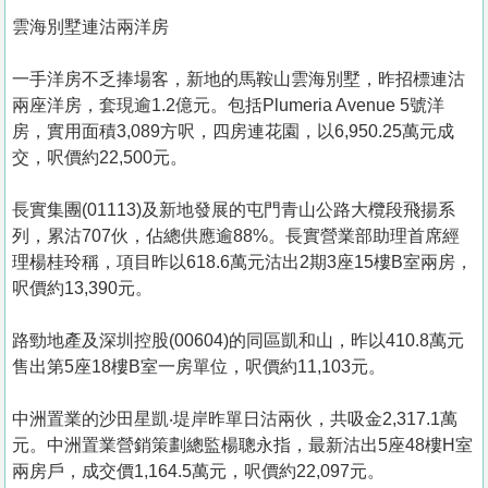
雲海別墅連沽兩洋房
一手洋房不乏捧場客，新地的馬鞍山雲海別墅，昨招標連沽
兩座洋房，套現逾1.2億元。包括Plumeria Avenue 5號洋
房，實用面積3,089方呎，四房連花園，以6,950.25萬元成
交，呎價約22,500元。
長實集團(01113)及新地發展的屯門青山公路大欖段飛揚系
列，累沽707伙，佔總供應逾88%。長實營業部助理首席經
理楊桂玲稱，項目昨以618.6萬元沽出2期3座15樓B室兩房，
呎價約13,390元。
路勁地產及深圳控股(00604)的同區凱和山，昨以410.8萬元
售出第5座18樓B室一房單位，呎價約11,103元。
中洲置業的沙田星凱‧堤岸昨單日沽兩伙，共吸金2,317.1萬
元。中洲置業營銷策劃總監楊聰永指，最新沽出5座48樓H室
兩房戶，成交價1,164.5萬元，呎價約22,097元。