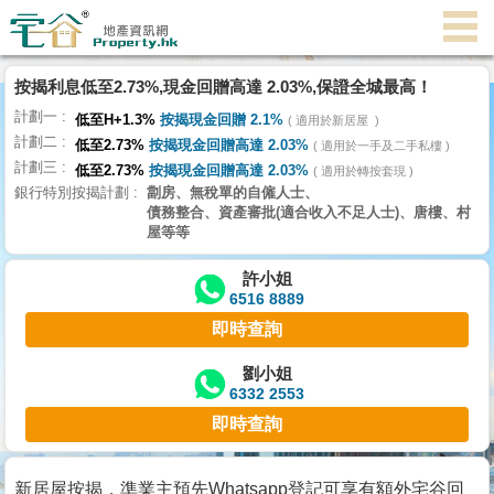
按揭利息低至2.73%,現金回贈高達 2.03%,保證全城最高！
主
計劃一
頁
低至H+1.3%
按揭現金回贈 2.1%
適用於新居屋
代
計劃二
低至2.73%
按揭現金回贈高達 2.03%
理
適用於一手及二手私樓
計劃三
搵
低至2.73%
按揭現金回贈高達 2.03%
適用於轉按套現
銀行特別按揭計劃
劏房、無稅單的自僱人士、
樓/
債務整合、資產審批(適合收入不足人士)、唐樓、村
成
屋等等
交
許小姐
6516 8889
業
即時查詢
主
放
劉小姐
6332 2553
盤
即時查詢
宅
谷
新居屋按揭，準業主預先Whatsapp登記可享有額外宅谷回