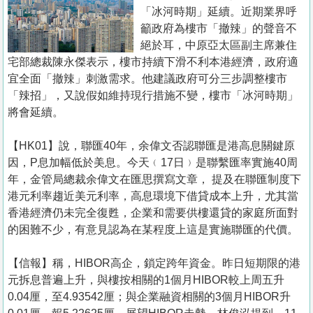
置
「冰河時期」延續。近期業界呼
業
籲政府為樓市「撤辣」的聲音不
絕於耳，中原亞太區副主席兼住
手
宅部總裁陳永傑表示，樓市持續下滑不利本港經濟，政府適
冊
宜全面「撤辣」刺激需求。他建議政府可分三步調整樓市
「辣招」，又說假如維持現行措施不變，樓市「冰河時期」
關
將會延續。
於
我
【HK01】說，聯匯40年，余偉文否認聯匯是港高息關鍵原
們
因，P息加幅低於美息。今天﹙17日﹚是聯繫匯率實施40周
年，金管局總裁余偉文在匯思撰寫文章， 提及在聯匯制度下
港元利率趨近美元利率，高息環境下借貸成本上升，尤其當
香港經濟仍未完全復甦，企業和需要供樓還貸的家庭所面對
的困難不少，有意見認為在某程度上這是實施聯匯的代價。
【信報】稱，HIBOR高企，鎖定跨年資金。昨日短期限的港
元拆息普遍上升，與樓按相關的1個月HIBOR較上周五升
0.04厘，至4.93542厘；與企業融資相關的3個月HIBOR升