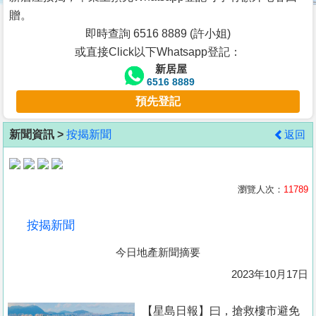
按
贈。
揭
即時查詢 6516 8889 (許小姐)
或直接Click以下Whatsapp登記：
地
新居屋
產
6516 8889
博
預先登記
客
新聞資訊 >
按揭新聞
返回
地
產
新
瀏覽人次：
11789
聞
按揭新聞
數
今日地產新聞摘要
據
公
2023年10月17日
佈
【星島日報】曰，搶救樓市避免