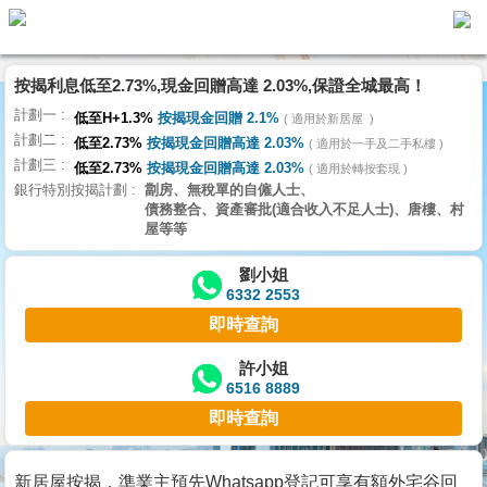
按揭利息低至2.73%,現金回贈高達 2.03%,保證全城最高！
主
計劃一
頁
低至H+1.3%
按揭現金回贈 2.1%
適用於新居屋
代
計劃二
理
低至2.73%
按揭現金回贈高達 2.03%
適用於一手及二手私樓
計劃三
搵
低至2.73%
按揭現金回贈高達 2.03%
適用於轉按套現
銀行特別按揭計劃
劏房、無稅單的自僱人士、
樓/
債務整合、資產審批(適合收入不足人士)、唐樓、村
成
屋等等
交
劉小姐
6332 2553
業
即時查詢
主
放
許小姐
6516 8889
盤
即時查詢
宅
谷
新居屋按揭，準業主預先Whatsapp登記可享有額外宅谷回