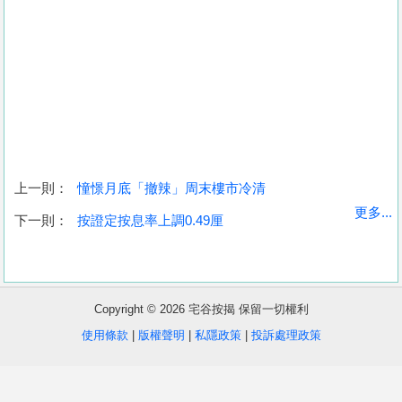
上一則：
憧憬月底「撤辣」周末樓市冷清
收
更多...
下一則：
按證定按息率上調0.49厘
藏
樓
盤
Copyright © 2026 宅谷按揭 保留一切權利
繁
简
ENG
使用條款
|
版權聲明
|
私隱政策
|
投訴處理政策
體
体