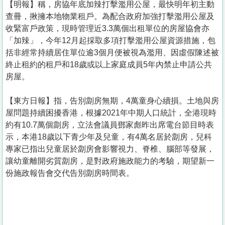
【明報】稱，房協年底加辣打擊濫用公屋，最快明年初主動
查冊，揪擁本地物業租戶。為配合政府加強打擊濫用公屋及
收緊富戶政策，現時管理近3.3萬個出租單位的房屋協會亦
「加辣」，今年12月起採取多項打擊濫用公屋資源措施，包
括非經常持續居住單位逾3個月便被視為濫用、因虛假陳述被
終止租約的租戶和18歲或以上家庭成員5年內禁止申請公共
房屋。
【東方日報】指，告別劏房無期，4萬童身心續損。土地與房
屋問題持續困擾香港，根據2021年中期人口統計，全港現時
約有10.7萬個劏房，立法會議員鄧家彪昨出席電台節目時表
示，本港18歲以下青少年及兒童，有4萬名居於劏房，兒科
專家已指出兒童居於劏房會影響視力、脊椎、腦部等發展，
讓幼童離開劣質劏房，是對政府施政能力的考驗，期望新一
份施政報告會交代告別劏房時間表。