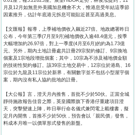
0.01厘，報5.22625厘。展望HIBOR走勢，林俊泓提到，11
月及12月如無意外美國加息機會不大，惟港息受年結這季節
因素推升，估計年底港元拆息可能貼近甚至高過美息。
【文匯報】報導，上季補地價收入飆近27倍。地政總署昨日
公布，今年第三季(7月至9月)補地價收入逾48.4億元，按季
大幅增加約26.97倍，對上一季度(4月至6月)的約為1.73億
元。另外，期內土地註冊處共註冊29宗契約修訂、9宗換地
個案及1宗地段增批個案；其中，10宗為不涉及補地價金額
的技術性契約修訂。該39宗土地交易中，12宗位於港島、16
宗位於九龍及11宗位於新界，有關數字並不包括小型屋宇個
案，期內沒有私人協約批地的註冊。
【大公報】言， 澄天月內推售，首批不少於50伙。正當全城
靜待施政報告佳音之際，英皇國際旗下香港仔重建項目澄
天，突擊變速上陣，昨日舉行命名儀式兼閃電上載樓書，擬
定月內開售，首推不少於50伙，預告會以「親民價」發售，
料成本月唯一以價單形式發售的新盤。