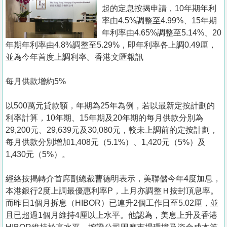
置
起的定息按揭申請，10年期年利
業
率由4.5%調整至4.99%、15年期
年利率由4.65%調整至5.14%、20
手
年期年利率由4.8%調整至5.29%，即年利率各上調0.49厘，
冊
並為今年首度上調利率。香港文匯報訊
關
每月供款增約5%
於
我
以500萬元貸款額，年期為25年為例，若以最新定按計劃的
們
利率計算，10年期、15年期及20年期的每月供款分別為
29,200元、29,639元及30,080元，較未上調前的定按計劃，
每月供款分別增加1,408元（5.1%）、1,420元（5%）及
1,430元（5%）。
經絡按揭轉介首席副總裁曹德明表示，美聯儲今年4度加息，
本港銀行2度上調最優惠利率P，上月亦調整Ｈ按封頂息率。
而昨日1個月拆息（HIBOR）已連升2個工作日至5.02厘，並
且已超過1個月維持4厘以上水平。他認為，美息上升及香港