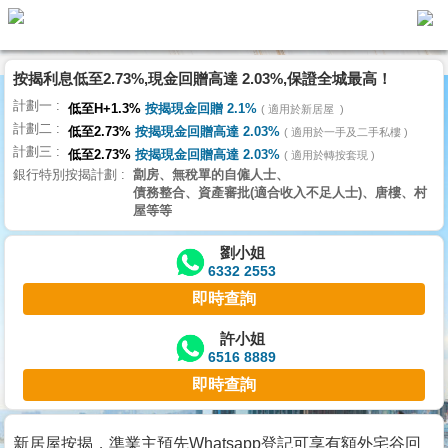
按揭利息低至2.73%,現金回贈高達 2.03%,保證全城最高！
主
計劃一
頁
低至H+1.3%
按揭現金回贈 2.1%
適用於新居屋
代
計劃二
理
低至2.73%
按揭現金回贈高達 2.03%
適用於一手及二手私樓
計劃三
搵
低至2.73%
按揭現金回贈高達 2.03%
適用於轉按套現
銀行特別按揭計劃
劏房、無稅單的自僱人士、
樓/
債務整合、資產審批(適合收入不足人士)、唐樓、村
成
屋等等
交
劉小姐
6332 2553
業
即時查詢
主
放
許小姐
6516 8889
盤
即時查詢
宅
谷
新居屋按揭，準業主預先Whatsapp登記可享有額外宅谷回