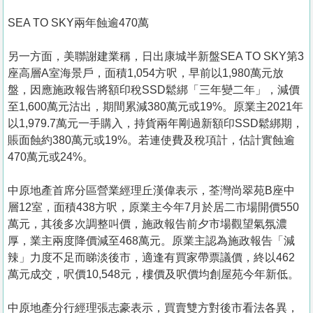
SEA TO SKY兩年蝕逾470萬
另一方面，美聯謝建業稱，日出康城半新盤SEA TO SKY第3
座高層A室海景戶，面積1,054方呎，早前以1,980萬元放
盤，因應施政報告將額印稅SSD鬆綁「三年變二年」，減價
至1,600萬元沽出，期間累減380萬元或19%。原業主2021年
以1,979.7萬元一手購入，持貨兩年剛過新額印SSD鬆綁期，
賬面蝕約380萬元或19%。若連使費及稅項計，估計實蝕逾
470萬元或24%。
中原地產首席分區營業經理丘漢偉表示，荃灣尚翠苑B座中
層12室，面積438方呎，原業主今年7月於居二市場開價550
萬元，其後多次調整叫價，施政報告前夕市場觀望氣氛濃
厚，業主兩度降價減至468萬元。原業主認為施政報告「減
辣」力度不足而睇淡後市，適逢有買家帶票議價，終以462
萬元成交，呎價10,548元，樓價及呎價均創屋苑今年新低。
中原地產分行經理張志豪表示，買賣雙方對後市看法各異，