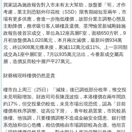
買家認為施政報告對入市未有太大幫助，放盤要「筍」才作
考慮，業主則恐額外印花稅（SSD）限售期縮短至兩年，市
場有更多供應，會進一步拖低樓價，故部分業主調整心態及
主動降價，務求吸引客人睇樓及還價。荃灣愉景新城剛錄施
政報告後首宗成交，單位為12座高層F室，面積650方呎，9
月初放盤價為1,020萬元，本月兩次減價，最新叫價934萬
元，終以908萬元獲承接，累減112萬元或11%。上一宗同類
成交為1座中層E室，7月以935萬元沽出，今番新成交屬高
層，造價反而較中層戶平27萬元。
財爺稱現時樓價仍然是貴
樓市自上周三（25日）「減辣」後已調低部分稅率，惟交投
未見明顯增加。財政司司長陳茂波指，本港樓價在兩年間跌
約17%，但交投量仍較低，未見市場出現恐慌，認為「目前
樓價有秩序調整、從高位下滑」，青年較易置業，市民較易
換樓。他強調，只要樓價調整不造成金融安全隱患、銀行體
系危險和信心危機，相信價格由市場調節較為合適。他坦言