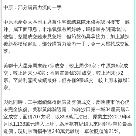
中原：部分購買力流向一手
中原地產亞太區副主席兼住宅部總裁陳永傑亦認同樓市「減
辣」屬正面訊息，市場氣氛有所好轉，睇樓量亦明顯增加。
他指，整體成交雖未見急增，但筍盤仍具承接力，加上減辣
後新盤積極起動，部分購買力流向一手，令十大屋苑成交回
落。
美聯十大屋苑周末錄7宗成交，較上周少3宗；中原錄6宗成
交，較上周末少4宗；香港置業錄3宗成交，較上周末少2
宗。至於利嘉閣成績最好，但亦僅9宗成交，較上周末微增1
宗。
與此同時，二手繼續錄得蝕讓及劈價成交，反映樓市信心仍
未完全恢復。美聯黃錦瀚透露，昨錄沙田第一城34座高層C
室成交，面積707方呎，以898萬元沽出。原業主於2019年4
月以1,138萬元購入上址，為屋苑有紀錄以來同類型單位最高
造價，現則賬面損手達240萬元離場，單位貶值逾21%。