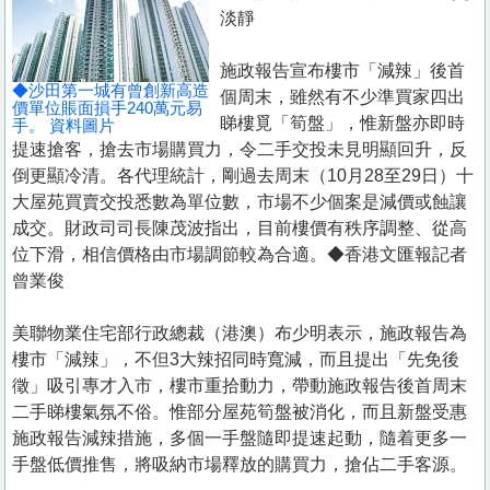
置
淡靜
業
施政報告宣布樓市「減辣」後首
手
◆沙田第一城有曾創新高造
個周末，雖然有不少準買家四出
冊
價單位賬面損手240萬元易
睇樓覓「筍盤」，惟新盤亦即時
手。 資料圖片
提速搶客，搶去市場購買力，令二手交投未見明顯回升，反
關
倒更顯冷清。各代理統計，剛過去周末（10月28至29日）十
於
大屋苑買賣交投悉數為單位數，市場不少個案是減價或蝕讓
我
成交。財政司司長陳茂波指出，目前樓價有秩序調整、從高
們
位下滑，相信價格由市場調節較為合適。◆香港文匯報記者
曾業俊
美聯物業住宅部行政總裁（港澳）布少明表示，施政報告為
樓市「減辣」，不但3大辣招同時寬減，而且提出「先免後
徵」吸引專才入市，樓市重拾動力，帶動施政報告後首周末
二手睇樓氣氛不俗。惟部分屋苑筍盤被消化，而且新盤受惠
施政報告減辣措施，多個一手盤隨即提速起動，隨着更多一
手盤低價推售，將吸納市場釋放的購買力，搶佔二手客源。