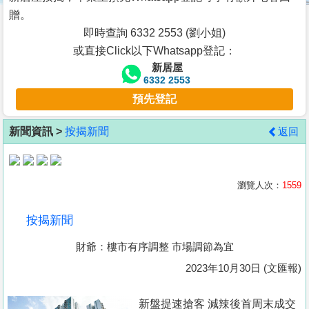
按
贈。
揭
即時查詢 6332 2553 (劉小姐)
或直接Click以下Whatsapp登記：
地
新居屋
產
6332 2553
博
預先登記
客
新聞資訊 >
按揭新聞
返回
地
產
新
瀏覽人次：
1559
聞
按揭新聞
數
財爺：樓市有序調整 市場調節為宜
據
公
2023年10月30日 (文匯報)
佈
新盤提速搶客 減辣後首周末成交