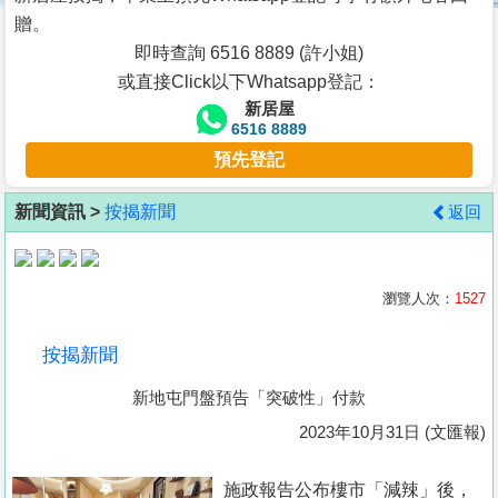
按
贈。
揭
即時查詢 6516 8889 (許小姐)
或直接Click以下Whatsapp登記：
地
新居屋
產
6516 8889
博
預先登記
客
新聞資訊 >
按揭新聞
返回
地
產
新
瀏覽人次：
1527
聞
按揭新聞
數
新地屯門盤預告「突破性」付款
據
公
2023年10月31日 (文匯報)
佈
施政報告公布樓市「減辣」後，