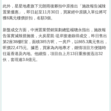
此外，星星地產旗下元朗雨後夥拍中原推出「施政報告減辣
置業優惠」，即日起至11月30日，買家經中原購入單位將可
獲6萬元樓價折扣，名額3個。
新盤成交方面，中洲置業營銷策劃總監楊聰永指出，施政報
告落實減辣措施後，火炭星凱·堤岸接連錄得成交，昨日售出
第2座38樓E室，面積385方呎，一房戶，以865.3萬元售出，
呎價22,475元。據悉，買家為內地專才，鍾情項目方便隨時
往返香港及內地。他續指，項目自上月13日重推後迅沽32
伙，套現逾3.6億元。