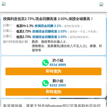
按揭利息低至2.73%,現金回贈高達 2.03%,保證全城最高！
主
計劃一
頁
低至H+1.3%
按揭現金回贈 2.1%
適用於新居屋
代
計劃二
理
低至2.73%
按揭現金回贈高達 2.03%
適用於一手及二手私樓
計劃三
搵
低至2.73%
按揭現金回贈高達 2.03%
適用於轉按套現
銀行特別按揭計劃
劏房、無稅單的自僱人士、
樓/
債務整合、資產審批(適合收入不足人士)、唐樓、村
成
屋等等
交
許小姐
6516 8889
業
即時查詢
主
放
劉小姐
6332 2553
盤
即時查詢
宅
谷
新居屋按揭，準業主預先Whatsapp登記可享有額外宅谷回