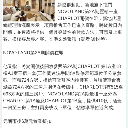
置
新盤群起動。新地旗下屯門
業
NOVO LAND第2A期壓軸一座
CHARLOT開價在即，新地代理
手
總經理陳漢麟表示，項目推售工作已進入直路，將於數日內
冊
開價，並透露將提供一個具突破性的付款方法，可惠及上車
客、換樓客及專才客。香港文匯報訊（記者 梁悅琴）
關
於
NOVO LAND第2A期開價在即
我
們
他又指，將於開價後開放參照第2A期CHARLOT 第1A座18
樓A1室三房一套(工作間連洗手間)連裝修示範單位予公眾參
觀，面積724方呎，相信可吸引區內換樓客，首張價單會否
涵蓋724方呎的三房戶則仍在考慮中，CHARLOT另有515至
693方呎的細三房戶。NOVO LAND第2A期最後一座分為
CHARLOT第1A座及CHARLOT第1B座，提供410伙，涵蓋
一房至三房，主打兩房或以下單位，佔標準單位近六成。
元朗雨後6萬元置業折扣