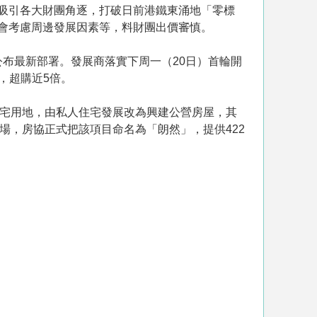
吸引各大財團角逐，打破日前港鐵東涌地「零標
會考慮周邊發展因素等，料財團出價審慎。
）公布最新部署。發展商落實下周一（20日）首輪開
伙，超購近5倍。
的住宅用地，由私人住宅發展改為興建公營房屋，其
場，房協正式把該項目命名為「朗然」，提供422