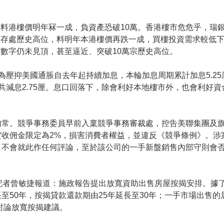
料港樓價明年冧一成，負資產恐破10萬。香港樓市危危乎，瑞
庫存處歷史高位，料明年本港樓價再跌一成，買樓投資需求較低
數字仍未見頂，甚至逼近、突破10萬宗歷史高位。
為壓抑美國通脹自去年起持續加息，本輪加息周期累計加息5.2
減息2.75厘。息口回落下，除會利好本地樓市外，也會利好資金
。
如常。競爭事務委員早前入稟競爭事務審裁處，控告美聯集團及旗
實收佣金限定為2%，損害消費者權益，並違反《競爭條例》。涉
，不會就此作任何評論，至於該公司的一手新盤銷售內部守則會
。記者曾敏捷報道：施政報告提出放寬資助出售房屋按揭安排。據
至50年，按揭貸款還款期由25年延長至30年；一手市場出售
討論放寬按揭建議。