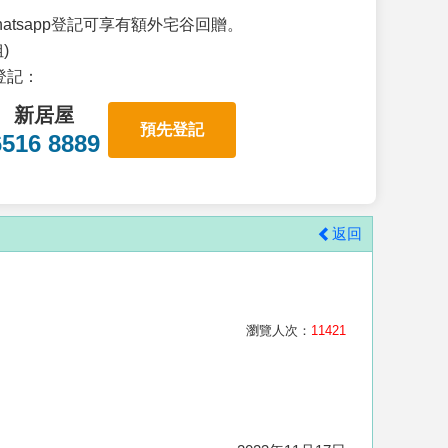
atsapp登記可享有額外宅谷回贈。
)
p登記：
新居屋
預先登記
6516 8889
返回
瀏覽人次：
11421