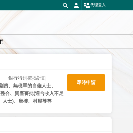
代理登入
們
銀行特別按揭計劃
即時申請
劏房、無稅單的自僱人士、
整合、資產審批(適合收入不足
人士)、唐樓、村屋等等