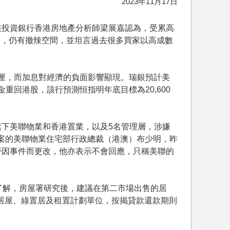
2023年11月17日
銀投資銀行香港房地產分析師梁展嘉認為，受累高
下，仍有撤辣空間，並坦言過去很多買家以高成數
5厘，而加息對經濟的負面影響顯現。瑞銀預計美
重回港股，該行預測恒指明年底目標為20,600
下美聯物業和香港置業，以及5名管理層，涉嫌
案的美聯物業住宅部行政總裁（港澳）布少明，昨
否因事件而更改，他亦表示不會回應，只稱美聯的
了解，房屋署研究後，建議在第二市場出售的居
的居屋、綠置居及租置計劃單位，按揭貸款還款期則