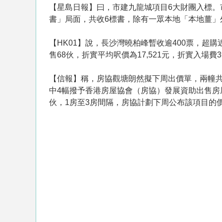
【星島日報】曰，市建九龍城項目6大財團入標
書」局面，共收6標書，除有一眾本地「本地薑
【HK01】說，長沙灣曉柏峰暫收逾400票，超
售68伙，折實平均呎價為17,521元，折實入場費
【信報】稱，房協觀塘朗然擬下周出價單，兩幢共4
中4幅撥予香港房屋協會（房協）發展資助出售房
伙，1房至3房間隔，房協計劃下周公布該項目的價