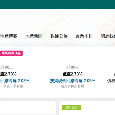
地產博客
地產新聞
數據公佈
置業手冊
關於我
宅谷獨家優惠
計劃二
計劃三
至2.73%
低至2.73%
回贈高達 2.03%
按揭現金回贈高達 2.03%
債務
一手及二手私樓
適用於轉按套現
最新優惠