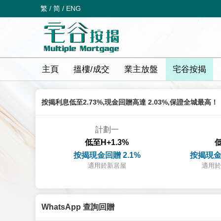
繁
/
简
/
ENG
主頁
搵樓/成交
業主放盤
宅谷按揭
按揭利息低至2.73%,現金回贈高達 2.03%,保證全城最高！
計劃一
低至H+1.3%
低
按揭現金回贈 2.1%
按揭現金
適用於新居屋
適用於
WhatsApp 查詢回贈