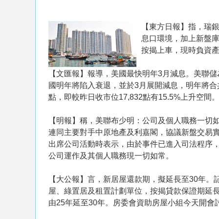
【東方日報】指，瑞銀
息口環境，加上新盤
按揭上車，現時負資產
【文匯報】報導，美國最快明年3月減息。美聯儲
國明年將陷入衰退，並於3月展開減息，明年將合共
點，即較昨日收市位17,832點有15.5%上升空間
【明報】稱，美聯布少明：公司及個人職務一切
連同主要對手中原地產及利嘉閣，協議新盤交易
出席公司活動時表示，由於事件已進入司法程序
公司運作及其個人職務現一切如常。
【大公報】言， 新居屋還款期，擬延長至30年
屋、綠置居及租置計劃單位，按揭貸款保證期延長
由25年延至30年。房委會資助房屋小組今天開會