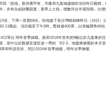
。市區「靚地」新供應罕有，市建局九龍城盛德街項目昨日截標，
」外，亦有合組財團競逐；業界人士指，標數符合市場預期，出價
購近5倍，下周一首賣68伙。恒地旗下長沙灣曉柏峰昨日（16日
392.13萬起。項目截至下午3時，暫錄逾400票，以首輪開售68
22單位 明年首季抽籤。政府2018年宣布把9幅位於九龍東
屋，當中位於觀塘安達臣道一帶的「R2-3」地盤將搶閘於本月登
單和申請安排，預計2024年首季抽籤，明年次季揀樓。