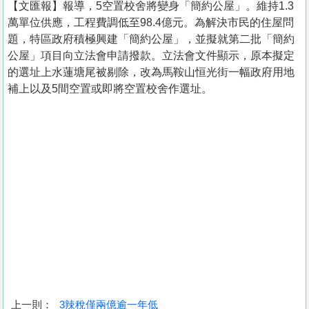
【文匯報】報導，5空置校舍將變身「簡約公屋」。維持1.3
萬單位供應，工程費調低至98.4億元。為解決市民的住屋問
題，特區政府積極興建「簡約公屋」，並擬就第二批「簡約
公屋」項目向立法會申請撥款。立法會文件顯示，原本擬定
的選址上水蓮塘尾被剔除，改為馬鞍山恒光街一幅政府用地
補上以及5間空置或即將空置校舍作選址。
上一則：
3辣稅僅兩億逾一年低