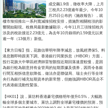
置
成交飆1.9倍，徵收率大降，上月
業
三稅共2.23億逾年最少。今年10
月25日公布的《施政報告》，就
手
樓市辣招推出一系列寬減辣招稅安排，措施對相關稅項的影
冊
響開始顯現。稅務局最新數據顯示，今年11月三項辣招稅共
涉及的稅款接近2.23億元，為去年10月錄得約1.59億元以來
關
逾一年（13個月）新低。
於
我
【東方日報】指，花旗估華明年降準減息，放風經濟保5。料
們
港息難即時跟美下調。香港銀行同業拆息（HIBOR）方面，
投行花旗大中華區經濟師雷智顏指近期回落速度較慢，是因
為銀行較為願意持有金管局的短期票據及債券，因而令各銀
行間互相拆借意欲降低，做法亦是聯儲局、瑞士央行等全球
央行為銀行補充短期資本的新常態，但她強調HIBOR高企不
代表港銀流動性緊張。
【HK01】說，萊坊料香港豪宅價格明年僅升0.5%，大幅跑
輸全球多個主要城市。萊坊上調對全球豪宅樓價的預測，預