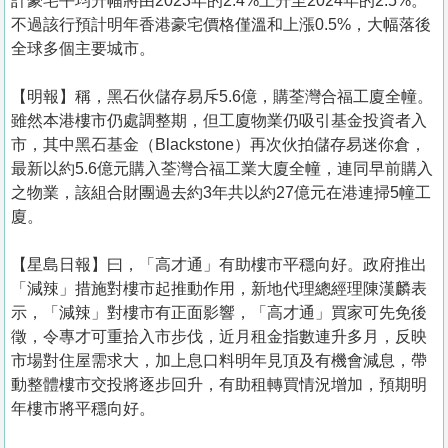
計豪宅平均升幅將由2023年的2.4%上升至2024年的2.5%。
不過該行預計明年香港豪宅價格僅溫和上漲0.5%，大幅落後
全球多個主要城市。
【明報】稱，黑石伙儲存易斥5.6億，購荃灣合福工廈全幢。
雖然本港樓市仍處調整期，但工廈物業仍吸引基金投資者入
市，其中黑石基金（Blackstone）再次伙拍儲存易迷你倉，
最新以約5.6億元購入荃灣合福工業大廈全幢，連同早前購入
之物業，該組合財團過去約3年共以約27億元在港連掃5幢工
廈。
【星島日報】曰，「高才通」有助樓市平穩向好。政府推出
「減辣」措施對樓市起推動作用，新地代理總經理陳漢麟表
示，「減辣」對樓市有正面影響，「高才通」買家可先免後
徵，令專才可重拾入市步伐，近月租金指數連升多月，反映
市場對住屋需求大，加上息口料明年見頂及有機會減息，帶
動整體樓市交投將逐步回升，有助租轉買情況增加，預期明
年樓市將平穩向好。