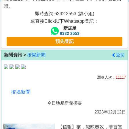
按
贈。
揭
即時查詢 6332 2553 (劉小姐)
或直接Click以下Whatsapp登記：
地
新居屋
產
6332 2553
博
預先登記
客
新聞資訊 >
按揭新聞
返回
地
產
新
瀏覽人次：
11117
聞
按揭新聞
數
今日地產新聞摘要
據
公
2023年12月12日
佈
【信報】稱，減辣奏效，非首置