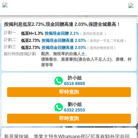
按揭利息低至2.73%,現金回贈高達 2.03%,保證全城最高！
主
計劃一
頁
低至H+1.3%
按揭現金回贈 2.1%
適用於新居屋
代
計劃二
理
低至2.73%
按揭現金回贈高達 2.03%
適用於一手及二手私樓
計劃三
搵
低至2.73%
按揭現金回贈高達 2.03%
適用於轉按套現
銀行特別按揭計劃
劏房、無稅單的自僱人士、
樓/
債務整合、資產審批(適合收入不足人士)、唐樓、村
成
屋等等
交
許小姐
6516 8889
業
即時查詢
主
放
劉小姐
6332 2553
盤
即時查詢
宅
谷
新居屋按揭，準業主預先Whatsapp登記可享有額外宅谷回