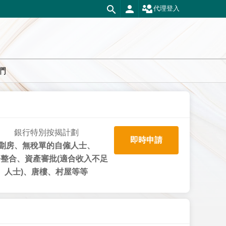
代理登入
們
銀行特別按揭計劃
即時申請
劏房、無稅單的自僱人士、
整合、資產審批(適合收入不足
人士)、唐樓、村屋等等