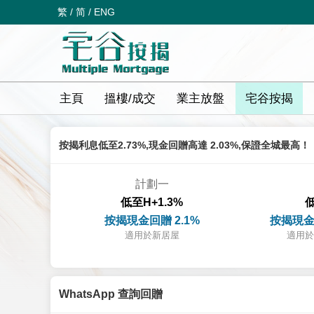
繁
/
简
/
ENG
主頁
搵樓/成交
業主放盤
宅谷按揭
按揭利息低至2.73%,現金回贈高達 2.03%,保證全城最高！
計劃一
低至H+1.3%
低
按揭現金回贈 2.1%
按揭現金
適用於新居屋
適用於
WhatsApp 查詢回贈