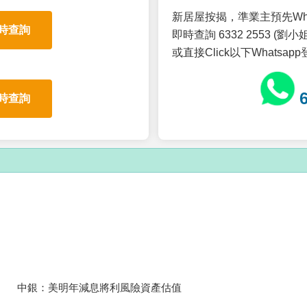
新居屋按揭，準業主預先Wh
時查詢
即時查詢 6332 2553 (劉小姐
或直接Click以下Whatsap
時查詢
中銀：美明年減息將利風險資產估值