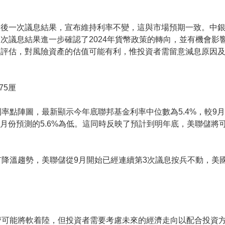
最後一次議息結果，宣布維持利率不變，這與市場預期一致。中
次議息結果進一步確認了2024年貨幣政策的轉向，並有機會影響
的評估，對風險資產的估值可能有利，惟投資者需留意減息原因
75厘
率點陣圖，最新顯示今年底聯邦基金利率中位數為5.4%，較9
9月份預測的5.6%為低。這同時反映了預計到明年底，美聯儲將
降溫趨勢，美聯儲從9月開始已經連續第3次議息按兵不動，美國
濟可能將軟着陸，但投資者需要考慮未來的經濟走向以配合投資