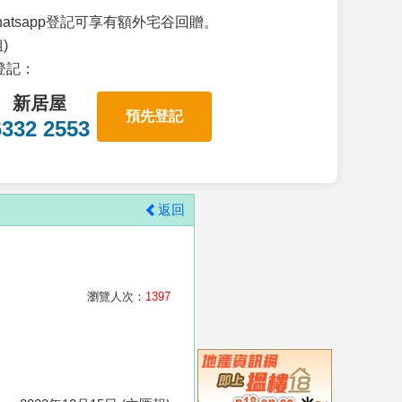
atsapp登記可享有額外宅谷回贈。
)
p登記：
新居屋
預先登記
6332 2553
返回
瀏覽人次：
1397