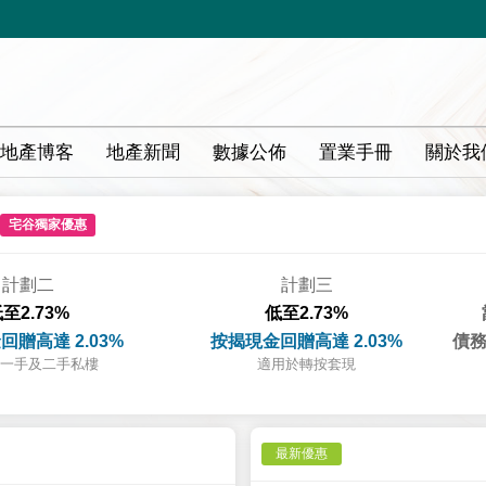
地產博客
地產新聞
數據公佈
置業手冊
關於我
宅谷獨家優惠
計劃二
計劃三
至2.73%
低至2.73%
回贈高達 2.03%
按揭現金回贈高達 2.03%
債務
一手及二手私樓
適用於轉按套現
最新優惠