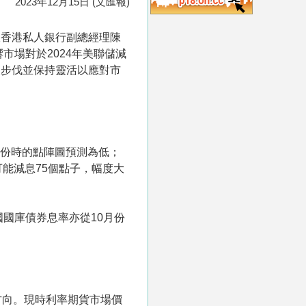
2023年12月15日 (文匯報)
銀香港私人銀行副總經理陳
市場對於2024年美聯儲減
及步伐並保持靈活以應對市
月份時的點陣圖預測為低；
可能減息75個點子，幅度大
國庫債券息率亦從10月份
方向。現時利率期貨市場價