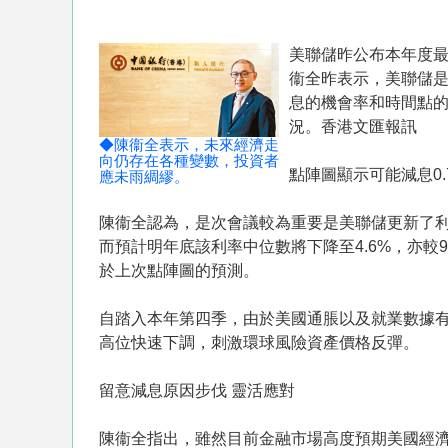
美聯儲昨公布本年度
衞全昨表示，美聯儲是
息的機會率和時間點
況。香港文匯報訊
◆陳衞全表示，未來經濟走
向仍存在各種變數，投資者
點陣圖顯示可能減息0.
應未雨綢繆。
陳衞全認為，是次會議較為重要是美聯儲更新了利
而預計明年底該利率中位數將下降至4.6%，亦較
於上次點陣圖的預測。
自踏入本年第四季，由於美國通脹以及就業數據有
高位快速下調，刺激環球風險資產價格反彈。
留意減息原因步伐 靈活應對
陳衞全指出，雖然目前金融市場高度預期美國經