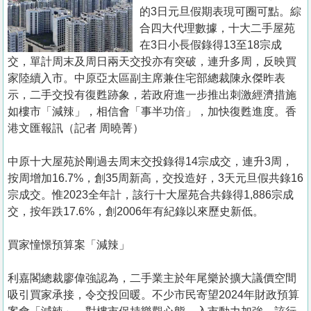
置
的3日元旦假期表現可圈可點。綜
業
合四大代理數據，十大二手屋苑
在3日小長假錄得13至18宗成
手
交，單計周末及周日兩天交投亦有突破，連升多周，反映買
冊
家陸續入市。中原亞太區副主席兼住宅部總裁陳永傑昨表
示，二手交投有復甦跡象，若政府進一步推出刺激經濟措施
關
如樓市「減辣」，相信會「事半功倍」，加快復甦進度。香
於
港文匯報訊（記者 周曉菁）
我
們
中原十大屋苑於剛過去周末交投錄得14宗成交，連升3周，
按周增加16.7%，創35周新高，交投造好，3天元旦假共錄16
宗成交。惟2023全年計，該行十大屋苑合共錄得1,886宗成
交，按年跌17.6%，創2006年有紀錄以來歷史新低。
買家憧憬預算案「減辣」
利嘉閣總裁廖偉強認為，二手業主於年尾樂於擴大議價空間
吸引買家承接，令交投回暖。不少市民寄望2024年財政預算