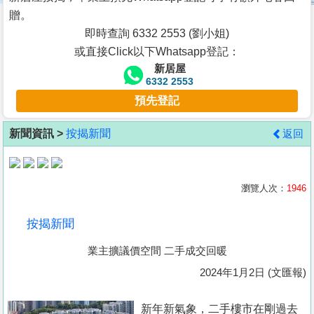
按
贈。
揭
即時查詢 6332 2553 (劉小姐)
或直接Click以下Whatsapp登記：
地
新居屋
產
6332 2553
博
預先登記
客
新聞資訊 >
按揭新聞
返回
地
產
新
瀏覽人次：
1946
聞
按揭新聞
數
業主擴議價空間 二手成交回暖
據
公
2024年1月2日 (文匯報)
佈
新年新氣象，二手樓市在剛過去