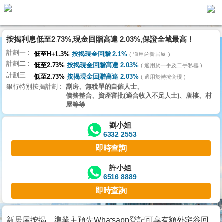
按揭利息低至2.73%,現金回贈高達 2.03%,保證全城最高！
主
計劃一
頁
低至H+1.3%
按揭現金回贈 2.1%
適用於新居屋
代
計劃二
理
低至2.73%
按揭現金回贈高達 2.03%
適用於一手及二手私樓
計劃三
搵
低至2.73%
按揭現金回贈高達 2.03%
適用於轉按套現
銀行特別按揭計劃
劏房、無稅單的自僱人士、
樓/
債務整合、資產審批(適合收入不足人士)、唐樓、村
成
屋等等
交
劉小姐
6332 2553
業
即時查詢
主
放
許小姐
6516 8889
盤
即時查詢
宅
谷
新居屋按揭，準業主預先Whatsapp登記可享有額外宅谷回