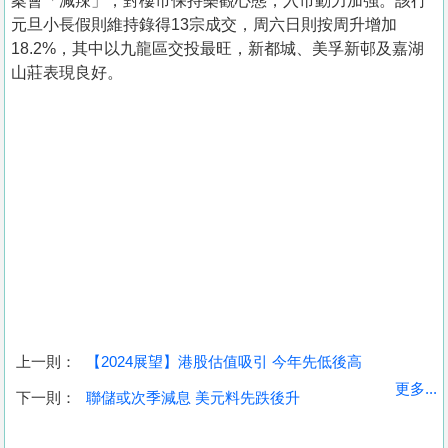
案會「減辣」，對樓市保持樂觀心態，入市動力加強。該行
元旦小長假則維持錄得13宗成交，周六日則按周升增加
18.2%，其中以九龍區交投最旺，新都城、美孚新邨及嘉湖
山莊表現良好。
上一則：
【2024展望】港股估值吸引 今年先低後高
收
更多...
下一則：
聯儲或次季減息 美元料先跌後升
藏
樓