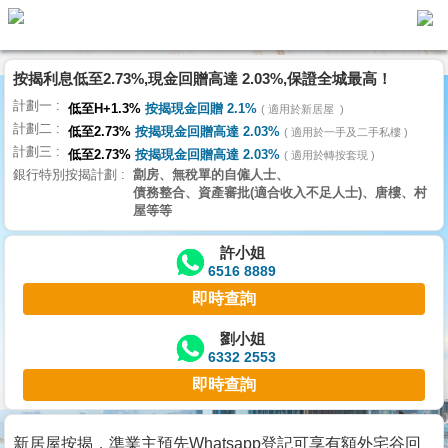
按揭利息低至2.73%,現金回贈高達 2.03%,保證全城最高！
主
計劃一
頁
低至H+1.3%
按揭現金回贈 2.1%
適用於新居屋
代
計劃二
理
低至2.73%
按揭現金回贈高達 2.03%
適用於一手及二手私樓
計劃三
搵
低至2.73%
按揭現金回贈高達 2.03%
適用於轉按套現
銀行特別按揭計劃
劏房、無稅單的自僱人士、
樓/
債務整合、資產審批(適合收入不足人士)、唐樓、村
成
屋等等
交
許小姐
6516 8889
業
即時查詢
主
放
劉小姐
6332 2553
盤
即時查詢
宅
谷
新居屋按揭，準業主預先Whatsapp登記可享有額外宅谷回