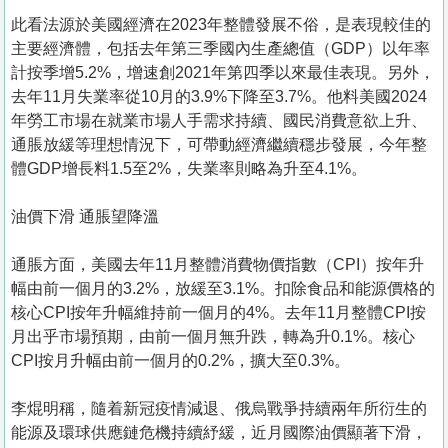
此看法源於美國經濟在2023年整體發展不俗，是表現較佳的
主要經濟體，包括去年第三季國內生產總值（GDP）以年率
計按季增5.2%，增速創2021年第四季以來最佳表現。另外，
去年11月失業率從10月的3.9%下降至3.7%。他料美國2024
年勞工市場在就業市場人手需求持續、國民消費意欲上升、
通脹放緩等理想情況下，可帶動經濟繼續穩步發展，今年整
體GDP增長料1.5至2%，失業率則略為升至4.1%。
油價下滑 通脹望降溫
通脹方面，美國去年11月整體消費物價指數（CPI）按年升
幅由前一個月的3.2%，放緩至3.1%。扣除食品和能源價格的
核心CPI按年升幅維持前一個月的4%。去年11月整體CPI按
月出乎市場預期，由前一個月無升跌，轉為升0.1%。核心
CPI按月升幅由前一個月的0.2%，擴大至0.3%。
李焜明稱，隨着新冠疫情減退、俄烏戰爭持續兩年所衍生的
能源及環球供應鏈危機持續紓緩，近月國際油價顯著下滑，