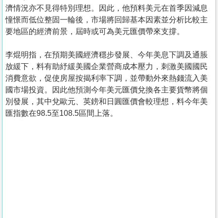
濟情況亦不見得特別理想。因此，他預料美元在首季因減息
憧憬而低位整固一輪後，市場將回歸基本因素並分析比較主
要地區的經濟前景，屆時或可為美元匯價帶來支撐。
李焜明指，在預期美國經濟穩步發展、今年美息下調及通脹
放緩下，料有助紓緩美國企業營商成本壓力，刺激美國國民
消費意欲，促使房屋按揭利率下調，並帶動外來熱錢流入美
國市場投資。因此他預測今年美元匯價兌換各主要貨幣將個
別發展，其中兌歐元、英鎊和日圓匯價會較理想，料今年美
匯指數在98.5至108.5區間上落。