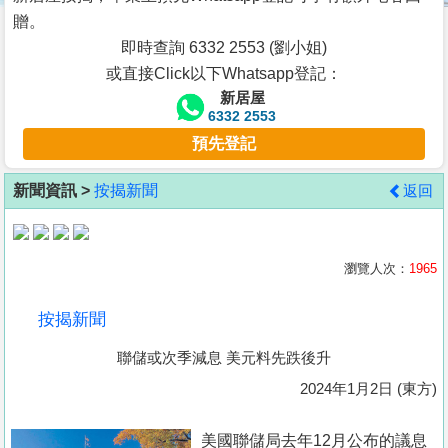
按
贈。
揭
即時查詢 6332 2553 (劉小姐)
或直接Click以下Whatsapp登記：
地
新居屋
產
6332 2553
博
預先登記
客
新聞資訊 >
按揭新聞
返回
地
產
新
瀏覽人次：
1965
聞
按揭新聞
數
聯儲或次季減息 美元料先跌後升
據
公
2024年1月2日 (東方)
佈
美國聯儲局去年12月公布的議息