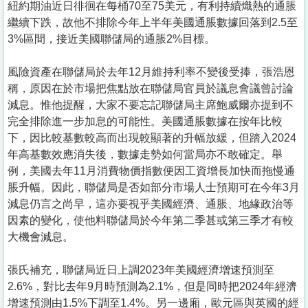
紐約期油近日徘徊在每桶70至75美元，有利持續熾熱的通脹
繼續下跌，故他不排除今年上半年美國通脹數據回落到2.5至
3%區間，接近美國聯儲局的通脹2%目標。
風險資產在聯儲局於去年12月維持利率不變後受捧，張浩恩
稱，原因在於市場把焦點放在聯儲局官員於議息會議曾討論
減息。惟他提醒，大家不要忘記聯儲局主席鮑威爾亦提到不
完全排除進一步加息的可能性。美國通脹數據在按年比較
下，因比較基數較高而出現較顯著的升幅放緩，但踏入2024
年高基數效應消失後，數據走勢如何當局亦不敢確定。舉
例，美國去年11月消費物價指數便因工資增長加快而拖慢通
脹升幅。因此，聯儲局是否如部分市場人士預期可在今年3月
減息仍言之尚早，這亦要視乎美國經濟、通脹、地緣政治等
因素的變化，使他料聯儲局於今年第二季甚或第三季才有較
大機會減息。
張氏補充，聯儲局近日上調2023年美國經濟增速預測至
2.6%，對比去年9月時預測為2.1%，但是同時把2024年經濟
增速預測由1.5%下調至1.4%。另一邊廂，歐元區與英國的經