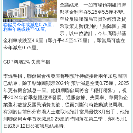
置
會議結果，一如市場預期維持聯
業
邦基金利率在5.25至5.5厘不變。
至於反映聯儲局官員對經濟及貨
手
聯儲局今年或減息0.75厘，
幣政策走勢預測的「點陣圖」顯
冊
利率年底或跌至4.6厘。
示，以中位數計，今年底聯邦基
金利率或跌至4.6厘（即介乎4.5至4.75厘），即當局可能在
關
今年減息0.75厘。
於
我
GDP料增2% 失業率揚
們
李焜明指，聯儲局會後發表聲明預計持續接近兩年加息周期
已結束，除了點陣圖顯示2024年預計減息空間0.75厘，2025
年更有機會減息一厘。他預期聯儲局將會「穩打穩紮」，視
乎2024年首季整體經濟發展、通脹數據、失業率、華爾街企
業盈利數據及國民消費意欲，從而判斷何時啟動減息周期。
有別於目前部分市場人士進取地預計當局最快3月出手，他預
測聯儲局今年首次減息0.25厘的時間落在第二季，亦即5月1
日或6月12日公布議息結果時。