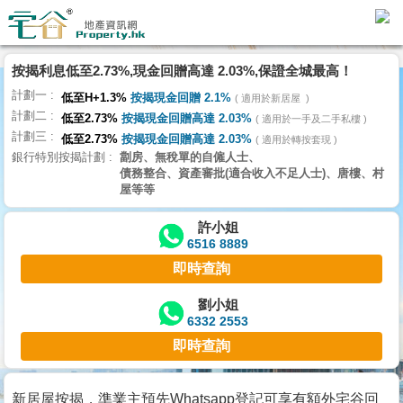
按揭利息低至2.73%,現金回贈高達 2.03%,保證全城最高！
主
計劃一
頁
低至H+1.3%
按揭現金回贈 2.1%
適用於新居屋
代
計劃二
低至2.73%
按揭現金回贈高達 2.03%
理
適用於一手及二手私樓
計劃三
搵
低至2.73%
按揭現金回贈高達 2.03%
適用於轉按套現
銀行特別按揭計劃
劏房、無稅單的自僱人士、
樓/
債務整合、資產審批(適合收入不足人士)、唐樓、村
成
屋等等
交
許小姐
6516 8889
業
即時查詢
主
放
劉小姐
6332 2553
盤
即時查詢
宅
谷
新居屋按揭，準業主預先Whatsapp登記可享有額外宅谷回