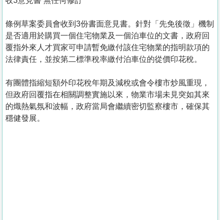
收3意見書 無任何修訂
條例草案委員會收到3份書面意見書。針對「先免後徵」機制
是否適用於購買一個住宅物業及一個泊車位的文書，政府回
覆指外來人才買家可申請暫免繳付該住宅物業的指明款項的
法律責任，並按第二標準稅率繳付泊車位的從價印花稅。
有團體指縮短額外印花稅年期及減稅或會令樓市炒風重現，
但政府回覆指在相關調整實施以來，物業市場未見突如其來
的熾熱氣氛和波幅，政府當局會繼續密切監察樓市，確保其
穩健發展。