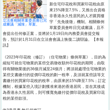
置
新住宅印花稅和買家印花稅由原
業
來15%降至7.5%，又推出合資格
非香港永久性居民的人才購買樓
手
立法會相關草案委員會已完
宇「先免後徵」機制。相關條例
冊
成審議「減辣」草案。
草案委員會昨日完成審議，且不
會提出任何修正案，並將於1月19日向內務委員會提交報
關
告，預計於1月31日在立法會會議上恢復二讀辯論。【本報
於
訊】
我
們
《2023年印花稅（修訂）（住宅物業）條例草案》，目的為
縮短可就住宅物業的某些交易徵收額外印花稅的期間，由取
得有關物業後的36個月減至24個月；將須就處理住宅物業的
某些文書繳付的從價印花稅的劃一稅率，及須就某些該等文
書繳付的買家印花稅的稅率，由原來的15%降至7.5%；訂定
機制，根據某些入境計劃獲准來港的香港居民，並在其後成
為香港永久性居民，則可獲寬免繳付從價印花稅及買家印花
稅的某些款項。