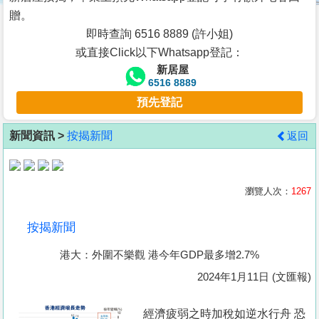
按
贈。
揭
即時查詢 6516 8889 (許小姐)
或直接Click以下Whatsapp登記：
地
新居屋
產
6516 8889
博
預先登記
客
新聞資訊 >
按揭新聞
返回
地
產
新
瀏覽人次：
1267
聞
按揭新聞
數
港大：外圍不樂觀 港今年GDP最多增2.7%
據
公
2024年1月11日 (文匯報)
佈
經濟疲弱之時加稅如逆水行舟 恐