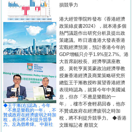
置
損競爭力
業
港大經管學院昨發布《香港經濟
手
政策綠皮書2024》，就本港多個
冊
熱門議題作出研究分析及提出政
策建議。昨日適逢港大發表香港
關
宏觀經濟預測，預計香港今年的
於
GDP增幅只介乎1.9%至2.7%。港
我
大首席副校長、經濟學講座教
們
授、黃乾亨黃英豪政治經濟學教
授兼香港經濟及商業策略研究所
總監王于漸教授昨展望香港經濟
表現時認為，就算今年中美國減
息，但亦「不應是樂觀的一
年」，樓市不會輕易回春，他亦
◆王于漸(右)認為，今年
「不應是樂觀的一年」，不
不贊成政府在經濟疲弱之時加
贊成政府在經濟疲弱之時加
稅，將不利提升競爭力。 ◆香港
稅，表示將不利提升競爭
力。左為鄧希煒。 中新社
文匯報記者 蔡競文