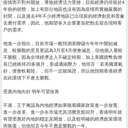
疫情而不對外開放，導致經濟活力受挫，目前經濟仍停留於4
年前的狀態，加上有部分地區也沒有因為疫情而實施嚴厲的
封閉，以及過去4年不少經濟地區已出現新的經濟創意和景象
去應付需求，因此，他期望各大企業要加把勁去迎合現時客
戶的需求。
他進一步指出，目前市場一般預測美聯儲今年年中開始減
息，較樂觀的意見更認為3月至4月便會減息，但他個人看較
不樂觀，因為全球經濟走入不確定時期，加上美國貨幣負增
長已經維持20多個月，形成通縮壓力，他坦言「若美國運氣
好，便會軟着陸」，但不一定能保證，所以他預期香港經濟
在此環境下不會太樂觀。
受惠內地向好 明年可望改善
不過，王于漸認為內地經濟如果隨着國家政策進一步放寬、
進一步改革、進一步令市場尤其消費意慾回升，香港明年就
有望受惠於內地的穩定及開放，以及較明確的經濟政策環境
而恢復，但他坦言今年不應是樂觀的一年。