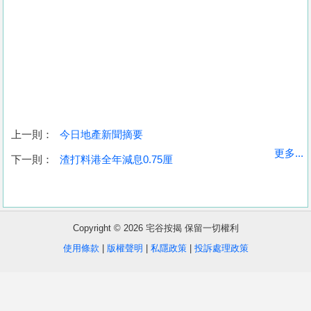
上一則：
今日地產新聞摘要
收
更多...
下一則：
渣打料港全年減息0.75厘
藏
樓
盤
Copyright © 2026 宅谷按揭 保留一切權利
繁
简
ENG
使用條款
|
版權聲明
|
私隱政策
|
投訴處理政策
體
体