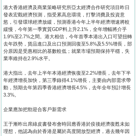
港大香港經濟及商業策略研究所亞太經濟合作研究項目昨日
發表宏觀經濟預測，指受累高息環境，打擊消費及投資意
慾，引發環球經濟放緩，預測香港今年上半年經濟增速將較
緩慢，今年第一季實質GDP料上升2.1%，全年增幅將介乎
1.9%至2.7%之間。港大相信，今年首季本港出入口可望扭轉
去年跌勢，貨品進口及出口預測回復至5.8%及5.5%增長，部
分原因是受惠相比的基數較低；就業市場預期保持平穩，失
業率維持在2.9%水平。
港大指出，去年上半年本港經濟恢復至2.2%增長，去年下半
年經濟增長加快，第三季錄得4.1%增長，主要由內部需求帶
動，預期去年第四季香港經濟增長4.5%，去年全年預計增長
3.3%。
企業應加把勁迎合客戶新需求
王于漸昨出席綠皮書發布會時回應香港於疫後經濟復甦未如
理想，他認為由於香港是屬於高度開放型經濟，過去幾年因