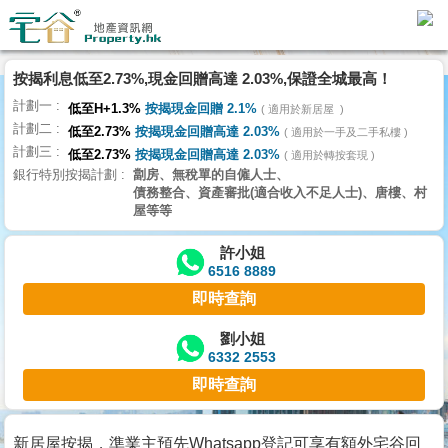
按揭利息低至2.73%,現金回贈高達 2.03%,保證全城最高！
主
計劃一
頁
低至H+1.3%
按揭現金回贈 2.1%
適用於新居屋
代
計劃二
低至2.73%
按揭現金回贈高達 2.03%
理
適用於一手及二手私樓
計劃三
搵
低至2.73%
按揭現金回贈高達 2.03%
適用於轉按套現
銀行特別按揭計劃
劏房、無稅單的自僱人士、
樓/
債務整合、資產審批(適合收入不足人士)、唐樓、村
成
屋等等
交
許小姐
6516 8889
業
即時查詢
主
放
劉小姐
6332 2553
盤
即時查詢
宅
谷
新居屋按揭，準業主預先Whatsapp登記可享有額外宅谷回