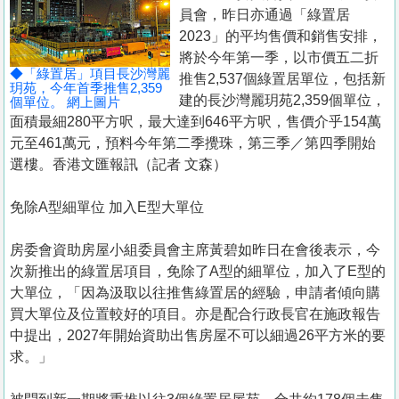
置
員會，昨日亦通過「綠置居
業
2023」的平均售價和銷售安排，
將於今年第一季，以市價五二折
手
◆「綠置居」項目長沙灣麗
推售2,537個綠置居單位，包括新
冊
玥苑，今年首季推售2,359
建的長沙灣麗玥苑2,359個單位，
個單位。 網上圖片
面積最細280平方呎，最大達到646平方呎，售價介乎154萬
關
元至461萬元，預料今年第二季攪珠，第三季／第四季開始
於
選樓。香港文匯報訊（記者 文森）
我
們
免除A型細單位 加入E型大單位
房委會資助房屋小組委員會主席黃碧如昨日在會後表示，今
次新推出的綠置居項目，免除了A型的細單位，加入了E型的
大單位，「因為汲取以往推售綠置居的經驗，申請者傾向購
買大單位及位置較好的項目。亦是配合行政長官在施政報告
中提出，2027年開始資助出售房屋不可以細過26平方米的要
求。」