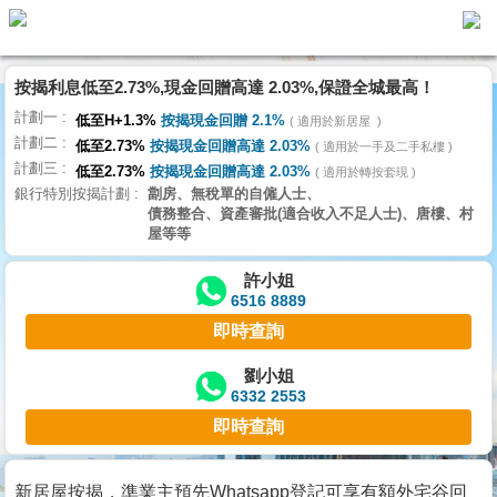
按揭利息低至2.73%,現金回贈高達 2.03%,保證全城最高！
主
計劃一
頁
低至H+1.3%
按揭現金回贈 2.1%
適用於新居屋
代
計劃二
理
低至2.73%
按揭現金回贈高達 2.03%
適用於一手及二手私樓
計劃三
搵
低至2.73%
按揭現金回贈高達 2.03%
適用於轉按套現
銀行特別按揭計劃
劏房、無稅單的自僱人士、
樓/
債務整合、資產審批(適合收入不足人士)、唐樓、村
成
屋等等
交
許小姐
6516 8889
業
即時查詢
主
放
劉小姐
6332 2553
盤
即時查詢
宅
谷
新居屋按揭，準業主預先Whatsapp登記可享有額外宅谷回