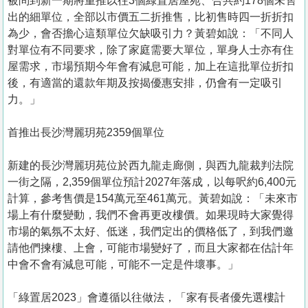
被問到新一期將重推以往3個綠置居屋苑、合共約178個未售
出的細單位，全部以市價五二折推售，比初售時四一折折扣
為少，會否擔心這類單位欠缺吸引力？黃碧如說：「不同人
對單位有不同要求，除了家庭需要大單位，單身人士亦有住
屋需求，市場預期今年會有減息可能，加上在這批單位折扣
後，有適當的還款年期及按揭優惠安排，仍會有一定吸引
力。」
首推出長沙灣麗玥苑2359個單位
新建的長沙灣麗玥苑位於西九龍走廊側，與西九龍裁判法院
一街之隔，2,359個單位預計2027年落成，以每呎約6,400元
計算，參考售價是154萬元至461萬元。黃碧如說：「未來市
場上有什麼變動，我們不會再更改樓價。如果現時大家覺得
市場的氣氛不太好、低迷，我們定出的價格低了，到我們邀
請他們揀樓、上會，可能市場變好了，而且大家都在估計年
中會不會有減息可能，可能不一定是件壞事。」
「綠置居2023」會遵循以往做法，「家有長者優先選樓計