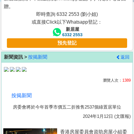
按
贈。
揭
即時查詢 6332 2553 (劉小姐)
或直接Click以下Whatsapp登記：
地
新居屋
產
6332 2553
博
預先登記
客
新聞資訊 >
按揭新聞
返回
地
產
新
瀏覽人次：
1389
聞
按揭新聞
數
房委會將於今年首季市價五二折推售2537個綠置居單位
據
公
2024年1月12日 (文匯報)
佈
香港房屋委員會資助房屋小組委