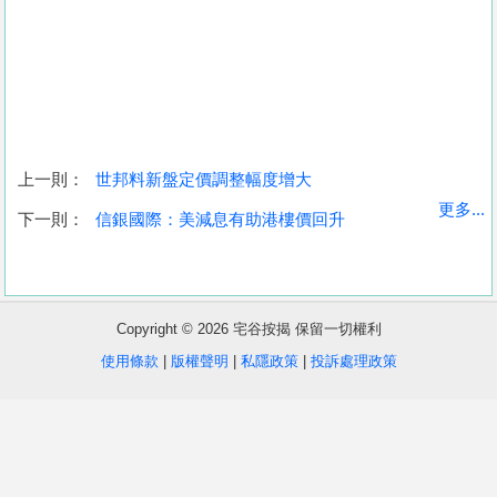
上一則：
世邦料新盤定價調整幅度增大
收
更多...
下一則：
信銀國際：美減息有助港樓價回升
藏
樓
盤
Copyright © 2026 宅谷按揭 保留一切權利
繁
简
ENG
使用條款
|
版權聲明
|
私隱政策
|
投訴處理政策
體
体