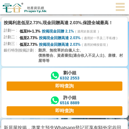
代
理
按揭利息低至2.73%,現金回贈高達 2.03%,保證全城最高！
主
計劃一
頁
低至H+1.3%
按揭現金回贈 2.1%
適用於新居屋
計劃二
低至2.73%
按揭現金回贈高達 2.03%
適用於一手及二手私樓
計劃三
搵
低至2.73%
按揭現金回贈高達 2.03%
適用於轉按套現
銀行特別按揭計劃
劏房、無稅單的自僱人士、
樓/
債務整合、資產審批(適合收入不足人士)、唐樓、村
成
屋等等
交
劉小姐
6332 2553
業
即時查詢
主
放
許小姐
6516 8889
盤
即時查詢
宅
谷
新居屋按揭，準業主預先Whatsapp登記可享有額外宅谷回