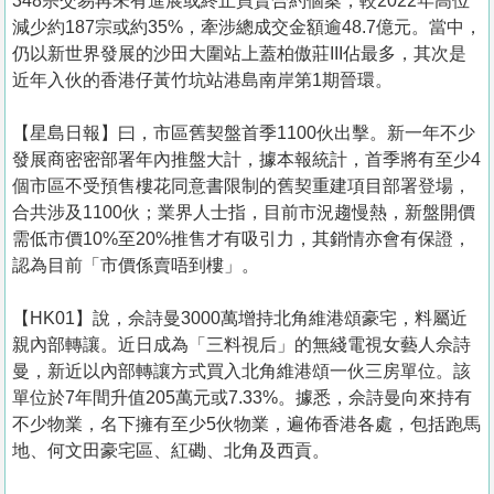
348宗交易再未有進展或終止買賣合約個案，較2022年高位
減少約187宗或約35%，牽涉總成交金額逾48.7億元。當中，
仍以新世界發展的沙田大圍站上蓋柏傲莊III佔最多，其次是
近年入伙的香港仔黃竹坑站港島南岸第1期晉環。
【星島日報】曰，市區舊契盤首季1100伙出擊。新一年不少
發展商密密部署年內推盤大計，據本報統計，首季將有至少4
個市區不受預售樓花同意書限制的舊契重建項目部署登場，
合共涉及1100伙；業界人士指，目前市況趨慢熱，新盤開價
需低市價10%至20%推售才有吸引力，其銷情亦會有保證，
認為目前「市價係賣唔到樓」。
【HK01】說，佘詩曼3000萬增持北角維港頌豪宅，料屬近
親內部轉讓。近日成為「三料視后」的無綫電視女藝人佘詩
曼，新近以內部轉讓方式買入北角維港頌一伙三房單位。該
單位於7年間升值205萬元或7.33%。據悉，佘詩曼向來持有
不少物業，名下擁有至少5伙物業，遍佈香港各處，包括跑馬
地、何文田豪宅區、紅磡、北角及西貢。