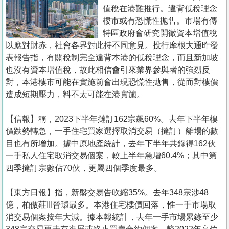
置
值稅在港難推行。違背低稅理念
業
樓市或有恐慌性拋售。市場有傳
特區政府會研究開徵資本增值稅
手
以應對財赤，社會各界對此持不同意見。投行摩根大通昨發
冊
表報告指，有關稅制完全違背本港的低稅理念，而且新加坡
也沒有資本增值稅，故此相信會引來業界參與者的強烈反
關
對，本港樓市可能在實施前會出現恐慌性拋售，從而對樓價
於
造成短期壓力，料不太可能在港實施。
我
們
【信報】稱，2023下半年撻訂162宗飆60%。去年下半年樓
價跌勢轉急，一手住宅買家選擇取消交易（撻訂）離場的數
目也有所增加。據中原地產統計，去年下半年共錄得162伙
一手私人住宅取消交易個案，較上半年急增60.4%；其中第
四季撻訂宗數佔70伙，更屬四個季度最多。
【東方日報】指，新盤交易告吹縮35%。去年348宗涉48
億，柏傲莊III晉環最多。本港住宅樓價回落，惟一手市場取
消交易個案按年大減。據本報統計，去年一手市場累錄至少