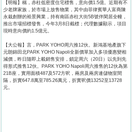
【明報】稱，赤柱低密度住宅標售，意向價1.5億。近期有不
少老牌家族，於市場上放售物業，其中由菲律賓華人富商陳
永栽創辦的裕景興業，持有南區赤柱大街5B號伴閑居全幢，
推出市場招標發售，今年3月8日截標；代理數據顯示，項目
現時意向價約1.5億元。
【大公報】言， PARK YOHO周六推12伙。新鴻基地產旗下
元朗錦田北PARK YOHO Napoli全新價單加入多項優惠變相
減價，昨日隨即上載銷售安排，鎖定周六（20日）以先到先
得形式推售12伙。PARK YOHO Napoli周六推售的12伙為第
21B座，實用面積487及572方呎，兩房及兩房連儲物室間
隔，折實647.8萬至785.26萬元，折實呎價13252至13728
元。