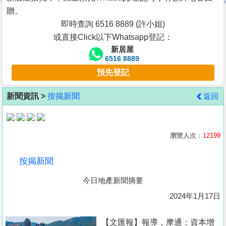
按
贈。
揭
即時查詢 6516 8889 (許小姐)
或直接Click以下Whatsapp登記：
地
新居屋
產
6516 8889
博
預先登記
客
新聞資訊 >
按揭新聞
返回
地
產
新
瀏覽人次：
12199
聞
按揭新聞
數
今日地產新聞摘要
據
公
2024年1月17日
佈
【文匯報】報導，摩通：資本增